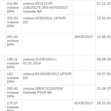
211,90
zmluva:RZ1121VP-
07.11.2
vrátane
ZSE/2017E,343-4/OVS/2017
DPH
Ústredie BA
205,93
zmluva:3/OE/2014, UPSVR
13.03.2
vrátane
DS
DPH
201,43
25/OE/2017
12.06.2
vrátane
DPH
198,11
zmluva:21/OE/2013 z
09.08.2
vrátane
01.01.2014
DPH
183
zmluva:24,25/OE/2012,UPSVR
24.07.2
vrátane
DS
DPH
180,40
zmluva:2863/73120/2004
21.08.2
vrátane
Ústredie PSVR BA
DPH
178,07
42/OE/2017
18.10.2
vrátane
DPH