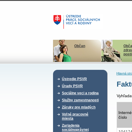
Občan
Obča
zdra
post
Hlavná str
Ústredie PSVR
Fakt
Úrady PSVR
Sociálne veci a rodina
Vyhľada
Služby zamestnanosti
Záruky pre mladých
Interné
Voľné pracovné
číslo
miesta
Zariadenia
sociálnoprávnej
10417