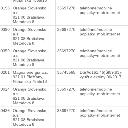
Nitrianska 7555/18
40193
Orange Slovensko,
35697270
telefónne/mobilné
a.s.
poplatky+mob.internet
821 08 Bratislava,
Metodova 8
40390
Orange Slovensko,
35697270
telefónne/mobilné
a.s.
poplatky+mob.internet
821 08 Bratislava,
Metodova 8
40359
Orange Slovensko,
35697270
telefónne/mobilné
a.s.
poplatky+mob.internet
821 08 Bratislava,
Metodova 8
40281
Magna energia a.s.
35743565
DS(Ad161,46)Št59,93)-
921 01 Piešťany,
vyúčt.elektriny 06/2017
Nitrianska 7555/18
40024
Orange Slovensko,
35697270
telefónne/mobilné
a.s.
poplatky+mob.internet
821 08 Bratislava,
Metodova 8
40436
Orange Slovensko,
35697270
telefónne/mobilné
a.s.
poplatky+mob.internet
821 08 Bratislava,
Metodova 8