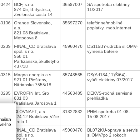
40424
BCF, s.r.o.
36597007
SA-spotreba elektriny
974 05, B.Bystrica,
11/2017
Zvolenská cesta 14
40106
Orange Slovensko,
35697270
telefónne/mobilné
a.s.
poplatky+mob.internet
821 08 Bratislava,
Metodova 8
40239
FINAL_CD Bratislava
45960470
DS115BY-údržba sl.OMV-
spol. s r.o.
výmena batérie
958 01
Partizánske,Škultétyho
437/18
40315
Magna energia a.s.
35743565
DS(Ad134,11)Št64)-
921 01 Piešťany,
vyúčt.elektriny 07/2017
Nitrianska 7555/18
40295
EVROFIN Int. Sro
44563485
DEKVS-ročná servisná
831 03
prehliadka
Bratislava,Jarošova 1
40334
SLOVNAFT, a.s.
31322832
PHM-spotreba 01.08-
824 12 Bratislava,Vlčie
15.08.2017
 našich
hrdlo 1
velého
40404
FINAL_CD Bratislava
45960470
BL072KU-oprava a servis
spol. s r.o.
sl.OMV/po 2 rokoch
958 01