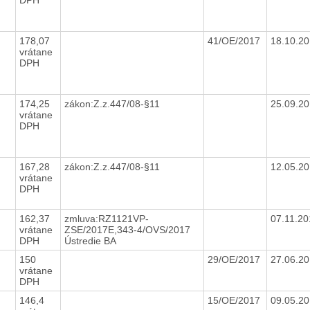
178,07
41/OE/2017
18.10.2
vrátane
DPH
174,25
zákon:Z.z.447/08-§11
25.09.2
vrátane
DPH
167,28
zákon:Z.z.447/08-§11
12.05.2
vrátane
DPH
162,37
zmluva:RZ1121VP-
07.11.2
vrátane
ZSE/2017E,343-4/OVS/2017
DPH
Ústredie BA
y
150
29/OE/2017
27.06.2
vrátane
DPH
146,4
15/OE/2017
09.05.2