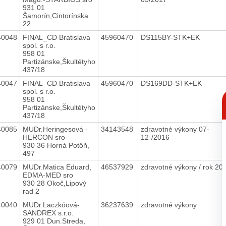
931 01
Šamorín,Cintorínska
22
40048
FINAL_CD Bratislava
45960470
DS115BY-STK+EK
spol. s r.o.
958 01
Partizánske,Škultétyho
437/18
40047
FINAL_CD Bratislava
45960470
DS169DD-STK+EK
spol. s r.o.
C
958 01
p
Partizánske,Škultétyho
437/18
40085
MUDr.Heringesová -
34143548
zdravotné výkony 07-
HERCON sro
12-/2016
930 36 Horná Potôň,
497
40079
MUDr.Matica Eduard,
46537929
zdravotné výkony / rok 2
EDMA-MED sro
930 28 Okoč,Lipový
rad 2
40040
MUDr.Laczkóová-
36237639
zdravotné výkony
SANDREX s.r.o.
929 01 Dun.Streda,