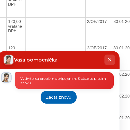
DPH
120,00
2/OE/2017
30.01.2
vrátane
DPH
120
2/OE/2017
30.01.2
vrátane
hatbot
DPH
íše
Vaša pomocníčka
118,49
zákon:Z.z.447/08-§11
22.02.2
Vyskytol sa problém s pripojením. Skúste to prosím
vrátane
znovu.
DPH
016
118,49
zákon:Z.z.447/08-§11
15.02.2
Začať znovu
vrátane
DPH
111,52
zákon:Z.z.447/08-§11
24.01.2
vrátane
DPH