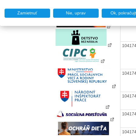
Zamietnuť
Nie, uprav
Ok, pokračuj
10417
10417
10417
10417
10417
10417