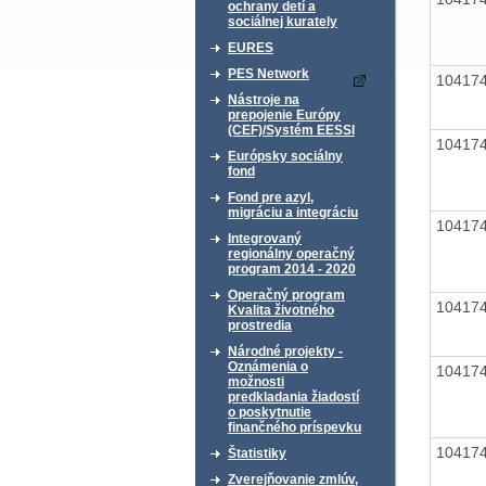
ochrany detí a
sociálnej kurately
EURES
PES Network
10417
Nástroje na
prepojenie Európy
(CEF)/Systém EESSI
10417
Európsky sociálny
fond
Fond pre azyl,
migráciu a integráciu
10417
Integrovaný
regionálny operačný
program 2014 - 2020
Operačný program
10417
Kvalita životného
prostredia
Národné projekty -
Oznámenia o
10417
možnosti
predkladania žiadostí
o poskytnutie
finančného príspevku
10417
Štatistiky
Zverejňovanie zmlúv,