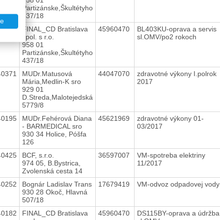
Partizánske,Škultétyho
437/18
te
40405
FINAL_CD Bratislava
45960470
BL403KU-oprava a servis
spol. s r.o.
sl.OMV/po2 rokoch
958 01
Partizánske,Škultétyho
437/18
40371
MUDr.Matusová
44047070
zdravotné výkony I.polrok
Mária,Medlin-K sro
2017
929 01
D.Streda,Malotejedská
5779/8
40195
MUDr.Fehérová Diana
45621969
zdravotné výkony 01-
- BARMEDICAL sro
03/2017
930 34 Holice, Póšfa
126
40425
BCF, s.r.o.
36597007
VM-spotreba elektriny
974 05, B.Bystrica,
11/2017
Zvolenská cesta 14
40252
Bognár Ladislav Trans
17679419
VM-odvoz odpadovej vod
930 28 Okoč, Hlavná
507/18
40182
FINAL_CD Bratislava
45960470
DS115BY-oprava a údržba