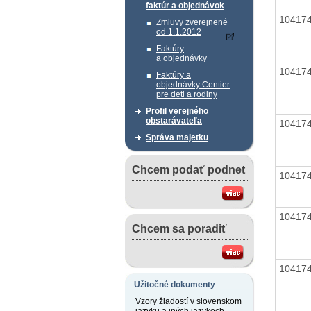
faktúr a objednávok
10417
Zmluvy zverejnené
od 1.1.2012
Faktúry
a objednávky
10417
Faktúry a
objednávky Centier
pre deti a rodiny
Profil verejného
obstarávateľa
10417
Správa majetku
Chcem podať podnet
10417
10417
Chcem sa poradiť
10417
Užitočné dokumenty
Vzory žiadostí v slovenskom