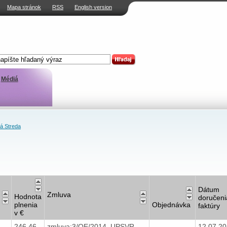
Mapa stránok
RSS
English version
Médiá
á Streda
Dátum
Zmluva
Hodnota
doručeni
plnenia
Objednávka
faktúry
v €
246,46
zmluva:3/OE/2014, UPSVR
12.07.2