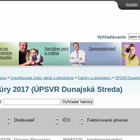
Kontakt
Vyhľadávanie
n so
Sociálne veci
Zamestnávateľ
votným
a rodina
ihnutím
>
>
>
ánka
Zverejňovanie zmlúv, faktúr a objednávok
Faktúry a objednávky
ÚPSVR Dunajsk
úry 2017 (ÚPSVR Dunajská Streda)
ť:
Dodávateľ
IČO
Faktúrované plnenie
40278
Orange Slovensko,
35697270
telefónne/mobilné