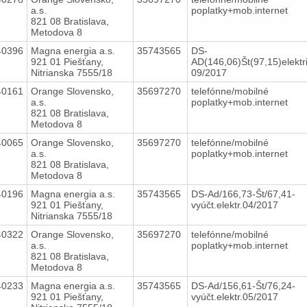
a.s.
poplatky+mob.internet
821 08 Bratislava,
Metodova 8
40396
Magna energia a.s.
35743565
DS-
921 01 Piešťany,
AD(146,06)Št(97,15)elektr
Nitrianska 7555/18
09/2017
40161
Orange Slovensko,
35697270
telefónne/mobilné
a.s.
poplatky+mob.internet
821 08 Bratislava,
Metodova 8
40065
Orange Slovensko,
35697270
telefónne/mobilné
a.s.
poplatky+mob.internet
821 08 Bratislava,
Metodova 8
40196
Magna energia a.s.
35743565
DS-Ad/166,73-Št/67,41-
921 01 Piešťany,
vyúčt.elektr.04/2017
Nitrianska 7555/18
40322
Orange Slovensko,
35697270
telefónne/mobilné
a.s.
poplatky+mob.internet
821 08 Bratislava,
Metodova 8
40233
Magna energia a.s.
35743565
DS-Ad/156,61-Št/76,24-
921 01 Piešťany,
vyúčt.elektr.05/2017