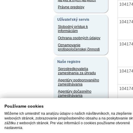
jazyku a iných jazykoch
10417
Právne predpisy
Užívateľský servis
10417
Slobodný prístup k
informáciám
Ochrana osobných údajov
10417
Oznamovanie
protispoločenskej činnosti
Naše registre
Sprostredkovatelia
10417
zamestnania za úhradu
Agentúry podporovaného
zamestnávania
10417
Agentúry dočasného
zamestnávania
Sociálne podniky
10417
Používame cookies
Chránené dielne a
Môžeme ich umiestniť na analýzu údajov o našich návštevníkoch, na zlepšenie
chránené pracoviská
webových stránok, zobrazovanie prispôsobeného obsahu a na poskytovanie sk
zážitku z webových stránok. Pre viac informácií o cookies používame otvorené
10417
nastavenia.