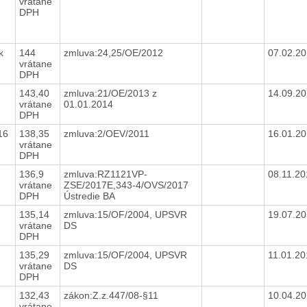
vrátane
DPH
k
144
zmluva:24,25/OE/2012
07.02.2
vrátane
DPH
143,40
zmluva:21/OE/2013 z
14.09.2
vrátane
01.01.2014
DPH
016
138,35
zmluva:2/OEV/2011
16.01.2
vrátane
DPH
136,9
zmluva:RZ1121VP-
08.11.2
vrátane
ZSE/2017E,343-4/OVS/2017
DPH
Ústredie BA
135,14
zmluva:15/OF/2004, UPSVR
19.07.2
vrátane
DS
DPH
135,29
zmluva:15/OF/2004, UPSVR
11.01.2
vrátane
DS
DPH
132,43
zákon:Z.z.447/08-§11
10.04.2
vrátane