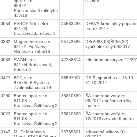
spol. s r.o.
sl.OMV
958 01
Partizánske,Škultétyho
437/18
40054
EVROFIN Int. Sro
44563485
DEKVS-kreditačný poplato
831 03
na rok 2017
Bratislava,Jarošova 1
40362
Magna energia a.s.
35743565
DS(Ad88,08)Št(55,32)-
921 01 Piešťany,
vyúčt.elektriny 08/2017
Nitrianska 7555/18
40033
SWAN , a.s.
47258314
telefónne hovory za 12/2
841 04 Bratislava 4,
Borská 6
40427
BCF, s.r.o.
36597007
DS-Št.spotreba el. 15.10-
974 05, B.Bystrica,
31.10.2017
Zvolenská cesta 14
40290
Enerco spol. s r.o.
35810360
ŠA-spotreba vody za
811 08
06/2017+stočné+zrážky
Bratislava,Šoltésovej 2
I.polrok
40022
Enerco spol. s r.o.
35810360
ŠA-spotreba vody za
811 08
12/2016+zr.voda II.polrok
Bratislava,Šoltésovej 2
40147
MUDr.Motúzová
36789801
zdravotné výkony 01-
Magd.-STARBIOS sro
03/2017