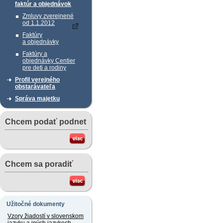
faktúr a objednávok
Zmluvy zverejnené
od 1.1.2012
Faktúry
a objednávky
Faktúry a
objednávky Centier
pre deti a rodiny
Profil verejného
obstarávateľa
Správa majetku
Chcem podať podnet
Chcem sa poradiť
Užitočné dokumenty
Vzory žiadostí v slovenskom