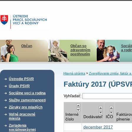
Občan
Občan so
Sociál
zdravotným
a rodi
postihnutím
>
Hlavná stránka
Zverejňovanie zmlúv, faktúr 
Ústredie PSVR
Faktúry 2017 (ÚPSV
Úrady PSVR
Sociálne veci a rodina
Vyhľadať:
Služby zamestnanosti
Záruky pre mladých
Interné
Faktúro
Voľné pracovné
Dodávateľ
IČO
miesta
číslo
plnenie
Zariadenia
december 2017
sociálnoprávnej