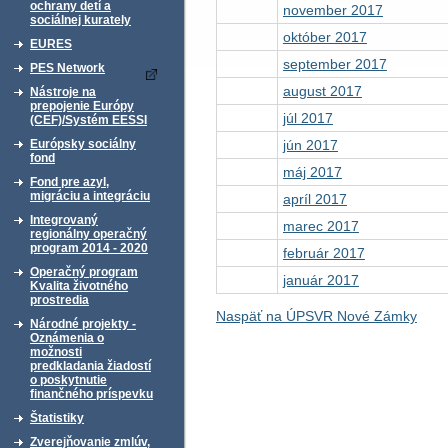
ochrany detí a
november 2017
sociálnej kurately
október 2017
EURES
september 2017
PES Network
august 2017
Nástroje na
prepojenie Európy
júl 2017
(CEF)/Systém EESSI
jún 2017
Európsky sociálny
fond
máj 2017
Fond pre azyl,
migráciu a integráciu
apríl 2017
Integrovaný
marec 2017
regionálny operačný
program 2014 - 2020
február 2017
Operačný program
január 2017
Kvalita životného
prostredia
Naspäť na ÚPSVR Nové Zámky
Národné projekty -
Oznámenia o
možnosti
predkladania žiadostí
o poskytnutie
finančného príspevku
Štatistiky
Zverejňovanie zmlúv,