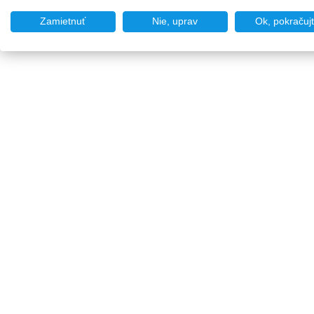
Zamietnuť
Nie, uprav
Ok, pokračuj