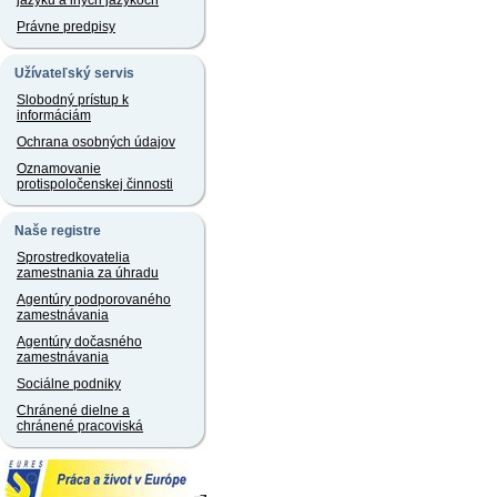
jazyku a iných jazykoch
Právne predpisy
Užívateľský servis
Slobodný prístup k
informáciám
Ochrana osobných údajov
Oznamovanie
protispoločenskej činnosti
Naše registre
Sprostredkovatelia
zamestnania za úhradu
Agentúry podporovaného
zamestnávania
Agentúry dočasného
zamestnávania
Sociálne podniky
Chránené dielne a
chránené pracoviská