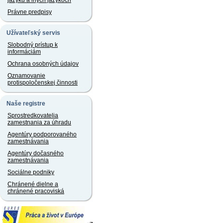
jazyku a iných jazykoch
Právne predpisy
Užívateľský servis
Slobodný prístup k
informáciám
Ochrana osobných údajov
Oznamovanie
protispoločenskej činnosti
Naše registre
Sprostredkovatelia
zamestnania za úhradu
Agentúry podporovaného
zamestnávania
Agentúry dočasného
zamestnávania
Sociálne podniky
Chránené dielne a
chránené pracoviská