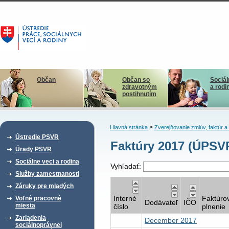
Občan
Občan so
Sociál
zdravotným
a rodi
postihnutím
>
Hlavná stránka
Zverejňovanie zmlúv, faktúr 
Ústredie PSVR
Faktúry 2017 (ÚPSV
Úrady PSVR
Sociálne veci a rodina
Vyhľadať:
Služby zamestnanosti
Záruky pre mladých
Interné
Faktúro
Voľné pracovné
Dodávateľ
IČO
miesta
číslo
plnenie
Zariadenia
December 2017
sociálnoprávnej