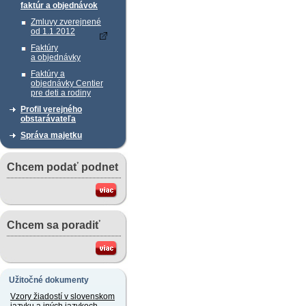
faktúr a objednávok
Zmluvy zverejnené
od 1.1.2012
Faktúry
a objednávky
Faktúry a
objednávky Centier
pre deti a rodiny
Profil verejného
obstarávateľa
Správa majetku
Chcem podať podnet
Chcem sa poradiť
Užitočné dokumenty
Vzory žiadostí v slovenskom