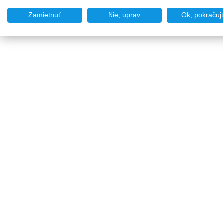
Zamietnuť
Nie, uprav
Ok, pokračuj