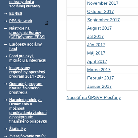
ochrany detí a
November 2017
sociálnej kurately
Október 2017
EURES
September 2017
PES Network
August 2017
Nástroje na
prepojenie Európy
Júl 2017
(CEF)/Systém EESSI
Jún 2017
Európsky sociálny
fond
Máj 2017
Fond pre azyl,
migráciu a integráciu
Apríl 2017
Integrovaný
Marec 2017
regionálny operačný
program 2014 - 2020
Február 2017
Operačný program
Január 2017
Kvalita životného
prostredia
Naspäť na ÚPSVR Piešťany
Národné projekty -
Oznámenia o
možnosti
predkladania žiadostí
o poskytnutie
finančného príspevku
Štatistiky
Zverejňovanie zmlúv,