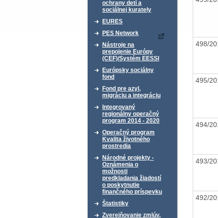
ochrany detí a
sociálnej kurately
EURES
PES Network
498/20
Nástroje na
prepojenie Európy
(CEF)/Systém EESSI
Európsky sociálny
fond
495/20
Fond pre azyl,
migráciu a integráciu
Integrovaný
regionálny operačný
program 2014 - 2020
494/20
Operačný program
Kvalita životného
prostredia
Národné projekty -
493/20
Oznámenia o
možnosti
predkladania žiadostí
o poskytnutie
finančného príspevku
492/20
Štatistiky
Zverejňovanie zmlúv,