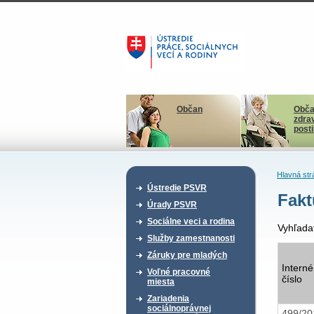
Občan
Obča
zdra
post
Hlavná str
Ústredie PSVR
Fakt
Úrady PSVR
Sociálne veci a rodina
Vyhľada
Služby zamestnanosti
Záruky pre mladých
Interné
Voľné pracovné
číslo
miesta
Zariadenia
sociálnoprávnej
499/20