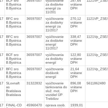
17
BCF sro
36597007
vyúčtovanie
287,64
1121VP_ZSE
B.Bystrica
za dodávke
vrátane
B.Bystrica
energií za
DPH
11/201
17
BFC sro
36597007
vyúčtovanie
270,12
1121VP_ZSE
B.Bystrica
za dodávky
vrátane
B.Bystrica
energií za
DPH
11/2017
17
BFC sro
36597007
vyúčtovanie
338,47
1121Vp_ZSE
B.Bystrica
za dodávke
vrátane
B.Bystrica
energií
DPH
11/2017
17
BCF sro
36597007
vyúčtovania
122,80
1121Vp_ZSE
B.Bystrica
za dodávky
vrátane
B.Bystrica
energií
DPH
17
BFC sro
36597007
vyúčtovanie
21,64
1121Vp_ZSE
B.Bystrica
dodávok
vrátane
B.Bystrica
energií
DPH
17
SLovnaft
31322832
vyúčtovanie
896,08
5611862480
as
tankovania do
vrátane
Bratislava
služ. mot.
DPH
Bratislava
vozidiel ÚP
Trebišov
17
FINAL-CD
45960470
oprava osob.
1939,01