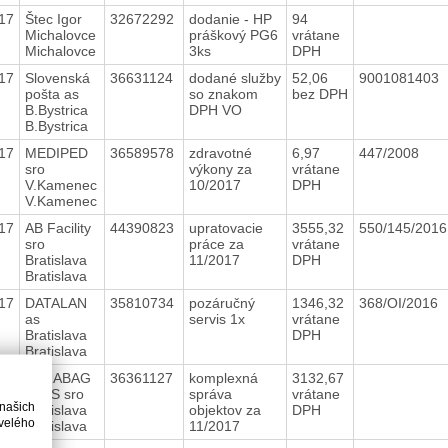
17
Štec Igor
32672292
dodanie - HP
94
Michalovce
práškový PG6
vrátane
Michalovce
3ks
DPH
17
Slovenská
36631124
dodané služby
52,06
9001081403
pošta as
so znakom
bez DPH
B.Bystrica
DPH VO
B.Bystrica
17
MEDIPED
36589578
zdravotné
6,97
447/2008
sro
výkony za
vrátane
V.Kamenec
10/2017
DPH
V.Kamenec
17
AB Facility
44390823
upratovacie
3555,32
550/145/201
sro
práce za
vrátane
Bratislava
11/2017
DPH
Bratislava
17
DATALAN
35810734
pozáručný
1346,32
368/OI/2016
as
servis 1x
vrátane
Bratislava
DPH
Bratislava
17
STRABAG
36361127
komplexná
3132,67
PaFS sro
správa
vrátane
 našich
Bratislava
objektov za
DPH
velého
Bratislava
11/2017