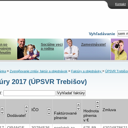
Kontakt
Vyhľadávanie
n so
Sociálne veci
Zamestnávateľ
votným
a rodina
ihnutím
>
>
>
ánka
Zverejňovanie zmlúv, faktúr a objednávok
Faktúry a objednávky
ÚPSVR Trebišo
úry 2017 (ÚPSVR Trebišov)
ť:
IČO
Zmluva
Hodnota
Faktúrované
Dodávateľ
plnenia
plnenie
v €
17
ORANGE
30794536
poplatok za
675,89
4202487862