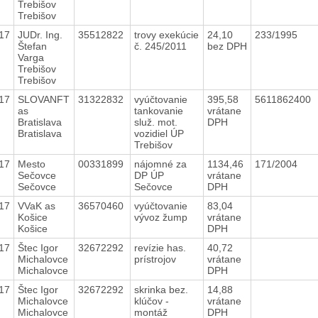
Trebišov
Trebišov
17
JUDr. Ing.
35512822
trovy exekúcie
24,10
233/1995
Štefan
č. 245/2011
bez DPH
Varga
Trebišov
Trebišov
17
SLOVANFT
31322832
vyúčtovanie
395,58
5611862400
as
tankovanie
vrátane
Bratislava
služ. mot.
DPH
Bratislava
vozidiel ÚP
Trebišov
17
Mesto
00331899
nájomné za
1134,46
171/2004
Sečovce
DP ÚP
vrátane
Sečovce
Sečovce
DPH
17
VVaK as
36570460
vyúčtovanie
83,04
Košice
vývoz žump
vrátane
Košice
DPH
17
Štec Igor
32672292
revízie has.
40,72
Michalovce
prístrojov
vrátane
Michalovce
DPH
17
Štec Igor
32672292
skrinka bez.
14,88
Michalovce
klúčov -
vrátane
Michalovce
montáž
DPH