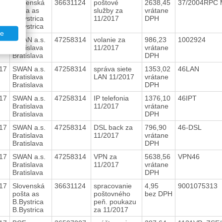
17
Slovenská
36631124
poštové
2638,45
37/2004RPC 
pošta as
služby za
vrátane
B.Bystrica
11/2017
DPH
B.Bystrica
te
17
SWAN a.s.
47258314
volanie za
986,23
1002924
Bratislava
11/2017
vrátane
Bratislava
DPH
17
SWAN a.s.
47258314
správa siete
1353,02
46LAN
Bratislava
LAN 11/2017
vrátane
Bratislava
DPH
17
SWAN a.s.
47258314
IP telefonia
1376,10
46IPT
Bratislava
11/2017
vrátane
Bratislava
DPH
17
SWAN a.s.
47258314
DSL back za
796,90
46-DSL
Bratislava
11/2017
vrátane
Bratislava
DPH
17
SWAN a.s.
47258314
VPN za
5638,56
VPN46
Bratislava
11/2017
vrátane
Bratislava
DPH
17
Slovenská
36631124
spracovanie
4,95
9001075313
pošta as
poštovného
bez DPH
B.Bystrica
peň. poukazu
B.Bystrica
za 11/2017