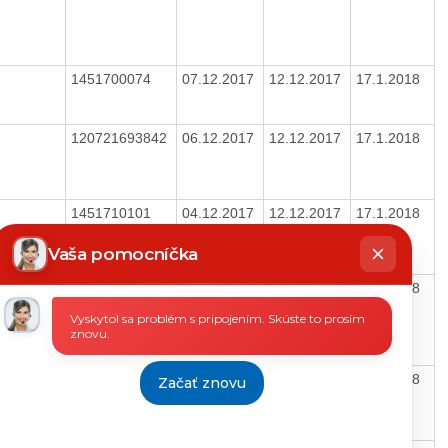
1451700074
07.12.2017
12.12.2017
17.1.2018
120721693842
06.12.2017
12.12.2017
17.1.2018
1451710101
04.12.2017
12.12.2017
17.1.2018
hatbot
íše
Vaša pomocníčka
6
04.12.2017
12.12.2017
17.1.2018
Vyskytol sa problém s pripojením. Skúste to prosím
znovu.
5
04.12.2017
12.12.2017
17.1.2018
Začať znovu