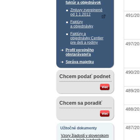
faktúr a objednávok
Zmluvy zverejnené
od 1.1.2012
491/20
Faktúry
a objednávky
Faktúry a
objednávky Centier
pre deti a rodiny
497/20
Profil verejného
obstarávateľa
Správa majetku
490/20
Chcem podať podnet
489/20
Chcem sa poradiť
488/20
487/20
Užitočné dokumenty
Vzory žiadostí v slovenskom