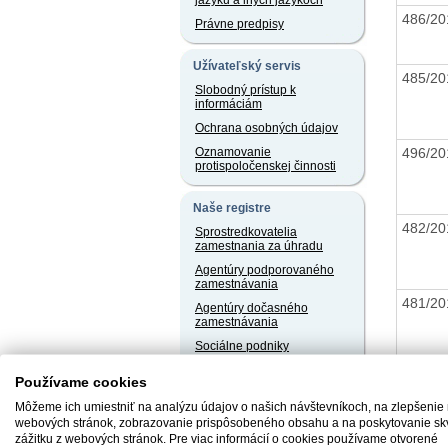
jazyku a iných jazykoch
486/20
Právne predpisy
Užívateľský servis
485/20
Slobodný prístup k
informáciám
Ochrana osobných údajov
496/20
Oznamovanie
protispoločenskej činnosti
Naše registre
482/20
Sprostredkovatelia
zamestnania za úhradu
Agentúry podporovaného
zamestnávania
481/20
Agentúry dočasného
zamestnávania
Sociálne podniky
Chránené dielne a
480/20
Používame cookies
chránené pracoviská
Môžeme ich umiestniť na analýzu údajov o našich návštevníkoch, na zlepšenie
webových stránok, zobrazovanie prispôsobeného obsahu a na poskytovanie sk
zážitku z webových stránok. Pre viac informácií o cookies používame otvorené