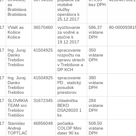
as
mobilné
bez DPH
Bratislava
služby
Bratislava
operátora k
25.12.2017
17
VVaK as
36570460
vyúčtovanie
586,37
80-0000938
Košice
za vodné a
vrátane
Košice
stočné k
DPH
19.12.2017
17
Ing. Juraj
41504925
spracovanie
350
Danko
rozpočtu na
vrátane
Trebišov
opravu striech
DPH
Trebišov
v Trebišove a
DP KCH
17
Ing. Juraj
41504925
spracovanie
380
Danko
PD , statický
vrátane
Trebišov
posudok
DPH
Trebišov
priestorov
17
SLOVAKIA
31672345
chladnička
284
TEAM sro
BEKO
vrátane
Trebišov
DSA28020 1
DPH
Trebišov
ks
17
Stanislav
46856048
pečiatka
508,50
Andreji
COLOP Mini
vrátane
TOPTLAĆ
dater 90 ks
DPH