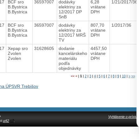
17
BCF sro
36597007
dodávky
6,28
1/21/2017/36
B.Bystrica
elektriny za
vrátane
B.Bystrica
12/2017 DP
DPH
SnB
17
BCF sro
36597007
dodávky
807,70
1/2017/36
B.Bystrica
elektriny za
vrátane
B.Bystrica
12/2017 MRŠ
DPH
TV
17
Xepap sro
31628605
dodanie
4457,50
Zvolen
kancelárskeho
vrátane
Zvolen
materiálu
DPH
podľa
objednávky
<<
<
|
1
|
2
|
3
|
4
|
5
|
6
|
7
|
8
|
9
|
10
|
>
>>
na ÚPSVR Trebišov
y
Vyhlásenie o prístup
ti
ui42
.