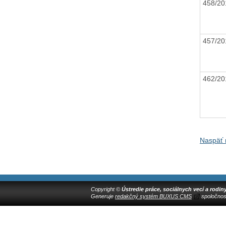
458/20
457/20
462/20
Naspäť 
Copyright ©
Ústredie práce, sociálnych vecí a rodin
Generuje
redakčný systém BUXUS CMS
spoločnos