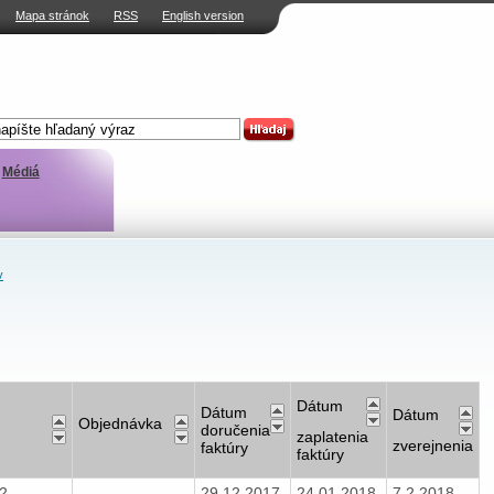
Mapa stránok
RSS
English version
Médiá
v
Dátum
Dátum
Dátum
Objednávka
doručenia
zaplatenia
zverejnenia
faktúry
faktúry
12
29.12.2017
24.01.2018
7.2.2018