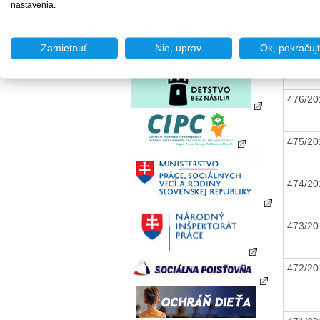
479/20
nastavenia.
Zamietnuť
Nie, uprav
Ok, pokračuj
477/20
476/20
475/20
474/20
473/20
472/20