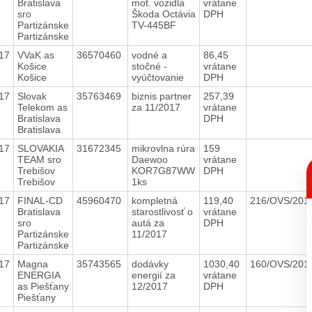
Bratislava
mot. vozidla
vrátane
sro
Škoda Octávia
DPH
Partizánske
TV-445BF
Partizánske
17
VVaK as
36570460
vodné a
86,45
Košice
stočné -
vrátane
Košice
vyúčtovanie
DPH
17
Slovak
35763469
biznis partner
257,39
Telekom as
za 11/2017
vrátane
Bratislava
DPH
Bratislava
17
SLOVAKIA
31672345
mikrovlna rúra
159
TEAM sro
Daewoo
vrátane
C
Trebišov
KOR7G87WW
DPH
p
Trebišov
1ks
17
FINAL-CD
45960470
kompletná
119,40
216/OVS/201
Bratislava
starostlivosť o
vrátane
sro
autá za
DPH
Partizánske
11/2017
Partizánske
17
Magna
35743565
dodávky
1030,40
160/OVS/201
ENERGIA
energií za
vrátane
as Piešťany
12/2017
DPH
Piešťany