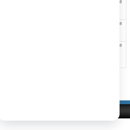
04.12.2017
12.12.2017
17.1.2018
04.12.2017
12.12.2017
17.1.2018
160312004
01.12.2017
12.12.2017
17.1.2018
Tlačiť
|
|
nosti
Správca obsahu
Technický prevádzkovateľ