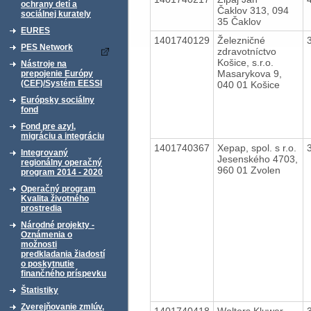
ochrany detí a
Čaklov 313, 094
sociálnej kurately
35 Čaklov
EURES
1401740129
Železničné
PES Network
zdravotníctvo
Košice, s.r.o.
Nástroje na
Masarykova 9,
prepojenie Európy
(CEF)/Systém EESSI
040 01 Košice
Európsky sociálny
fond
Fond pre azyl,
migráciu a integráciu
1401740367
Xepap, spol. s r.o.
Integrovaný
Jesenského 4703,
regionálny operačný
960 01 Zvolen
program 2014 - 2020
Operačný program
Kvalita životného
prostredia
Národné projekty -
Oznámenia o
možnosti
predkladania žiadostí
o poskytnutie
finančného príspevku
Štatistiky
Zverejňovanie zmlúv,
1401740418
Wolters Kluwer