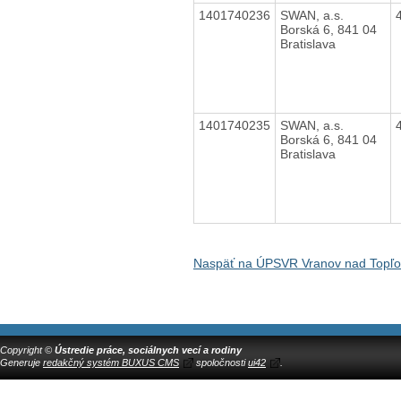
1401740236
SWAN, a.s.
Borská 6, 841 04
Bratislava
1401740235
SWAN, a.s.
Borská 6, 841 04
Bratislava
Naspäť na ÚPSVR Vranov nad Topľ
Copyright ©
Ústredie práce, sociálnych vecí a rodiny
Generuje
redakčný systém BUXUS CMS
spoločnosti
ui42
.