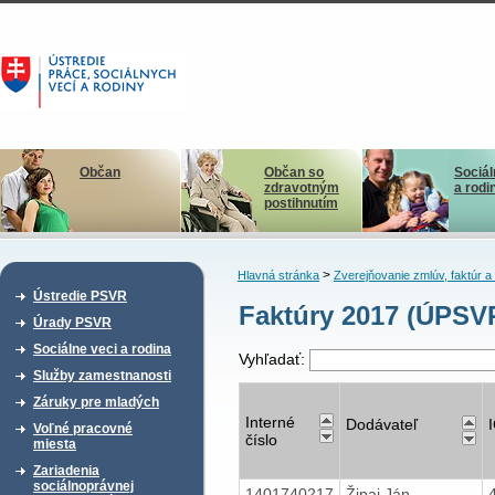
Občan
Občan so
Sociál
zdravotným
a rodi
postihnutím
>
Hlavná stránka
Zverejňovanie zmlúv, faktúr 
Ústredie PSVR
Faktúry 2017 (ÚPSV
Úrady PSVR
Sociálne veci a rodina
Vyhľadať:
Služby zamestnanosti
Záruky pre mladých
Interné
Dodávateľ
Voľné pracovné
číslo
miesta
Zariadenia
sociálnoprávnej
1401740217
Žipaj Ján