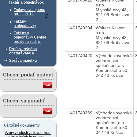
faktúr a objednávok
s.r.o.
Mlynské nivy 48,
Zmluvy zverejnené
od 1.1.2012
821 09 Bratislava
2
Faktúry
a objednávky
1401740204
Wolters Kluwer
s.r.o.
Faktúry a
Mlynské nivy 48,
objednávky Centier
pre deti a rodiny
821 09 Bratislava
2
Profil verejného
obstarávateľa
1401740420
Východoslovenská
vodárenská
Správa majetku
spoločnosť,a.s.
Komenského 50,
Chcem podať podnet
042 48 Košice
Chcem sa poradiť
1401740339
Východoslovenská
vodárenská
spoločnosť,a.s.
Užitočné dokumenty
Komenského 50,
042 48 Košice
Vzory žiadostí v slovenskom