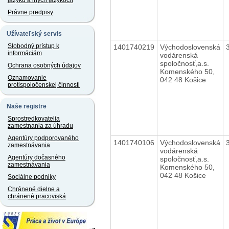
jazyku a iných jazykoch
Právne predpisy
Užívateľský servis
Slobodný prístup k
1401740219
Východoslovenská
informáciám
vodárenská
spoločnosť,a.s.
Ochrana osobných údajov
Komenského 50,
Oznamovanie
042 48 Košice
protispoločenskej činnosti
Naše registre
Sprostredkovatelia
zamestnania za úhradu
Agentúry podporovaného
1401740106
Východoslovenská
zamestnávania
vodárenská
Agentúry dočasného
spoločnosť,a.s.
zamestnávania
Komenského 50,
042 48 Košice
Sociálne podniky
Chránené dielne a
chránené pracoviská