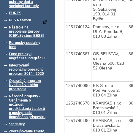
ochrany detí a
s.r.o.
sociálnej kurately
S. Sakalovej
EURES
190, 014 01
Bytča
PES Network
1251740124
Pamstav, s.r.o.
3
Nástroje na
Ul. A. Kmeťku 9,
prepojenie Európy
(CEF)/Systém EESSI
010 08 Žilina
Európsky sociálny
fond
1251740567
OB-BELSTAV,
3
Fond pre azyl,
s.r.o.
migráciu a integráciu
Olešná 500, 023
Integrovaný
52 Olešná
regionálny operačný
program 2014 - 2020
Operačný program
Kvalita životného
1251740090
F.K.S. s.r.o.
3
prostredia
Pod Vinicou 2,
010 04 Žilina
Národné projekty -
Oznámenia o
1251740670
KRANKAS s.r.o.
3
možnosti
Bratislavská 1,
predkladania žiadostí
010 01 Žilina
o poskytnutie
finančného príspevku
1251740490
KRANKAS, s.r.o.
3
Štatistiky
Bratislavská 1,
010 01 Žilina
Zverejňovanie zmlúv,