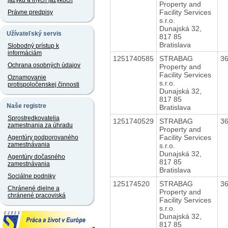
jazyku a iných jazykoch
Property and
Facility Services
Právne predpisy
s.r.o.
Dunajská 32,
Užívateľský servis
817 85
Bratislava
Slobodný prístup k
informáciám
1251740585
STRABAG
3
Ochrana osobných údajov
Property and
Facility Services
Oznamovanie
s.r.o.
protispoločenskej činnosti
Dunajská 32,
817 85
Naše registre
Bratislava
Sprostredkovatelia
1251740529
STRABAG
3
zamestnania za úhradu
Property and
Facility Services
Agentúry podporovaného
zamestnávania
s.r.o.
Dunajská 32,
Agentúry dočasného
817 85
zamestnávania
Bratislava
Sociálne podniky
125174520
STRABAG
3
Chránené dielne a
Property and
chránené pracoviská
Facility Services
s.r.o.
Dunajská 32,
817 85