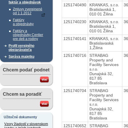
faktúr a objednávok
1251740490
KRANKAS, s.r.o.
3
Bratislavská 1,
Zmluvy zverejnené
od 1.1.2012
010 01 Žilina
Faktúry
1251740230
KRANKAS, s.r.o.
3
a objednávky
Bratislavská 1,
010 01 Žilina
Faktúry a
objednávky Centier
1251740141
KRANKAS, s.r.o.
3
pre deti a rodiny
Bratislavaská
Profil verejného
1,Žilina
obstarávateľa
1251740716
STRABAG
3
Správa majetku
Property and
Facility Services
s.r.o.
Chcem podať podnet
Dunajská 32,
817 85
Bratislava
1251740704
STRABAG
3
Chcem sa poradiť
Property and
Facility Services
s.r.o.
Dunajská 32,
817 85
Užitočné dokumenty
Bratislava
Vzory žiadostí v slovenskom
1251740652
STRABAG
3