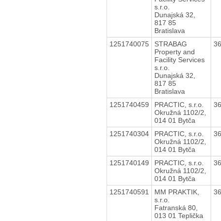
s.r.o.
Dunajská 32,
817 85
Bratislava
1251740075
STRABAG
3
Property and
Facility Services
s.r.o.
Dunajská 32,
817 85
Bratislava
1251740459
PRACTIC, s.r.o.
3
Okružná 1102/2,
014 01 Bytča
1251740304
PRACTIC, s.r.o.
3
Okružná 1102/2,
014 01 Bytča
1251740149
PRACTIC, s.r.o.
3
Okružná 1102/2,
014 01 Bytča
1251740591
MM PRAKTIK,
3
s.r.o.
Fatranská 80,
013 01 Teplička