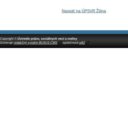
Naspäť na ÚPSVR Žilina
Copyright ©
Ústredie práce, sociálnych vecí a rodiny
Generuje
redakčný systém BUXUS CMS
spoločnosti
ui42
.