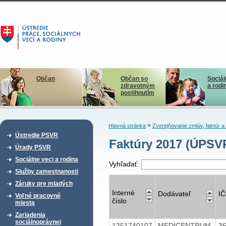
Občan
Občan so
Sociál
zdravotným
a rodi
postihnutím
>
Hlavná stránka
Zverejňovanie zmlúv, faktúr 
Ústredie PSVR
Faktúry 2017 (ÚPSVR
Úrady PSVR
Sociálne veci a rodina
Vyhľadať:
Služby zamestnanosti
Záruky pre mladých
Interné
Dodávateľ
I
Voľné pracovné
číslo
miesta
Zariadenia
sociálnoprávnej
1251740107
MEDICENTRUM,
3