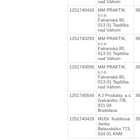
nad Váhom
1251740442
MM PRAKTIK,
3
s.r.o.
Fatranská 80,
013 01 Teplička
nad Váhom
1251740293
MM PRAKTIK,
3
s.r.o.
Fatranská 80,
013 01 Teplička
nad Váhom
1251740095
MM PRAKTIK,
3
s.r.o.
Fatranská 80,
013 01 Teplička
nad Váhom
1251740545
A J Produkty, a.s.
3
Galvaniho 7/B,
821 04
Bratislava
1251740426
MUDr. Kubíková
3
Janka
Belanského 773,
024 01 KNM