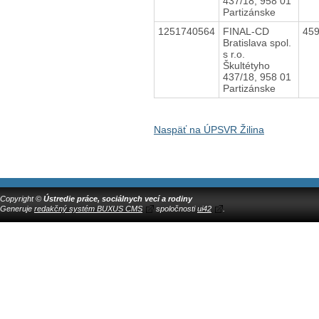
437/18, 958 01
Partizánske
1251740564
FINAL-CD
45
Bratislava spol.
s r.o.
Škultétyho
437/18, 958 01
Partizánske
Naspäť na ÚPSVR Žilina
Copyright ©
Ústredie práce, sociálnych vecí a rodiny
Generuje
redakčný systém BUXUS CMS
spoločnosti
ui42
.