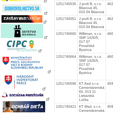
1251740535
J profi B, s.r.o.
46
Bitarová 45,
010 04 Bitarová
1251740051
J profi B, s.r.o.
46
Bitarová 45,
010 04 Bitarová
1251740665
Williman, s.r.o.
46
SNP 1426/5,
017 07
Považská
Bystrica
1251740664
Williman, s.r.o.
46
SNP 1426/5,
017 07
Považská
Bystrica
1251740590
KT Ked s.r.o.
45
Cementárenská
65, 013 11
Lietavská
Lúčka
1251740421
KT Med, s.r.o.
45
Cementárenská