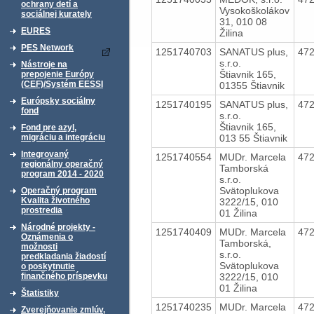
ochrany detí a
Vysokoškolákov
sociálnej kurately
31, 010 08
EURES
Žilina
PES Network
1251740703
SANATUS plus,
47
s.r.o.
Nástroje na
Štiavnik 165,
prepojenie Európy
(CEF)/Systém EESSI
01355 Štiavnik
Európsky sociálny
1251740195
SANATUS plus,
47
fond
s.r.o.
Štiavnik 165,
Fond pre azyl,
013 55 Štiavnik
migráciu a integráciu
Integrovaný
1251740554
MUDr. Marcela
47
regionálny operačný
Tamborská
program 2014 - 2020
s.r.o.
Svätoplukova
Operačný program
Kvalita životného
3222/15, 010
prostredia
01 Žilina
Národné projekty -
1251740409
MUDr. Marcela
47
Oznámenia o
Tamborská,
možnosti
s.r.o.
predkladania žiadostí
Svätoplukova
o poskytnutie
3222/15, 010
finančného príspevku
01 Žilina
Štatistiky
1251740235
MUDr. Marcela
47
Zverejňovanie zmlúv,