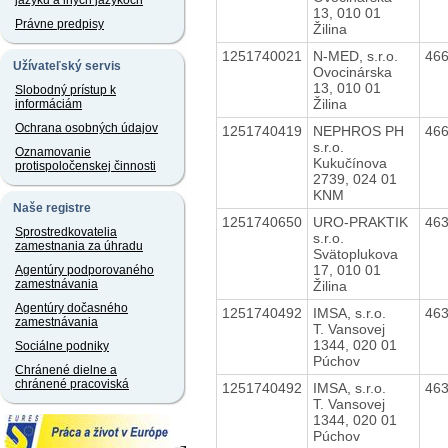
jazyku a iných jazykoch
13, 010 01
Právne predpisy
Žilina
1251740021
N-MED, s.r.o.
46
Užívateľský servis
Ovocinárska
13, 010 01
Slobodný prístup k
Žilina
informáciám
Ochrana osobných údajov
1251740419
NEPHROS PH
46
s.r.o.
Oznamovanie
Kukučínova
protispoločenskej činnosti
2739, 024 01
KNM
Naše registre
1251740650
URO-PRAKTIK
46
Sprostredkovatelia
s.r.o.
zamestnania za úhradu
Svätoplukova
17, 010 01
Agentúry podporovaného
zamestnávania
Žilina
Agentúry dočasného
1251740492
IMSA, s.r.o.
46
zamestnávania
T. Vansovej
1344, 020 01
Sociálne podniky
Púchov
Chránené dielne a
chránené pracoviská
1251740492
IMSA, s.r.o.
46
T. Vansovej
1344, 020 01
Púchov