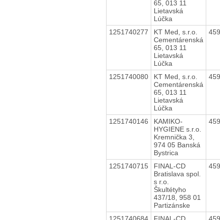
65, 013 11
Lietavská
Lúčka
1251740277
KT Med, s.r.o.
45
Cementárenská
65, 013 11
Lietavská
Lúčka
1251740080
KT Med, s.r.o.
45
Cementárenská
65, 013 11
Lietavská
Lúčka
1251740146
KAMIKO-
45
HYGIENE s.r.o.
Kremnička 3,
974 05 Banská
Bystrica
1251740715
FINAL-CD
45
Bratislava spol.
s r.o.
Škultétyho
437/18, 958 01
Partizánske
1251740684
FINAL-CD
45