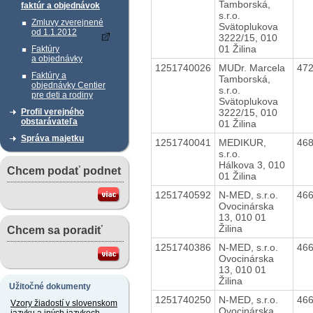
Tamborská,
faktúr a objednávok
s.r.o.
Zmluvy zverejnené
Svätoplukova
od 1.1.2012
3222/15, 010
01 Žilina
Faktúry
a objednávky
1251740026
MUDr. Marcela
47
Faktúry a
Tamborská,
objednávky Centier
s.r.o.
pre deti a rodiny
Svätoplukova
3222/15, 010
Profil verejného
obstarávateľa
01 Žilina
Správa majetku
1251740041
MEDIKUR,
46
s.r.o.
Hálkova 3, 010
Chcem podať podnet
01 Žilina
1251740592
N-MED, s.r.o.
46
Ovocinárska
13, 010 01
Žilina
Chcem sa poradiť
1251740386
N-MED, s.r.o.
46
Ovocinárska
13, 010 01
Žilina
Užitočné dokumenty
1251740250
N-MED, s.r.o.
46
Vzory žiadostí v slovenskom
Ovocinárska