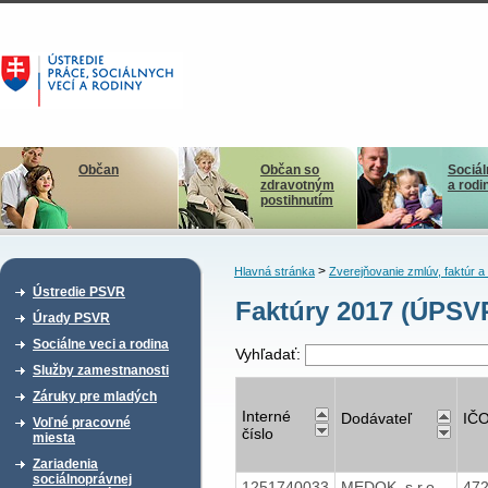
Občan
Občan so
Sociál
zdravotným
a rodi
postihnutím
>
Hlavná stránka
Zverejňovanie zmlúv, faktúr 
Ústredie PSVR
Faktúry 2017 (ÚPSVR
Úrady PSVR
Sociálne veci a rodina
Vyhľadať:
Služby zamestnanosti
Záruky pre mladých
Interné
Dodávateľ
IČ
Voľné pracovné
číslo
miesta
Zariadenia
sociálnoprávnej
1251740033
MEDOK, s.r.o.
47