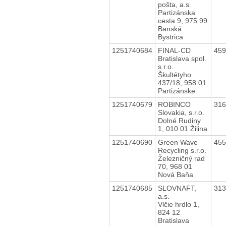
pošta, a.s.
Partizánska
cesta 9, 975 99
Banská
Bystrica
1251740684
FINAL-CD
45
Bratislava spol.
s r.o.
Škultétyho
437/18, 958 01
Partizánske
1251740679
ROBINCO
31
Slovakia, s.r.o.
Dolné Rudiny
1, 010 01 Žilina
1251740690
Green Wave
45
Recycling s.r.o.
Železničný rad
70, 968 01
Nová Baňa
1251740685
SLOVNAFT,
31
a.s.
Vlčie hrdlo 1,
824 12
Bratislava