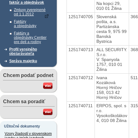
faktúr a objednávok
Na kopci 29,
010 01 Žilina
Zmluvy zverejnené
od 1.1.2012
1251740705
Slovenská
36
pošta, a.s.
Faktúry
a objednávky
Partizánska
cesta 9, 975 99
Faktúry a
Banská
objednávky Centier
Bystrica
pre deti a rodiny
1251740713
ALL SECURITY.
36
Profil verejného
obstarávateľa
S.r.o.
V. Spanyola
Správa majetku
1757, 010 01
Žilina
Chcem podať podnet
1251740712
Ivana
51
Kozáková
Horný Hričov
158, 013 42
Horný Hričov
Chcem sa poradiť
1251740711
ERPOS, spol. s
31
r.o.
Vysokoškolákov
4, 010 08 Žilina
Užitočné dokumenty
Vzory žiadostí v slovenskom