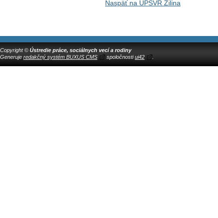
Naspäť na ÚPSVR Žilina
Copyright ©
Ústredie práce, sociálnych vecí a rodiny
Generuje
redakčný systém BUXUS CMS
spoločnosti
ui42
.