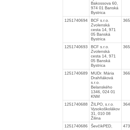
Bakossova 60,
974 01 Banská
Bystrica
1251740694
BCF s.r.o.
36
Zvolenská
cesta 14, 971
05 Banská
Bystrica
1251740693
BCF s.r.o.
36
Zvolenská
cesta 14, 971
05 Banská
Bystrica
1251740689
MUDr. Mária
36
Drahňáková
s.r.o.
Belanského
1346, 024 01
KNM
1251740688
ŽILPO, s.r.o.
36
Vysokoškolákov
31, 010 08
Žilina
1251740686
ŠevčíkPED,
47