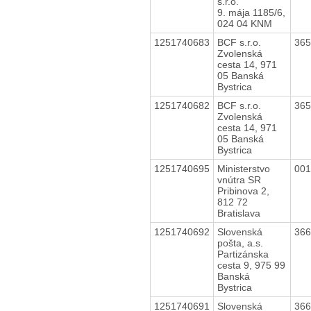
s.r.o.
9. mája 1185/6,
024 04 KNM
1251740683
BCF s.r.o.
36
Zvolenská
cesta 14, 971
05 Banská
Bystrica
1251740682
BCF s.r.o.
36
Zvolenská
cesta 14, 971
05 Banská
Bystrica
1251740695
Ministerstvo
00
vnútra SR
Pribinova 2,
812 72
Bratislava
1251740692
Slovenská
36
pošta, a.s.
Partizánska
cesta 9, 975 99
Banská
Bystrica
1251740691
Slovenská
36