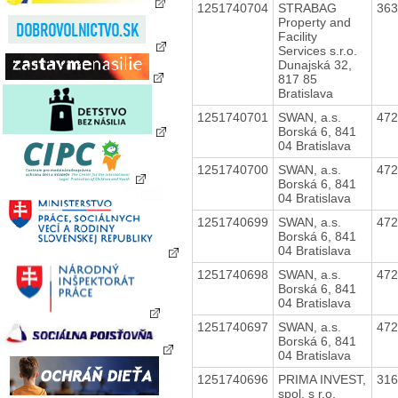
1251740704
STRABAG
36
Property and
Facility
Services s.r.o.
Dunajská 32,
817 85
Bratislava
1251740701
SWAN, a.s.
47
Borská 6, 841
04 Bratislava
1251740700
SWAN, a.s.
47
Borská 6, 841
04 Bratislava
1251740699
SWAN, a.s.
47
Borská 6, 841
04 Bratislava
1251740698
SWAN, a.s.
47
Borská 6, 841
04 Bratislava
1251740697
SWAN, a.s.
47
Borská 6, 841
04 Bratislava
1251740696
PRIMA INVEST,
31
spol. s r.o.