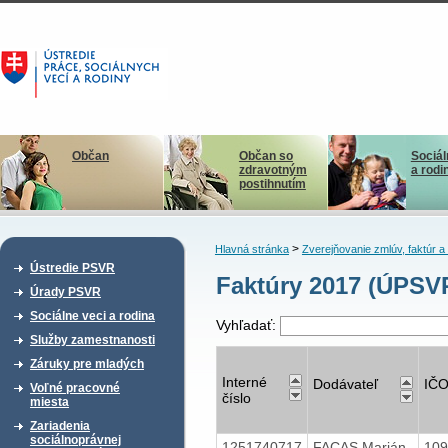
Občan
Občan so
Sociál
zdravotným
a rodi
postihnutím
>
Hlavná stránka
Zverejňovanie zmlúv, faktúr 
Ústredie PSVR
Faktúry 2017 (ÚPSVR
Úrady PSVR
Sociálne veci a rodina
Vyhľadať:
Služby zamestnanosti
Záruky pre mladých
Interné
Dodávateľ
IČ
Voľné pracovné
číslo
miesta
Zariadenia
sociálnoprávnej
1251740717
FACAS Marián
10