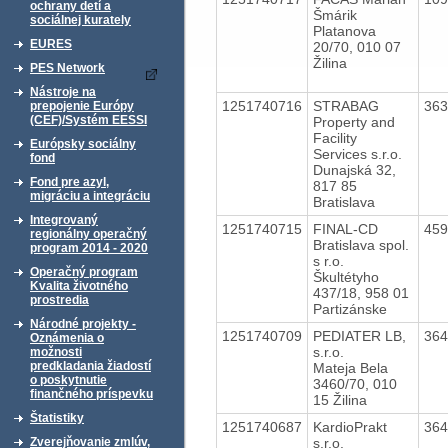
ochrany detí a
Šmárik
sociálnej kurately
Platanova
EURES
20/70, 010 07
Žilina
PES Network
Nástroje na
1251740716
STRABAG
36
prepojenie Európy
(CEF)/Systém EESSI
Property and
Facility
Európsky sociálny
Services s.r.o.
fond
Dunajská 32,
Fond pre azyl,
817 85
migráciu a integráciu
Bratislava
Integrovaný
1251740715
FINAL-CD
45
regionálny operačný
Bratislava spol.
program 2014 - 2020
s r.o.
Operačný program
Škultétyho
Kvalita životného
437/18, 958 01
prostredia
Partizánske
Národné projekty -
1251740709
PEDIATER LB,
36
Oznámenia o
s.r.o.
možnosti
predkladania žiadostí
Mateja Bela
o poskytnutie
3460/70, 010
finančného príspevku
15 Žilina
Štatistiky
1251740687
KardioPrakt
36
s.r.o.
Zverejňovanie zmlúv,