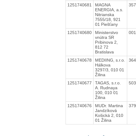
1251740681
MAGNA
35
ENERGIA, a.s.
Nitrianska
7555/18, 921
01 Piešťany
1251740680
Ministerstvo
00
vnútra SR
Pribinova 2,
812 72
Bratislava
1251740678
MEDIING, s.r.o.
36
Hálkova
3297/3, 010 01
Žilina
1251740677
TAGAS, s.r.o.
50
A. Rudnaya
100, 010 01
Žilina
1251740676
MUDr. Martina
37
Jandzíková
Košická 2, 010
01 Žilina