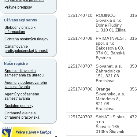
jazyku a iných jazykoch
Právne predpisy
1251740710
ROBINCO
31
Slovakia s.r.o.
Užívateľský servis
Dolné Rudiny
Slobodný prístup k
1, 010 01 Žilina
informáciám
1251740708
PRIMA INVEST,
31
Ochrana osobných údajov
spol. s r.o.
Oznamovanie
Bakossova 60,
protispoločenskej činnosti
974 01 Banská
Bystrica
Naše registre
1251740707
Slovanet, a.s.
35
Záhradnícka
Sprostredkovatelia
zamestnania za úhradu
151, 821 08
Bratislava
Agentúry podporovaného
zamestnávania
1251740706
Orange
35
Slovensko, a.s.
Agentúry dočasného
Metodova 8,
zamestnávania
821 08
Sociálne podniky
Bratislava
Chránené dielne a
1251740703
SANATUS plus,
47
chránené pracoviská
s.r.o.
Štiavnik 165,
01355 Štiavnik