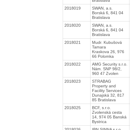
Bratislava
2018019
SWAN, a.s.
Borská 6, 841 04
Bratislava
2018020
SWAN, a.s.
Borská 6, 841 04
Bratislava
2018021
Mudr. Kubušová
Tamara
Kraskova 26, 976
66 Polomka
2018022
AMG Security s.r.o.
Nám. SNP 98/2,
960 47 Zvolen
2018023
STRABAG
Property and
Facility Services
Dunajská 32, 817
85 Bratislava
2018025
BCF, s.r.o.
Zvolenská cesta
14, 974 05 Banská
Bystrica
2018026
IBN SINNA s.r.o.