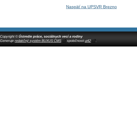
Naspäť na UPSVR Brezno
Copyright ©
Ústredie práce, sociálnych vecí a rodiny
Generuje
redakčný systém BUXUS CMS
spoločnosti
ui42
.