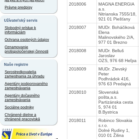
jazyku a iných jazykoch
2018006
MAGNA ENERGIA
Právne predpisy
a.s.
Nitrianska 7555/18,
921 01 Piešťany
Užívateľský servis
2018007
MUDr. Boháčiková
Slobodný prístup k
Elena
informáciám
Malinovského 2/A,
Ochrana osobných údajov
977 01 Brezno
Oznamovanie
2018008
MUDr. Belluš
protispoločenskej činnosti
Jaroslav
OZS, 976 68 Heľpa
Naše registre
2018009
MUDr. Zlevský
Sprostredkovatelia
Peter
zamestnania za úhradu
Podhrádok 416,
976 63 Predajná
Agentúry podporovaného
zamestnávania
2018010
Slovenská
Agentúry dočasného
pošta,a.s.
zamestnávania
Partizánska cesta
5, 974 01
Sociálne podniky
B.Bystrica
Chránené dielne a
chránené pracoviská
2018011
Robinco Slovakia
s.r.o.
Dolné Rudiny 1,
010 01 Žilina