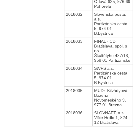
Orlová 625, 976 69
Pohorelá
2018032
Slovenská pošta,
a.s.
Partizánska cesta
5, 974 01
B.Bystrica
2018033
FINAL - CD
Bratislava, spol. s
r.o.
Škultétyho 437/18,
958 01 Partizánske
2018034
StVPS a.s.
Partizánska cesta
5, 974 01
B.Bystrica
2018035
MUDr. Kilvádyová
Božena
Novomeského 9,
977 01 Brezno
2018036
SLOVNAFT, a.s.
Vlčie Hrdlo 1, 824
12 Bratislava