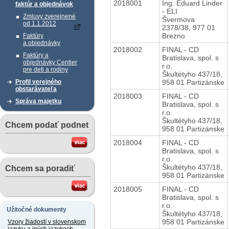
2018001
Ing. Eduard Linder
faktúr a objednávok
- ELI
Zmluvy zverejnené
Švermova
od 1.1.2012
2378/38, 977 01
Brezno
Faktúry
a objednávky
2018002
FINAL - CD
Faktúry a
Bratislava, spol. s
objednávky Centier
r.o.
pre deti a rodiny
Škultétyho 437/18,
958 01 Partizánske
Profil verejného
obstarávateľa
2018003
FINAL - CD
Správa majetku
Bratislava, spol. s
r.o.
Škultétyho 437/18,
Chcem podať podnet
958 01 Partizánske
2018004
FINAL - CD
Bratislava, spol. s
r.o.
Škultétyho 437/18,
Chcem sa poradiť
958 01 Partizánske
2018005
FINAL - CD
Bratislava, spol. s
r.o.
Užitočné dokumenty
Škultétyho 437/18,
958 01 Partizánske
Vzory žiadostí v slovenskom