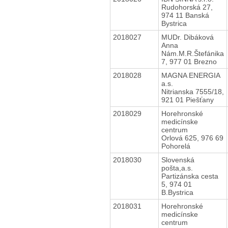
Rudohorská 27,
974 11 Banská
Bystrica
2018027
MUDr. Dibáková
Anna
Nám.M.R.Štefánika
7, 977 01 Brezno
2018028
MAGNA ENERGIA
a.s.
Nitrianska 7555/18,
921 01 Piešťany
2018029
Horehronské
medicínske
centrum
Orlová 625, 976 69
Pohorelá
2018030
Slovenská
pošta,a.s.
Partizánska cesta
5, 974 01
B.Bystrica
2018031
Horehronské
medicínske
centrum