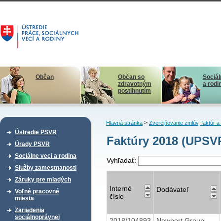
Občan
Občan so
Sociál
zdravotným
a rodi
postihnutím
>
Hlavná stránka
Zverejňovanie zmlúv, faktúr 
Ústredie PSVR
Faktúry 2018 (UPSV
Úrady PSVR
Sociálne veci a rodina
Vyhľadať:
Služby zamestnanosti
Záruky pre mladých
Interné
Dodávateľ
Voľné pracovné
číslo
miesta
Zariadenia
sociálnoprávnej
2018/104893
Newport Group,