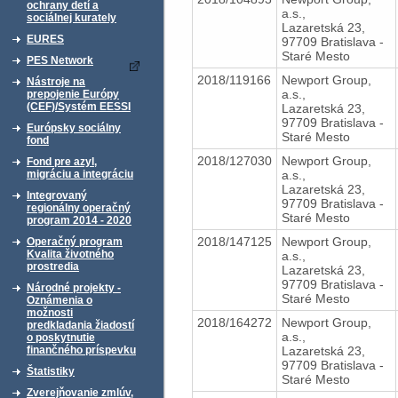
ochrany detí a
a.s.,
sociálnej kurately
Lazaretská 23,
EURES
97709 Bratislava -
Staré Mesto
PES Network
2018/119166
Newport Group,
Nástroje na
a.s.,
prepojenie Európy
(CEF)/Systém EESSI
Lazaretská 23,
97709 Bratislava -
Európsky sociálny
Staré Mesto
fond
2018/127030
Newport Group,
Fond pre azyl,
a.s.,
migráciu a integráciu
Lazaretská 23,
Integrovaný
97709 Bratislava -
regionálny operačný
Staré Mesto
program 2014 - 2020
2018/147125
Newport Group,
Operačný program
Kvalita životného
a.s.,
prostredia
Lazaretská 23,
97709 Bratislava -
Národné projekty -
Staré Mesto
Oznámenia o
možnosti
2018/164272
Newport Group,
predkladania žiadostí
a.s.,
o poskytnutie
Lazaretská 23,
finančného príspevku
97709 Bratislava -
Štatistiky
Staré Mesto
Zverejňovanie zmlúv,