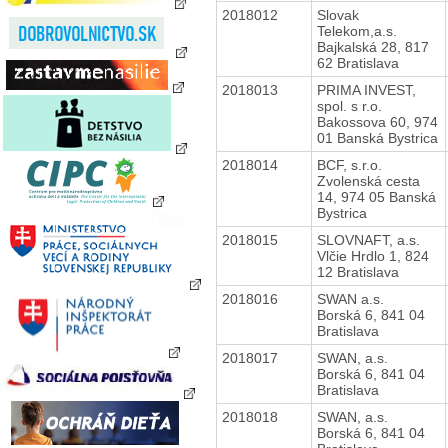
2018012
Slovak
Telekom,a.s.
Bajkalská 28, 817
62 Bratislava
2018013
PRIMA INVEST,
spol. s r.o.
Bakossova 60, 974
01 Banská Bystrica
2018014
BCF, s.r.o.
Zvolenská cesta
14, 974 05 Banská
Bystrica
2018015
SLOVNAFT, a.s.
Vlčie Hrdlo 1, 824
12 Bratislava
2018016
SWAN a.s.
Borská 6, 841 04
Bratislava
2018017
SWAN, a.s.
Borská 6, 841 04
Bratislava
2018018
SWAN, a.s.
Borská 6, 841 04