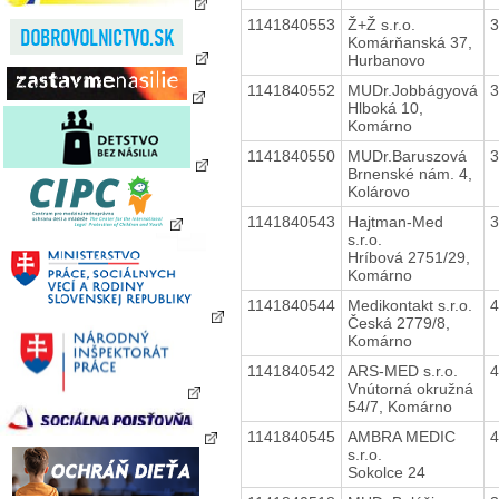
1141840553
Ž+Ž s.r.o.
Komárňanská 37,
Hurbanovo
1141840552
MUDr.Jobbágyová
Hlboká 10,
Komárno
1141840550
MUDr.Baruszová
Brnenské nám. 4,
Kolárovo
1141840543
Hajtman-Med
s.r.o.
Hríbová 2751/29,
Komárno
1141840544
Medikontakt s.r.o.
Česká 2779/8,
Komárno
1141840542
ARS-MED s.r.o.
Vnútorná okružná
54/7, Komárno
1141840545
AMBRA MEDIC
s.r.o.
Sokolce 24