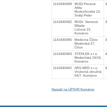
1141840489
MUDr.Pecena
Attila
Mudroňovská 13,
Svätý Peter
1141840482
MUDr. Vansová
Milada
Lúčová 23,
Komárno
1141840485
Medicína Čičov
Mederská 57,
Čičov
1141840483
STEHLEK s.r.o.
Mederčská 24/16,
Komárno
1141840462
ARS-MED s.r.o.
Vnútorná okružná
54/7, Komárno
Naspäť na ÚPSVR Komárno