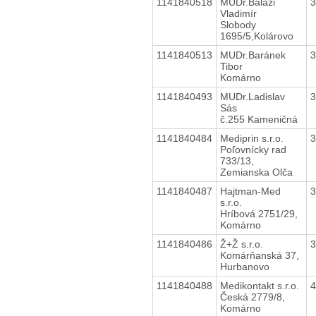
1141840518
MUDr.Baláži
Vladimír
Slobody
1695/5,Kolárovo
1141840513
MUDr.Baránek
Tibor
Komárno
1141840493
MUDr.Ladislav
Sás
č.255 Kameničná
1141840484
Mediprin s.r.o.
Poľovnícky rad
733/13,
Zemianska Olča
1141840487
Hajtman-Med
s.r.o.
Hríbová 2751/29,
Komárno
1141840486
Ž+Ž s.r.o.
Komárňanská 37,
Hurbanovo
1141840488
Medikontakt s.r.o.
Česká 2779/8,
Komárno