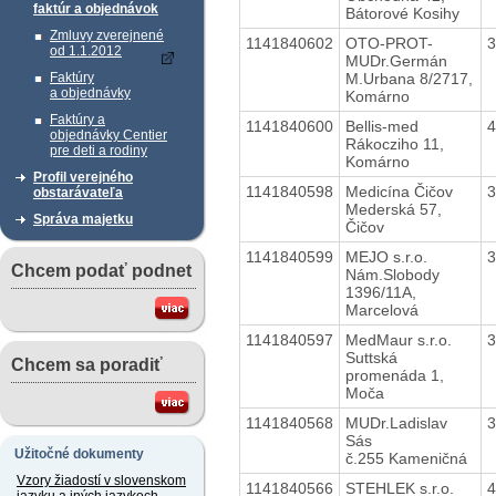
faktúr a objednávok
Bátorové Kosihy
Zmluvy zverejnené
1141840602
OTO-PROT-
od 1.1.2012
MUDr.Germán
M.Urbana 8/2717,
Faktúry
a objednávky
Komárno
Faktúry a
1141840600
Bellis-med
objednávky Centier
Rákocziho 11,
pre deti a rodiny
Komárno
Profil verejného
1141840598
Medicína Čičov
obstarávateľa
Mederská 57,
Správa majetku
Čičov
1141840599
MEJO s.r.o.
Chcem podať podnet
Nám.Slobody
1396/11A,
Marcelová
1141840597
MedMaur s.r.o.
Suttská
Chcem sa poradiť
promenáda 1,
Moča
1141840568
MUDr.Ladislav
Sás
Užitočné dokumenty
č.255 Kameničná
Vzory žiadostí v slovenskom
1141840566
STEHLEK s.r.o.