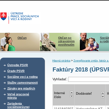
Občan
Občan so
Sociál
zdravotným
a rodi
postihnutím
>
Hlavná stránka
Zverejňovanie zmlúv, faktúr 
Ústredie PSVR
Faktúry 2018 (ÚPS
Úrady PSVR
Sociálne veci a rodina
Vyhľadať:
Služby zamestnanosti
Záruky pre mladých
Interné
Dodávateľ
Voľné pracovné
číslo
miesta
Zariadenia
sociálnoprávnej
1141840307
Vydavateľstvo KT