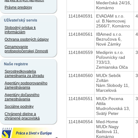
jazyku a iných jazykoch
Mederčská 24/16,
Komárno
Právne predpisy
1141840591
EVADAM s.r.o.
Užívateľský servis
ul. B.Nemcovej
2566/7, Komárno
Slobodný prístup k
informáciám
1141840561
IBAmed s.r.o.
Bezručova 6,
Ochrana osobných údajov
Nové Zámky
Oznamovanie
protispoločenskej činnosti
1141840559
Mediprin s.r.o.
Poľovnícky rad
733/13,
Naše registre
Zemianska Olča
Sprostredkovatelia
1141840560
MUDr.Sebők
zamestnania za úhradu
Zoltán
Agentúry podporovaného
Nám.Slobody 11,
zamestnávania
Marcelová
Agentúry dočasného
1141840551
MUDr.Pecena
zamestnávania
Attila
Sociálne podniky
Mudroňovská 13,
Svätý Peter
Chránené dielne a
chránené pracoviská
1141840554
Med-Home
MUDr.Nagy
Baštová 11,
Komárno