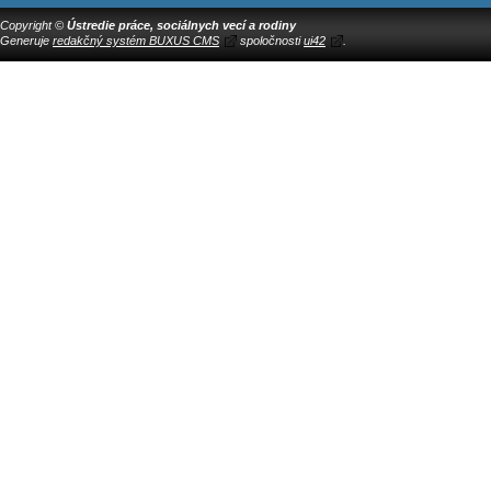
Copyright ©
Ústredie práce, sociálnych vecí a rodiny
Generuje
redakčný systém BUXUS CMS
spoločnosti
ui42
.