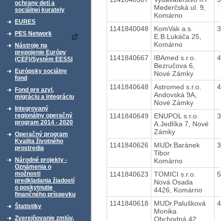
ochrany detí a
Mederčská ul. 9,
sociálnej kurately
Komárno
EURES
1141840048
KomVak a.s.
PES Network
E.B.Lukáča 25,
Komárno
Nástroje na
prepojenie Európy
1141840667
IBAmed s.r.o.
(CEF)/Systém EESSI
Bezručova 6,
Európsky sociálny
Nové Zámky
fond
1141840648
Astromed s.r.o.
Fond pre azyl,
Andovská 9A,
migráciu a integráciu
Nové Zámky
Integrovaný
1141840649
ENUPOL s.r.o.
regionálny operačný
program 2014 - 2020
A.Jedlíka 7, Nové
Zámky
Operačný program
Kvalita životného
1141840626
MUDr.Baránek
prostredia
Tibor
Národné projekty -
Komárno
Oznámenia o
1141840623
TOMICI s.r.o.
možnosti
predkladania žiadostí
Nová Osada
o poskytnutie
4426, Komárno
finančného príspevku
1141840618
MUDr.Palušková
Štatistiky
Monika
Zverejňovanie zmlúv,
Obchodná 42,