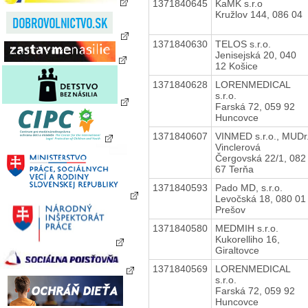
1371840645
KaMK s.r.o
Kružlov 144, 086 04
1371840630
TELOS s.r.o.
Jenisejská 20, 040
12 Košice
1371840628
LORENMEDICAL
s.r.o.
Farská 72, 059 92
Huncovce
1371840607
VINMED s.r.o., MUDr
Vinclerová
Čergovská 22/1, 082
67 Terňa
1371840593
Pado MD, s.r.o.
Levočská 18, 080 01
Prešov
1371840580
MEDMIH s.r.o.
Kukorelliho 16,
Giraltovce
1371840569
LORENMEDICAL
s.r.o.
Farská 72, 059 92
Huncovce