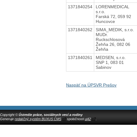
1371840254
LORENMEDICAL
s.r.o.
Farská 72, 059 92
Huncovce
1371840262
SIMA_MEDIK, s.r.o.
MUDr.
Ruckschlosová
Žehňa 26, 082 06
Žehňa
1371840261
MEDSEN, s.r.o.
SNP 1, 083 01
Sabinov
Naspäť na ÚPSVR Prešov
Copyright ©
Ústredie práce, sociálnych vecí a rodiny
Generuje
redakčný systém BUXUS CMS
spoločnosti
ui42
.