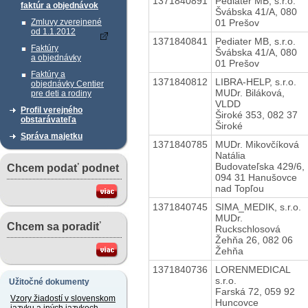
1371840891
Pediater MB, s.r.o.
faktúr a objednávok
Švábska 41/A, 080
01 Prešov
Zmluvy zverejnené
od 1.1.2012
1371840841
Pediater MB, s.r.o.
Faktúry
Švábska 41/A, 080
a objednávky
01 Prešov
Faktúry a
1371840812
LIBRA-HELP, s.r.o.
objednávky Centier
MUDr. Biláková,
pre deti a rodiny
VLDD
Profil verejného
Široké 353, 082 37
obstarávateľa
Široké
Správa majetku
1371840785
MUDr. Mikovčíková
Natália
Budovateľska 429/6,
Chcem podať podnet
094 31 Hanušovce
nad Topľou
1371840745
SIMA_MEDIK, s.r.o.
MUDr.
Chcem sa poradiť
Ruckschlosová
Žehňa 26, 082 06
Žehňa
1371840736
LORENMEDICAL
s.r.o.
Užitočné dokumenty
Farská 72, 059 92
Vzory žiadostí v slovenskom
Huncovce