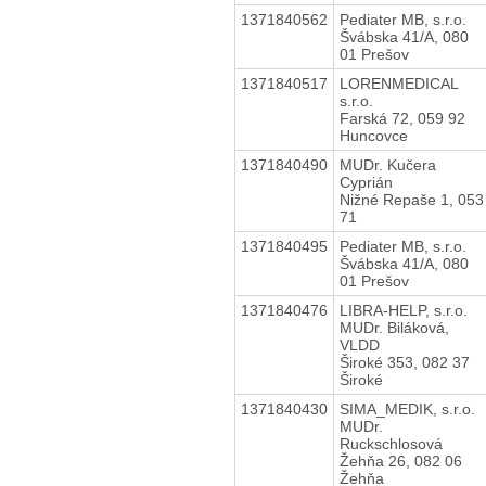
1371840562
Pediater MB, s.r.o.
Švábska 41/A, 080
01 Prešov
1371840517
LORENMEDICAL
s.r.o.
Farská 72, 059 92
Huncovce
1371840490
MUDr. Kučera
Cyprián
Nižné Repaše 1, 053
71
1371840495
Pediater MB, s.r.o.
Švábska 41/A, 080
01 Prešov
1371840476
LIBRA-HELP, s.r.o.
MUDr. Biláková,
VLDD
Široké 353, 082 37
Široké
1371840430
SIMA_MEDIK, s.r.o.
MUDr.
Ruckschlosová
Žehňa 26, 082 06
Žehňa