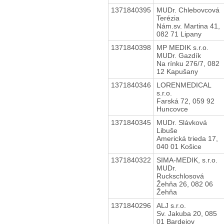
1371840395
MUDr. Chlebovcová
Terézia
Nám.sv. Martina 41,
082 71 Lipany
1371840398
MP MEDIK s.r.o.
MUDr. Gazdík
Na rínku 276/7, 082
12 Kapušany
1371840346
LORENMEDICAL
s.r.o.
Farská 72, 059 92
Huncovce
1371840345
MUDr. Slávková
Libuše
Americká trieda 17,
040 01 Košice
1371840322
SIMA-MEDIK, s.r.o.
MUDr.
Ruckschlosová
Žehňa 26, 082 06
Žehňa
1371840296
ALJ s.r.o.
Sv. Jakuba 20, 085
01 Bardejov