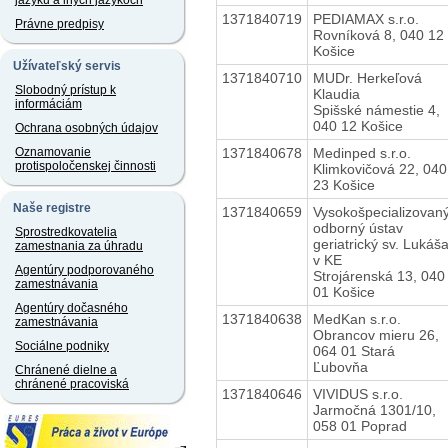
jazyku a iných jazykoch
1371840719
PEDIAMAX s.r.o.
Právne predpisy
Rovníková 8, 040 12
Košice
Užívateľský servis
1371840710
MUDr. Herkeľová
Slobodný prístup k
Klaudia
informáciám
Spišské námestie 4,
040 12 Košice
Ochrana osobných údajov
1371840678
Medinped s.r.o.
Oznamovanie
protispoločenskej činnosti
Klimkovičová 22, 040
23 Košice
Naše registre
1371840659
Vysokošpecializovan
odborný ústav
Sprostredkovatelia
geriatrický sv. Lukáš
zamestnania za úhradu
v KE
Agentúry podporovaného
Strojárenská 13, 040
zamestnávania
01 Košice
Agentúry dočasného
1371840638
MedKan s.r.o.
zamestnávania
Obrancov mieru 26,
Sociálne podniky
064 01 Stará
Ľubovňa
Chránené dielne a
chránené pracoviská
1371840646
VIVIDUS s.r.o.
Jarmočná 1301/10,
058 01 Poprad