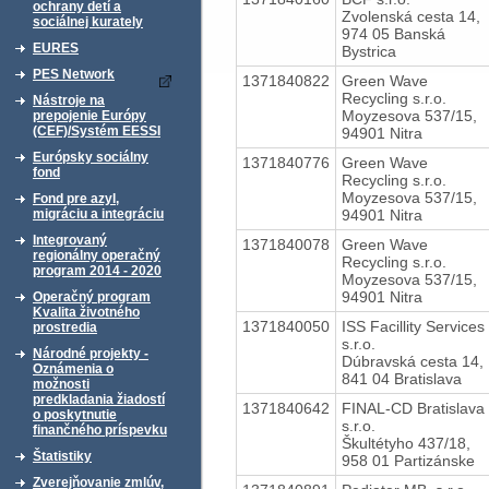
ochrany detí a
Zvolenská cesta 14,
sociálnej kurately
974 05 Banská
EURES
Bystrica
PES Network
1371840822
Green Wave
Recycling s.r.o.
Nástroje na
Moyzesova 537/15,
prepojenie Európy
(CEF)/Systém EESSI
94901 Nitra
Európsky sociálny
1371840776
Green Wave
fond
Recycling s.r.o.
Moyzesova 537/15,
Fond pre azyl,
94901 Nitra
migráciu a integráciu
Integrovaný
1371840078
Green Wave
regionálny operačný
Recycling s.r.o.
program 2014 - 2020
Moyzesova 537/15,
94901 Nitra
Operačný program
Kvalita životného
1371840050
ISS Facillity Services
prostredia
s.r.o.
Národné projekty -
Dúbravská cesta 14,
Oznámenia o
841 04 Bratislava
možnosti
predkladania žiadostí
1371840642
FINAL-CD Bratislava
o poskytnutie
s.r.o.
finančného príspevku
Škultétyho 437/18,
Štatistiky
958 01 Partizánske
Zverejňovanie zmlúv,