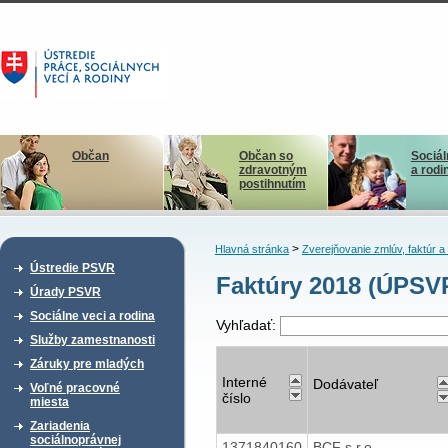
Občan
Občan so
Sociál
zdravotným
a rodi
postihnutím
>
Hlavná stránka
Zverejňovanie zmlúv, faktúr 
Ústredie PSVR
Faktúry 2018 (ÚPSV
Úrady PSVR
Sociálne veci a rodina
Vyhľadať:
Služby zamestnanosti
Záruky pre mladých
Interné
Dodávateľ
Voľné pracovné
číslo
miesta
Zariadenia
sociálnoprávnej
1371840160
BCF s.r.o.