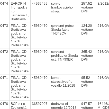
40474
EVROFIN
44563485
servis
257,52
9/201
Ing. spol. s
frankovacieho
vrátane
r.o.
stroja
DPH
Jarošova 1,
Bratislava
40473
FINAL-CD
45960470
servisné práce
124,20
216/O
Bratislava
Škoda fabia
vrátane
spol. s r.o.
TN342CV
DPH
Škultétyho
437/18,
Partizánske
40472
FINAL-CD
45960470
servisná
365,42
216/O
Bratislava
prehliadka Škoda
vrátane
spol. s r.o.
oct. TN799BR
DPH
Škultétyho
437/18,
Partizánske
40471
FINAL-CD
45960470
kompl.
95,52
216/O
Bratislava
starostlivosť o
vrátane
spol. s r.o.
vozidlo 11/2018
DPH
Škultétyho
437/18,
Partizánske
40470
BCF s.r.o.
36597007
dodávka el.
947,57
16446/
Zvolenská
energie 12/2018
vrátane
M_OD