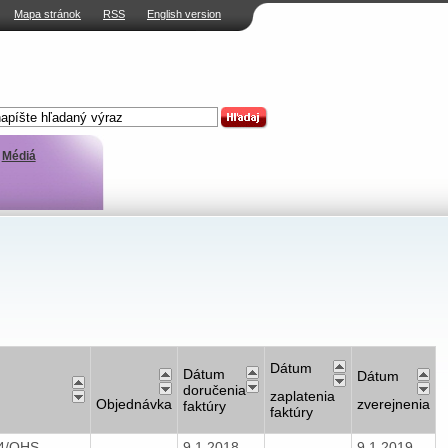
Mapa stránok
RSS
English version
Médiá
Dátum
Dátum
Dátum
doručenia
zaplatenia
Objednávka
zverejnenia
faktúry
faktúry
04/OHS
9.1.2018
9.1.2019