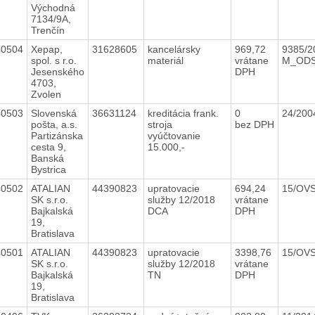
Východná
7134/9A,
Trenčín
40504
Xepap,
31628605
kancelársky
969,72
9385/2
spol. s r.o.
materiál
vrátane
M_OD
Jesenského
DPH
4703,
Zvolen
40503
Slovenská
36631124
kreditácia frank.
0
24/20
pošta, a.s.
stroja
bez DPH
Partizánska
vyúčtovanie
cesta 9,
15.000,-
Banská
Bystrica
40502
ATALIAN
44390823
upratovacie
694,24
15/OV
SK s.r.o.
služby 12/2018
vrátane
Bajkalská
DCA
DPH
19,
Bratislava
40501
ATALIAN
44390823
upratovacie
3398,76
15/OV
SK s.r.o.
služby 12/2018
vrátane
Bajkalská
TN
DPH
19,
Bratislava