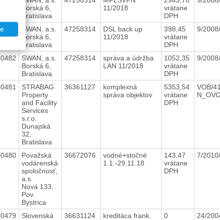
Borská 6,
11/2018
vrátane
Bratislava
DPH
40483
SWAN, a.s.
47258314
DSL back up
398,45
9/2008
te
Borská 6,
11/2018
vrátane
Bratislava
DPH
40482
SWAN, a.s.
47258314
správa a údržba
1052,35
9/2008
Borská 6,
LAN 11/2018
vrátane
Bratislava
DPH
40481
STRABAG
36361127
komplexná
5353,54
VOB/41
Property
správa objektov
vrátane
N_OV
and Facility
DPH
Services
s.r.o.
Dunajská
32,
Bratislava
40480
Považská
36672076
vodné+stočné
143,47
7/201
vodárenská
1.1.-29.11.18
vrátane
spoločnosť,
DPH
a.s.
Nová 133,
Pov.
Bystrica
40479
Slovenská
36631124
kreditáca frank.
0
24/20