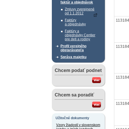
faktúr a objednávok
Zmluvy zverejnené
od 1.1.2012
11318
Faktúry
a objednávky
Faktúry a
objednávky Centier
pre deti a rodiny
11318
Profil verejného
obstarávateľa
Správa majetku
Chcem podať podnet
11318
Chcem sa poradiť
11318
Užitočné dokumenty
Vzory žiadostí v slovenskom