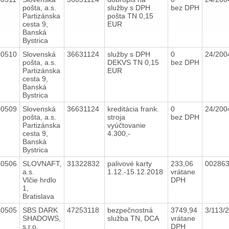
pošta, a.s.
služby s DPH
bez DPH
Partizánska
pošta TN 0,15
cesta 9,
EUR
Banská
Bystrica
40510
Slovenská
36631124
služby s DPH
0
24/20
pošta, a.s.
DEKVS TN 0,15
bez DPH
Partizánska
EUR
cesta 9,
Banská
Bystrica
40509
Slovenská
36631124
kreditácia frank.
0
24/20
pošta, a.s.
stroja
bez DPH
Partizánska
vyúčtovanie
cesta 9,
4.300,-
Banská
Bystrica
40506
SLOVNAFT,
31322832
palivové karty
233,06
002863
a.s.
1.12.-15.12.2018
vrátane
Vlčie hrdlo
DPH
1,
Bratislava
40505
SBS DARK
47253118
bezpečnostná
3749,94
3/113/
SHADOWS,
služba TN, DCA
vrátane
s.r.o.
DPH