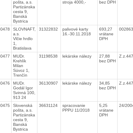
pošta, a.s.
stroja 4000,-
bez DPH
Partizánska
cesta 9,
Banská
Bystrica
40478
SLOVNAFT,
31322832
palivové karty
693,27
002863
a.s.
16.-30.11.2018
vrátane
Vlčie hrdlo
DPH
1,
Bratislava
40477
MUDr.
31198538
lekárske nálezy
27,88
Z.z.44
Krehlík
bez DPH
Milan
Súvoz 1,
Trenčín
40476
MUDr.
36130907
lekárske nálezy
34,85
Z.z.44
Godál Igor
bez DPH
Svinná 100,
913 24
40475
Slovenská
36631124
spracovanie
5,25
24/20
pošta, a.s.
PPPU 11/2018
vrátane
Partizánska
DPH
cesta 9,
Banská
Bystrica