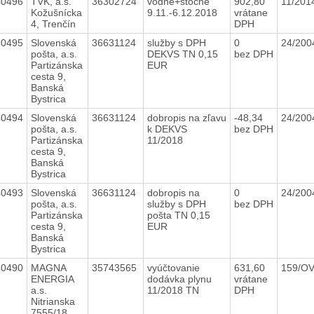
40496
TVK, a.s.
36302724
vodné+stočné
902,80
11/20
Kožušnícka
9.11.-6.12.2018
vrátane
4, Trenčín
DPH
40495
Slovenská
36631124
služby s DPH
0
24/20
pošta, a.s.
DEKVS TN 0,15
bez DPH
Partizánska
EUR
cesta 9,
Banská
Bystrica
40494
Slovenská
36631124
dobropis na zľavu
-48,34
24/20
pošta, a.s.
k DEKVS
bez DPH
Partizánska
11/2018
cesta 9,
Banská
Bystrica
40493
Slovenská
36631124
dobropis na
0
24/20
pošta, a.s.
služby s DPH
bez DPH
Partizánska
pošta TN 0,15
cesta 9,
EUR
Banská
Bystrica
40490
MAGNA
35743565
vyúčtovanie
631,60
159/O
ENERGIA
dodávka plynu
vrátane
a.s.
11/2018 TN
DPH
Nitrianska
7555/18,