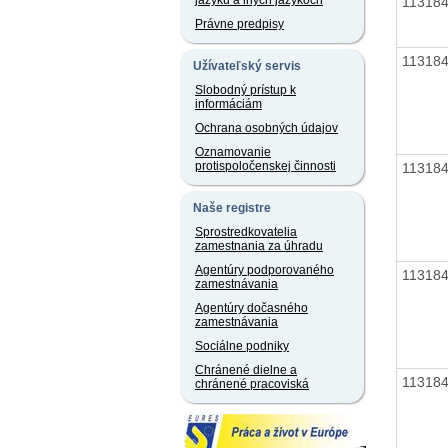
jazyku a iných jazykoch
11318
Právne predpisy
11318
Užívateľský servis
Slobodný prístup k
informáciám
Ochrana osobných údajov
Oznamovanie
protispoločenskej činnosti
11318
Naše registre
Sprostredkovatelia
zamestnania za úhradu
Agentúry podporovaného
11318
zamestnávania
Agentúry dočasného
zamestnávania
Sociálne podniky
Chránené dielne a
11318
chránené pracoviská