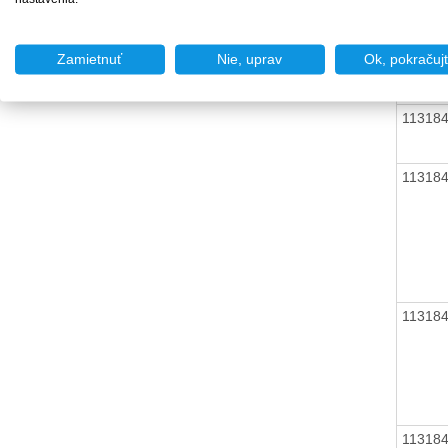
11318
Zamietnuť
Nie, uprav
Ok, pokračuj
11318
11318
11318
11318