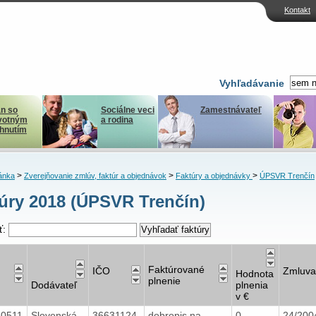
Kontakt
Vyhľadávanie
n so
Sociálne veci
Zamestnávateľ
votným
a rodina
ihnutím
>
>
>
ánka
Zverejňovanie zmlúv, faktúr a objednávok
Faktúry a objednávky
ÚPSVR Trenčín
úry 2018 (ÚPSVR Trenčín)
ť:
Faktúrované
IČO
Zmluva
Hodnota
plnenie
Dodávateľ
plnenia
v €
40511
Slovenská
36631124
dobropis na
0
24/20