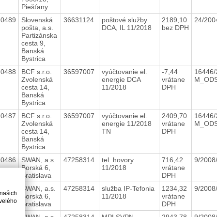
Piešťany
40489
Slovenská
36631124
poštové služby
2189,10
24/20
pošta, a.s.
DCA, IL 11/2018
bez DPH
Partizánska
cesta 9,
Banská
Bystrica
40488
BCF s.r.o.
36597007
vyúčtovanie el.
-7,44
16446/
Zvolenská
energie DCA
vrátane
M_OD
cesta 14,
11/2018
DPH
Banská
Bystrica
40487
BCF s.r.o.
36597007
vyúčtovanie el.
2409,70
16446/
Zvolenská
energie 11/2018
vrátane
M_OD
cesta 14,
TN
DPH
Banská
Bystrica
40486
SWAN, a.s.
47258314
tel. hovory
716,42
9/2008
Borská 6,
11/2018
vrátane
Bratislava
DPH
40485
SWAN, a.s.
47258314
služba IP-Tefonia
1234,32
9/2008
 našich
Borská 6,
11/2018
vrátane
velého
Bratislava
DPH
40484
SWAN, a.s.
47258314
MPLSVPN
2943,78
9/2008