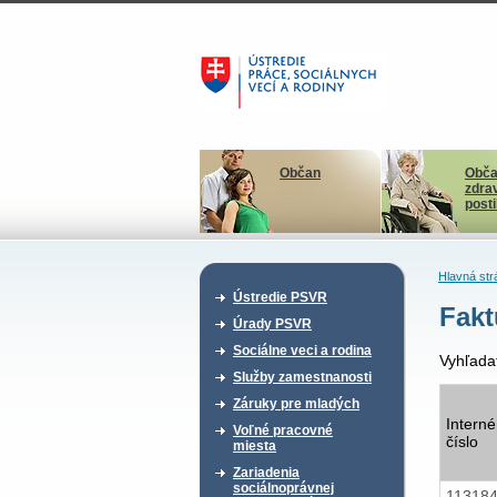
Občan
Obča
zdra
post
Hlavná str
Ústredie PSVR
Fakt
Úrady PSVR
Sociálne veci a rodina
Vyhľada
Služby zamestnanosti
Záruky pre mladých
Interné
Voľné pracovné
číslo
miesta
Zariadenia
sociálnoprávnej
11318