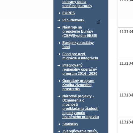
ochrany detí a
sociálnej kurately
EURES
PES Network
Nástroje na
11318
prepojenie Európy
(CEF)/Systém EESSI
Európsky sociálny
fond
Fond pre azyl,
migráciu a integráciu
11318
Integrovaný
regionálny operačný
program 2014 - 2020
Operačný program
Kvalita životného
prostredia
11318
Národné projekty -
Oznámenia o
možnosti
predkladania žiadostí
o poskytnutie
finančného príspevku
11318
Štatistiky
Zverejňovanie zmlúv,