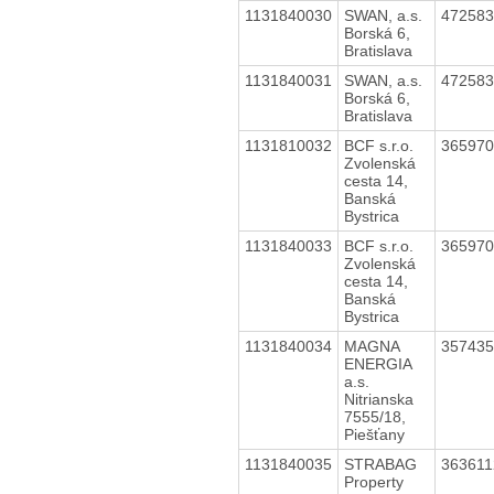
1131840030
SWAN, a.s.
47258
Borská 6,
Bratislava
1131840031
SWAN, a.s.
47258
Borská 6,
Bratislava
1131810032
BCF s.r.o.
36597
Zvolenská
cesta 14,
Banská
Bystrica
1131840033
BCF s.r.o.
36597
Zvolenská
cesta 14,
Banská
Bystrica
1131840034
MAGNA
35743
ENERGIA
a.s.
Nitrianska
7555/18,
Piešťany
1131840035
STRABAG
36361
Property