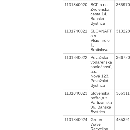
1131840020
BCF s.r.o.
36597
Zvolenská
cesta 14,
Banská
Bystrica
1131740021
SLOVNAFT,
31322
a.s.
Vlčie hrdlo
1,
Bratislava
1131840022
Považská
36672
vodárenská
spoločnosť,
a.s.
Nová 123,
Považská
Bystrica
1131840023
Slovenská
36631
pošta,a.s.
Partizánska
96, Banská
Bystrica
1131840024
Green
45539
Wave
Recycling,