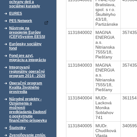
ochrany detí a
Bratislava,
sociálnej kurately
spol. s r.o.
EURES
Škultétyho
43/18,
PES Network
Partizánske
Nástroje na
1131840002
MAGNA
35743
prepojenie Európy
(CEF)/Systém EESSI
ENERGIA
a.s.
Európsky sociálny
Nitrianska
fond
7555/18,
Fond pre azyl,
Piešťany
migráciu a integráciu
1131840003
MAGNA
35743
Integrovaný
ENERGIA
regionálny operačný
a.s.
program 2014 - 2020
Nitrianska
Operačný program
7555/18,
Kvalita životného
Piešťany
prostredia
1131840004
MUDr.
36115
Národné projekty -
Lacková
Oznámenia o
Monika
možnosti
predkladania žiadostí
Soblahov
o poskytnutie
741
finančného príspevku
1131840005
MUDr.
34059
Štatistiky
Chudíková
Vlasta
Zverejňovanie zmlúv,