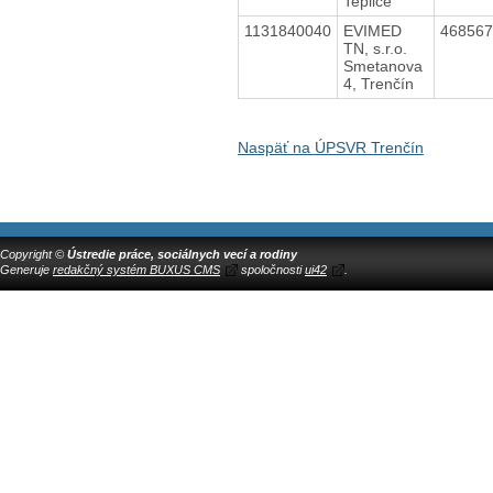
Teplice
1131840040
EVIMED
46856
TN, s.r.o.
Smetanova
4, Trenčín
Naspäť na ÚPSVR Trenčín
Copyright ©
Ústredie práce, sociálnych vecí a rodiny
Generuje
redakčný systém BUXUS CMS
spoločnosti
ui42
.