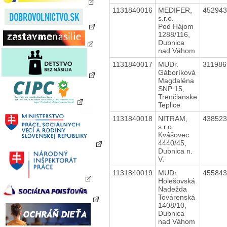
1131840016
MEDIFER,
45294
s.r.o.
Pod Hájom
1288/116,
Dubnica
nad Váhom
1131840017
MUDr.
31198
Gáboríková
Magdaléna
SNP 15,
Trenčianske
Teplice
1131840018
NITRAM,
43852
s.r.o.
Kvášovec
4440/45,
Dubnica n.
V.
1131840019
MUDr.
45584
Holešovská
Nadežda
Továrenská
1408/10,
Dubnica
nad Váhom