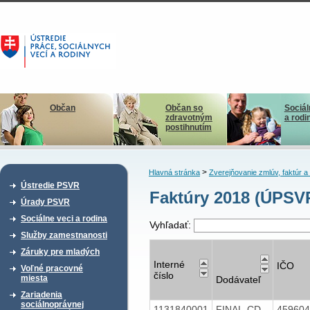
Občan
Občan so
Sociál
zdravotným
a rodi
postihnutím
>
Hlavná stránka
Zverejňovanie zmlúv, faktúr 
Ústredie PSVR
Faktúry 2018 (ÚPSV
Úrady PSVR
Sociálne veci a rodina
Vyhľadať:
Služby zamestnanosti
Záruky pre mladých
Interné
IČO
Voľné pracovné
číslo
miesta
Dodávateľ
Zariadenia
sociálnoprávnej
1131840001
FINAL-CD
45960