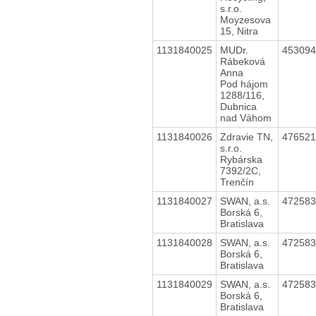
s.r.o.
Moyzesova
15, Nitra
1131840025
MUDr.
45309
Rábeková
Anna
Pod hájom
1288/116,
Dubnica
nad Váhom
1131840026
Zdravie TN,
47652
s.r.o.
Rybárska
7392/2C,
Trenčín
1131840027
SWAN, a.s.
47258
Borská 6,
Bratislava
1131840028
SWAN, a.s.
47258
Borská 6,
Bratislava
1131840029
SWAN, a.s.
47258
Borská 6,
Bratislava