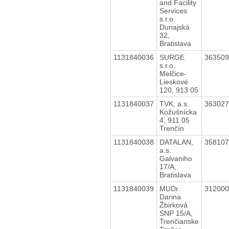
and Facility
Services
s.r.o.
Dunajská
32,
Bratislava
1131840036
SURGE
36350
s.r.o.
Melčice-
Lieskové
120, 913 05
1131840037
TVK, a.s.
36302
Kožušnícka
4, 911 05
Trenčín
1131840038
DATALAN,
35810
a.s.
Galvaniho
17/A,
Bratislava
1131840039
MUDr.
31200
Darina
Žbirková
SNP 15/A,
Trenčianske