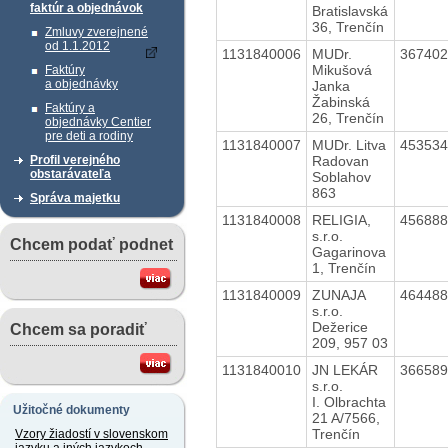
faktúr a objednávok
Bratislavská
36, Trenčín
Zmluvy zverejnené
od 1.1.2012
1131840006
MUDr.
36740
Mikušová
Faktúry
a objednávky
Janka
Žabinská
Faktúry a
26, Trenčín
objednávky Centier
pre deti a rodiny
1131840007
MUDr. Litva
45353
Radovan
Profil verejného
obstarávateľa
Soblahov
863
Správa majetku
1131840008
RELIGIA,
45688
s.r.o.
Chcem podať podnet
Gagarinova
1, Trenčín
1131840009
ZUNAJA
46448
s.r.o.
Dežerice
Chcem sa poradiť
209, 957 03
1131840010
JN LEKÁR
36658
s.r.o.
I. Olbrachta
Užitočné dokumenty
21 A/7566,
Trenčín
Vzory žiadostí v slovenskom