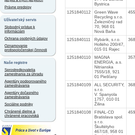
jazyku a iných jazykoch
Bystrica
Právne predpisy
1251840112
Green Wave
45
Recycling s.r.o.
Užívateľský servis
Železničný rad
70, 968 01
Slobodný prístup k
Nová Baňa
informáciám
Ochrana osobných údajov
1251840111
Rybárik, s.r.o.
36
Hollého 200/47,
Oznamovanie
015 01 Rajec
protispoločenskej činnosti
1251840110
MAGNA
35
ENERGIA, a.s.
Naše registre
Nitrianska
Sprostredkovatelia
7555/18, 921
zamestnania za úhradu
01 Piešťany
Agentúry podporovaného
1251840109
ALL SECURITY,
36
zamestnávania
s.r.o.
Agentúry dočasného
V. Spanyola
zamestnávania
1757, 010 01
Žilina
Sociálne podniky
Chránené dielne a
1251840108
FINAL-CD
45
chránené pracoviská
Bratislava spol.
s r.o.
Škultétyho
467/18, 958 01