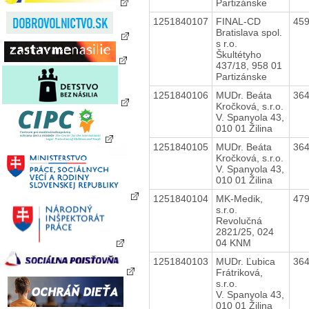
Partizánske
1251840107
FINAL-CD
45
Bratislava spol.
s r.o.
Škultétyho
437/18, 958 01
Partizánske
1251840106
MUDr. Beáta
36
Kročková, s.r.o.
V. Spanyola 43,
010 01 Žilina
1251840105
MUDr. Beáta
36
Kročková, s.r.o.
V. Spanyola 43,
010 01 Žilina
1251840104
MK-Medik,
47
s.r.o.
Revolučná
2821/25, 024
04 KNM
1251840103
MUDr. Ľubica
36
Frátriková,
s.r.o.
V. Spanyola 43,
010 01 Žilina