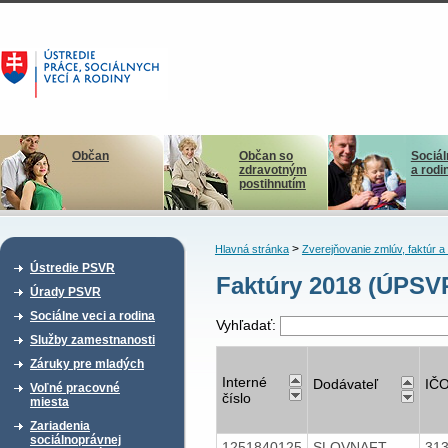
Občan
Občan so
Sociál
zdravotným
a rodi
postihnutím
>
Hlavná stránka
Zverejňovanie zmlúv, faktúr 
Ústredie PSVR
Faktúry 2018 (ÚPSVR
Úrady PSVR
Sociálne veci a rodina
Vyhľadať:
Služby zamestnanosti
Záruky pre mladých
Interné
Dodávateľ
IČ
Voľné pracovné
číslo
miesta
Zariadenia
sociálnoprávnej
1251840125
SLOVNAFT,
31