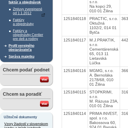
s.r.o.
faktúr a objednávok
Na kopci 29,
Zmluvy zverejnené
010 01 Žilina
od 1.1.2012
1251840118
PRACTIC, s.r.o.
36
Faktúry
Oktužná
a objednávky
1102/2, 014 01
Faktúry a
Bytča
objednávky Centier
pre deti a rodiny
1251840117
M.J.PRAKTIK,
44
s.r.o.
Profil verejného
Cementárenská
obstarávateľa
65, 013 11
Správa majetku
Lietavská
Lúčka
Chcem podať podnet
1251840116
MGMG, s.r.o.
36
A. Bernoláka
2178/68, 010
01 Žilina
1251840115
STOPKRIMI,
31
Chcem sa poradiť
s.r.o.
M. Rázusa 23A,
010 01 Žilina
1251840114
PRIMA INVEST,
31
Užitočné dokumenty
spol. s r.o.
Bakossova 60,
Vzory žiadostí v slovenskom
974 01 Banská