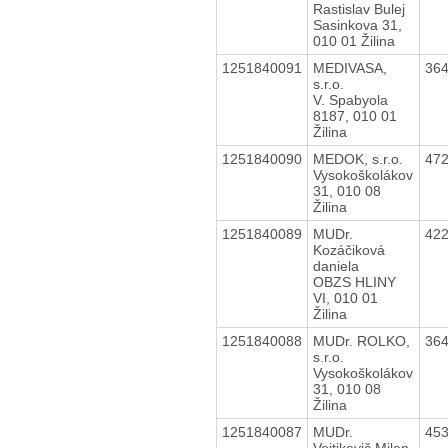
Rastislav Bulej
Sasinkova 31,
010 01 Žilina
1251840091
MEDIVASA,
36
s.r.o.
V. Spabyola
8187, 010 01
Žilina
1251840090
MEDOK, s.r.o.
47
Vysokoškolákov
31, 010 08
Žilina
1251840089
MUDr.
42
Kozáčiková
daniela
OBZS HLINY
VI, 010 01
Žilina
1251840088
MUDr. ROLKO,
36
s.r.o.
Vysokoškolákov
31, 010 08
Žilina
1251840087
MUDr.
45
Vojtikevič Milan,