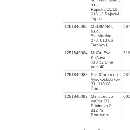
s.r.o.
Rajecká 13/19,
013 13 Rajecké
Teplice
1251840085
MEDIMART,
36
s.r.o.
Sv. Martina
273, 013 06
Terchová
1251840084
MUDr. Eva
31
Koišová
013 32 Dlhé
pole 40
1251840083
SolidCare s.r.o.
48
Vysokoškolákov
31, 010 08
Žilina
1251840082
Ministerstvo
00
vnútra SR
Pribinova 2,
812 72
Bratislava