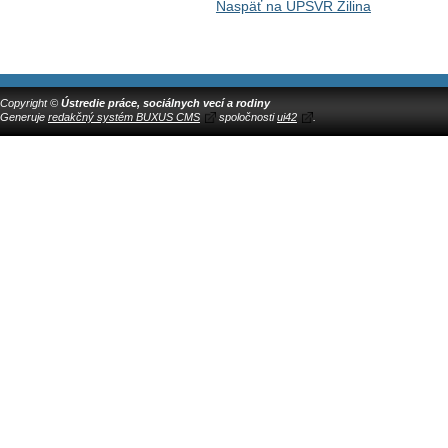
Naspäť na ÚPSVR Žilina
Copyright ©
Ústredie práce, sociálnych vecí a rodiny
Generuje
redakčný systém BUXUS CMS
spoločnosti
ui42
.