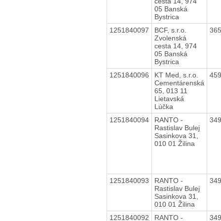
cesta 14, 974
05 Banská
Bystrica
1251840097
BCF, s.r.o.
36
Zvolenská
cesta 14, 974
05 Banská
Bystrica
1251840096
KT Med, s.r.o.
45
Cementárenská
65, 013 11
Lietavská
Lúčka
1251840094
RANTO -
34
Rastislav Bulej
Sasinkova 31,
010 01 Žilina
1251840093
RANTO -
34
Rastislav Bulej
Sasinkova 31,
010 01 Žilina
1251840092
RANTO -
34