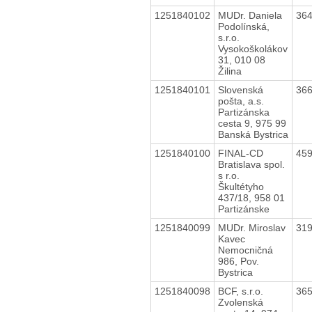
1251840102
MUDr. Daniela
36
Podolínská,
s.r.o.
Vysokoškolákov
31, 010 08
Žilina
1251840101
Slovenská
36
pošta, a.s.
Partizánska
cesta 9, 975 99
Banská Bystrica
1251840100
FINAL-CD
45
Bratislava spol.
s r.o.
Škultétyho
437/18, 958 01
Partizánske
1251840099
MUDr. Miroslav
31
Kavec
Nemocničná
986, Pov.
Bystrica
1251840098
BCF, s.r.o.
36
Zvolenská