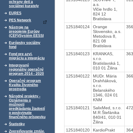
ochrany detí a
a.s.
sociálnej kurately
Vlčie hrdlo 1,
EURES
824 12
Bratislava
PES Network
1251840124
Orange
35
Nástroje na
Slovensko, a.s.
prepojenie Európy
(CEF)/Systém EESSI
Metodova 8,
821 08
Európsky sociálny
Bratislava
fond
1251840123
KRANKAS,
36
Fond pre azyl,
s.r.o.
migráciu a integráciu
Bratislavská 1,
Integrovaný
010 01 Žilina
regionálny operačný
program 2014 - 2020
1251840122
MUDr. Mária
36
Drahňáková,
Operačný program
Kvalita životného
s.r.o.
prostredia
Belanského
1346, 024 01
Národné projekty -
KNM
Oznámenia o
možnosti
1251840121
SalixMed, s.r.o.
47
predkladania žiadostí
M.R.Štefánika
o poskytnutie
840/41, 010 01
finančného príspevku
Žilina
Štatistiky
1251840120
KardioPrakt
36
Zverejňovanie zmlúv,