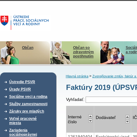
Občan
Občan so
Sociál
zdravotným
a rodi
postihnutím
>
Hlavná stránka
Zverejňovanie zmlúv, faktúr 
Ústredie PSVR
Faktúry 2019 (ÚPSV
Úrady PSVR
Sociálne veci a rodina
Vyhľadať:
Služby zamestnanosti
Záruky pre mladých
Interné
Dodávateľ
I
Voľné pracovné
číslo
miesta
Zariadenia
sociálnoprávnej
1261940404
Exekútorský úrad
3