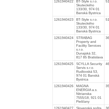
1261940422
BT-Style s.r.o.
5
Skuteckého
133/30, 974 01
Banská Bystrica
1261940423
BT-Style s.r.o.
5
Skuteckého
133/30, 974 01
Banská Bystrica
1261940424
STRABAG
3
Property and
Facility Services
s.r.o.
Dunajská 32,
817 85 Bratislava
1261940425
SCYLLA Security
4
Servis s.r.o.
Rudlovská 53,
974 01 Banská
Bystrica
1261940426
MAGNA
3
ENERGIA a.s.
Nitrianska
7555/18, 921 01
Piešťany
1261940427
Slovenská pošta,
3