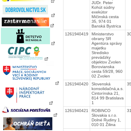
JUDr. Peter
Kohút súdny
exekútor
Mičinská cesta
35, 974 01
Banská Bystrica
1261940419
Ministerstvo
3
obrany SR
Agentúra správy
majetku
Stredisko
prevádzky
objektov Zvolen
Borovianska
cesta 59/28, 960
02 Zvolen
1261940420
Slovenská
3
konsolidačná,a.s.
Cintorínska 21,
814 99 Bratislava
1
1261940421
ROBINCO
3
Slovakia s.r.o.
Dolné Rudiny 1,
010 01 Žilina