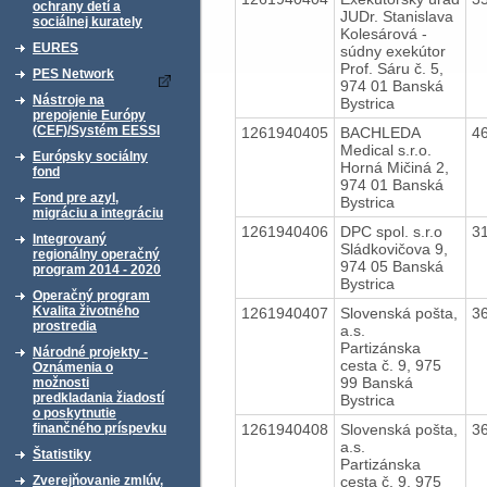
ochrany detí a
JUDr. Stanislava
sociálnej kurately
Kolesárová -
EURES
súdny exekútor
Prof. Sáru č. 5,
PES Network
974 01 Banská
Nástroje na
Bystrica
prepojenie Európy
(CEF)/Systém EESSI
1261940405
BACHLEDA
4
Medical s.r.o.
Európsky sociálny
Horná Mičiná 2,
fond
974 01 Banská
Fond pre azyl,
Bystrica
migráciu a integráciu
1261940406
DPC spol. s.r.o
3
Integrovaný
Sládkovičova 9,
regionálny operačný
974 05 Banská
program 2014 - 2020
Bystrica
Operačný program
Kvalita životného
1261940407
Slovenská pošta,
3
prostredia
a.s.
Partizánska
Národné projekty -
cesta č. 9, 975
Oznámenia o
99 Banská
možnosti
predkladania žiadostí
Bystrica
o poskytnutie
1261940408
Slovenská pošta,
3
finančného príspevku
a.s.
Štatistiky
Partizánska
cesta č. 9, 975
Zverejňovanie zmlúv,