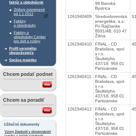
faktúr a objednávok
99 Banská
Bystrica
Zmluvy zverejnené
od 1.1.2012
1261940409
Stredoslovenská
5
energetika, a.s.
Faktúry
a objednávky
Pri Rajčianke
8591/4B, 010 47
Faktúry a
Žilina
objednávky Centier
pre deti a rodiny
1261940410
FINAL - CD
4
Bratislava, spol.
Profil verejného
obstarávateľa
s r.o.
Škultétyho
Správa majetku
437/18, 958 01
Partizánske
Chcem podať podnet
1261940411
FINAL - CD
4
Bratislava, spol.
s r.o.
Škultétyho
437/18, 958 01
Chcem sa poradiť
Partizánske
1261940412
FINAL - CD
4
Bratislava, spol.
s r.o.
Škultétyho
Užitočné dokumenty
437/18, 958 01
Vzory žiadostí v slovenskom
Partizánske