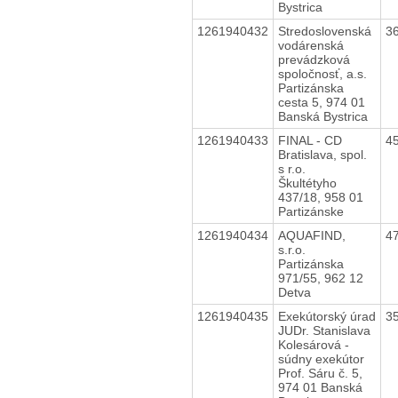
Bystrica
1261940432
Stredoslovenská
3
vodárenská
prevádzková
spoločnosť, a.s.
Partizánska
cesta 5, 974 01
Banská Bystrica
1261940433
FINAL - CD
4
Bratislava, spol.
s r.o.
Škultétyho
437/18, 958 01
Partizánske
1261940434
AQUAFIND,
4
s.r.o.
Partizánska
971/55, 962 12
Detva
1261940435
Exekútorský úrad
3
JUDr. Stanislava
Kolesárová -
súdny exekútor
Prof. Sáru č. 5,
974 01 Banská