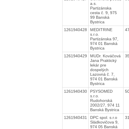
a.s.
Partizánska
cesta č. 9, 975
99 Banská
Bystrica
1261940428
MEDITRINE
4
s.r.o.
Partizánska 97,
974 01 Banská
Bystrica
1261940429
MUDr. Kováčová
3
Jana Praktický
lekár pre
dospelých
Lazovná č. 7,
974 01 Banská
Bystrica
1261940430
PSYSOMED
5
s.r.o.
Rudohorská
2002/27, 974 11
Banská Bystrica
1261940431
DPC spol. s.r.o
3
Sládkovičova 9,
974 05 Banská