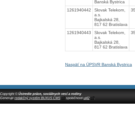
Banská Bystrica
1261940442
Slovak Telekom,
3
a.s.
Bajkalská 28,
817 62 Bratislava
1261940443
Slovak Telekom,
3
a.s.
Bajkalská 28,
817 62 Bratislava
Naspäť na ÚPSVR Banská Bystrica
Copyright ©
Ústredie práce, sociálnych vecí a rodiny
Generuje
redakčný systém BUXUS CMS
spoločnosti
ui42
.