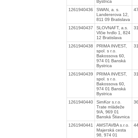
Bystrica
1261940436
SWAN, a. s.
4
Landererova 12,
811 09 Bratislava
1261940437
SLOVNAFT, a.s.
3
Vlčie hrdlo 1, 824
12 Bratislava
1261940438
PRIMA INVEST,
3
spol. s r.o.
Bakossova 60,
974 01 Banská
Bystrica
1261940439
PRIMA INVEST,
3
spol. s r.o.
Bakossova 60,
974 01 Banská
Bystrica
1261940440
SimKor s.r.o.
3
Trate mládeže
9/A, 969 01
Banská Štiavnica
1261940441
AMSTAVBA s.r.o.
4
Majerská cesta
98, 974 01