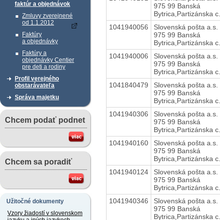
faktúr a objednávok
975 99 Banská
Bytrica,Partizánska c
Zmluvy zverejnené
od 1.1.2012
1041940056
Slovenská pošta a.s.
975 99 Banská
Faktúry
a objednávky
Bytrica,Partizánska c
Faktúry a
1041940006
Slovenská pošta a.s.
objednávky Centier
975 99 Banská
pre deti a rodiny
Bytrica,Partizánska c
Profil verejného
1041840479
Slovenská pošta a.s.
obstarávateľa
975 99 Banská
Správa majetku
Bytrica,Partizánska c
1041940306
Slovenská pošta a.s.
Chcem podať podnet
975 99 Banská
Bytrica,Partizánska c
1041940160
Slovenská pošta a.s.
975 99 Banská
Bytrica,Partizánska c
Chcem sa poradiť
1041940124
Slovenská pošta a.s.
975 99 Banská
Bytrica,Partizánska c
1041940346
Slovenská pošta a.s.
Užitočné dokumenty
975 99 Banská
Vzory žiadostí v slovenskom
Bytrica,Partizánska c