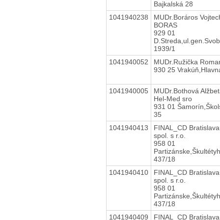
Bajkalská 28
1041940238
MUDr.Boráros Vojtec
BORAS
929 01
D.Streda,ul.gen.Svob
1939/1
1041940052
MUDr.Ružička Roma
930 25 Vrakúň,Hlavná
1041940005
MUDr.Bothová Alžbet
Hel-Med sro
931 01 Šamorín,Škol
35
1041940413
FINAL_CD Bratislava
spol. s r.o.
958 01
Partizánske,Škultéty
437/18
1041940410
FINAL_CD Bratislava
spol. s r.o.
958 01
Partizánske,Škultéty
437/18
1041940409
FINAL_CD Bratislava