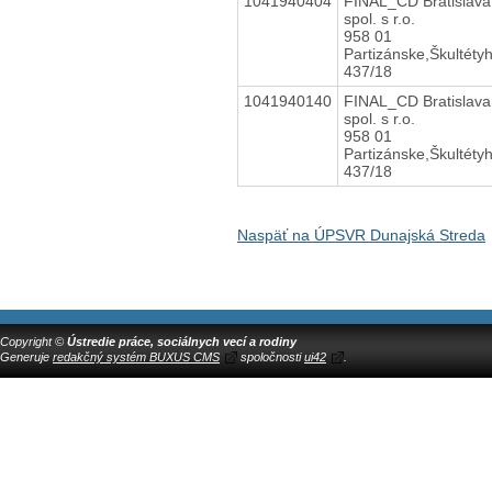
1041940404
FINAL_CD Bratislava
spol. s r.o.
958 01
Partizánske,Škultéty
437/18
1041940140
FINAL_CD Bratislava
spol. s r.o.
958 01
Partizánske,Škultéty
437/18
Naspäť na ÚPSVR Dunajská Streda
Copyright ©
Ústredie práce, sociálnych vecí a rodiny
Generuje
redakčný systém BUXUS CMS
spoločnosti
ui42
.