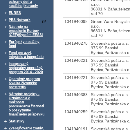
ochrany detí a
s.r.o.
sociálnej kurately
96801 N.Baňa,železn
EURES
rad 70
PES Network
1041940098
Green Ware Recyclin
s.r.o.
Nástroje na
96801 N.Baňa,železn
prepojenie Európy
(CEF)/Systém EESSI
rad 70
Európsky sociálny
1041940278
Slovenská pošta a.s.
fond
975 99 Banská
Bytrica,Partizánska c
Fond pre azyl,
migráciu a integráciu
1041940221
Slovenská pošta a.s.
Integrovaný
975 99 Banská
regionálny operačný
Bytrica,Partizánska c
program 2014 - 2020
1041940221
Slovenská pošta a.s.
Operačný program
975 99 Banská
Kvalita životného
Bytrica,Partizánska c
prostredia
Národné projekty -
1041940383
Slovenská pošta a.s.
Oznámenia o
975 99 Banská
možnosti
Bytrica,Partizánska c
predkladania žiadostí
o poskytnutie
1041940259
Slovenská pošta a.s.
finančného príspevku
975 99 Banská
Bytrica,Partizánska c
Štatistiky
Zverejňovanie zmlúv,
1041940191
Slovenská pošta a.s.