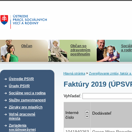
Občan
Občan so
Sociál
zdravotným
a rodi
postihnutím
>
Hlavná stránka
Zverejňovanie zmlúv, faktúr 
Ústredie PSVR
Faktúry 2019 (ÚPSV
Úrady PSVR
Sociálne veci a rodina
Vyhľadať:
Služby zamestnanosti
Záruky pre mladých
Interné
Dodávateľ
Voľné pracovné
číslo
miesta
Zariadenia
sociálnoprávnej
1041940263
Green Ware Recyclin