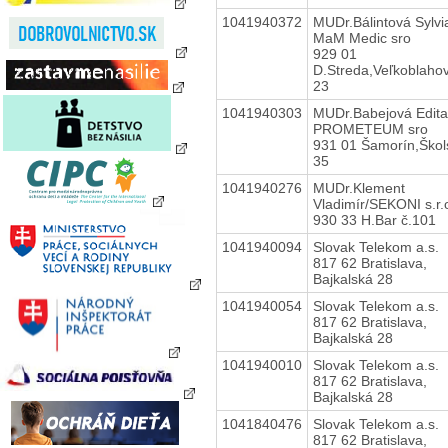
1041940372
MUDr.Bálintová Sylvi
MaM Medic sro
929 01
D.Streda,Veľkoblaho
23
1041940303
MUDr.Babejová Edita
PROMETEUM sro
931 01 Šamorín,Škol
35
1041940276
MUDr.Klement
Vladimír/SEKONI s.r.
930 33 H.Bar č.101
1041940094
Slovak Telekom a.s.
817 62 Bratislava,
Bajkalská 28
1041940054
Slovak Telekom a.s.
817 62 Bratislava,
Bajkalská 28
1041940010
Slovak Telekom a.s.
817 62 Bratislava,
Bajkalská 28
1041840476
Slovak Telekom a.s.
817 62 Bratislava,