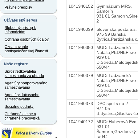
jazyku a iných jazykoch
1041940152
Gymnázium MRŠ,
Právne predpisy
Šamorín
931 01 Šamorín,Sln
Užívateľský servis
2
Slobodný prístup k
1041940099
Slovenská pošta a.s.
informáciám
975 99 Banská
Bytrica,Partizánska c
Ochrana osobných údajov
Oznamovanie
1041940380
MUDr.Ladzianská
protispoločenskej činnosti
Natália,PEDNEF sro
929 01
D.Streda,Malotejeds
Naše registre
650/44
Sprostredkovatelia
1041940379
MUDr.Ladzianská
zamestnania za úhradu
Natália,PEDNEF sro
Agentúry podporovaného
929 01
zamestnávania
D.Streda,Malotejeds
650/44
Agentúry dočasného
zamestnávania
1041940373
DPC spol.s r.o. /
Sociálne podniky
974 05
B.Bystrica,Sládkovič
Chránené dielne a
chránené pracoviská
1041940172
MUDr.Huberová Eva
931 01
Šamorín,Gazdosvký
rad44