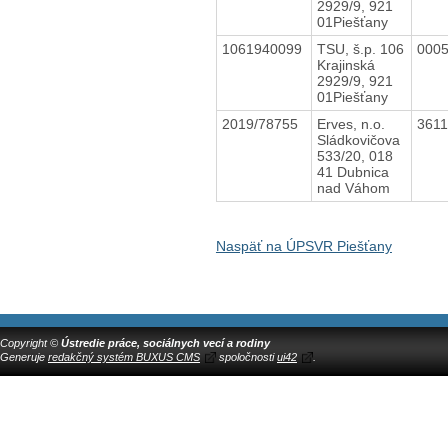
2929/9, 921
01Piešťany
1061940099
TSU, š.p. 106
000
Krajinská
2929/9, 921
01Piešťany
2019/78755
Erves, n.o.
361
Sládkovičova
533/20, 018
41 Dubnica
nad Váhom
Naspäť na ÚPSVR Piešťany
Copyright ©
Ústredie práce, sociálnych vecí a rodiny
Generuje
redakčný systém BUXUS CMS
spoločnosti
ui42
.