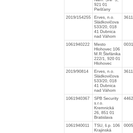
921 01
Piešťany
2019/154255
Erves, n.o.
361
Sládkovičova
533/20, 018
41 Dubnica
nad Váhom
1061940222
Mesto
003
Hlohovec 106
M.R.Štefánika
222/1, 920 01
Hlohovec
2019/90814
Erves, n.o.
361
Sládkovičova
533/20, 018
41 Dubnica
nad Váhom
1061940367
SPB Security
446
s.r.o.
Kremnická
26, 851 01
Bratislava
1061940011
TSU, š.p. 106
000
Krajinská