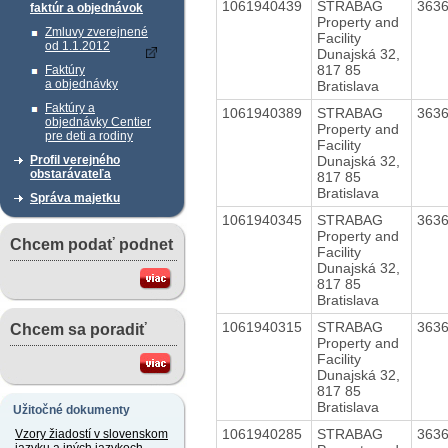
1061940439
STRABAG
363
faktúr a objednávok
Property and
Zmluvy zverejnené
Facility
od 1.1.2012
Dunajská 32,
817 85
Faktúry
a objednávky
Bratislava
Faktúry a
1061940389
STRABAG
363
objednávky Centier
Property and
pre deti a rodiny
Facility
Dunajská 32,
Profil verejného
obstarávateľa
817 85
Bratislava
Správa majetku
1061940345
STRABAG
363
Property and
Chcem podať podnet
Facility
Dunajská 32,
817 85
Bratislava
1061940315
STRABAG
363
Chcem sa poradiť
Property and
Facility
Dunajská 32,
817 85
Bratislava
Užitočné dokumenty
1061940285
STRABAG
363
Vzory žiadostí v slovenskom