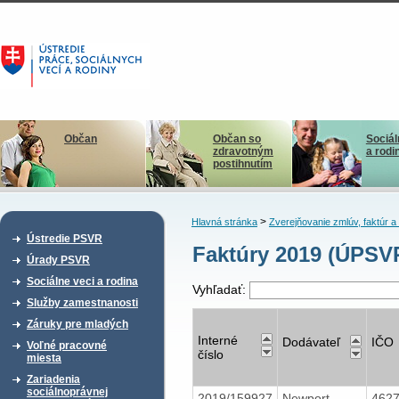
Občan
Občan so
Sociál
zdravotným
a rodi
postihnutím
>
Hlavná stránka
Zverejňovanie zmlúv, faktúr 
Ústredie PSVR
Faktúry 2019 (ÚPSV
Úrady PSVR
Sociálne veci a rodina
Vyhľadať:
Služby zamestnanosti
Záruky pre mladých
Interné
Dodávateľ
IČO
Voľné pracovné
číslo
miesta
Zariadenia
sociálnoprávnej
2019/159927
Newport
462