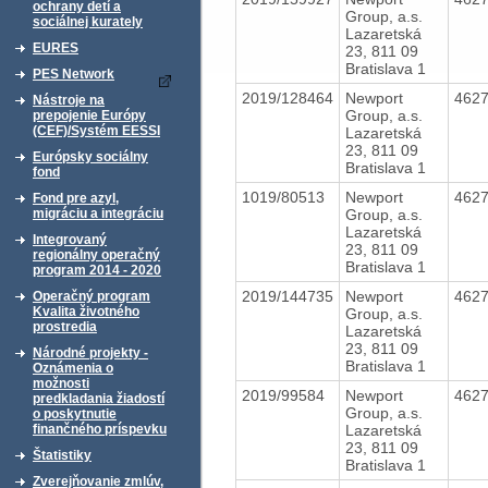
ochrany detí a
Group, a.s.
sociálnej kurately
Lazaretská
EURES
23, 811 09
Bratislava 1
PES Network
2019/128464
Newport
462
Nástroje na
Group, a.s.
prepojenie Európy
(CEF)/Systém EESSI
Lazaretská
23, 811 09
Európsky sociálny
Bratislava 1
fond
1019/80513
Newport
462
Fond pre azyl,
Group, a.s.
migráciu a integráciu
Lazaretská
Integrovaný
23, 811 09
regionálny operačný
Bratislava 1
program 2014 - 2020
2019/144735
Newport
462
Operačný program
Kvalita životného
Group, a.s.
prostredia
Lazaretská
23, 811 09
Národné projekty -
Bratislava 1
Oznámenia o
možnosti
2019/99584
Newport
462
predkladania žiadostí
Group, a.s.
o poskytnutie
Lazaretská
finančného príspevku
23, 811 09
Štatistiky
Bratislava 1
Zverejňovanie zmlúv,