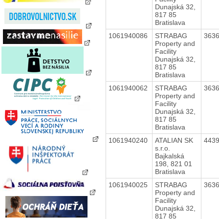
Dunajská 32,
817 85
Bratislava
1061940086
STRABAG
363
Property and
Facility
Dunajská 32,
817 85
Bratislava
1061940062
STRABAG
363
Property and
Facility
Dunajská 32,
817 85
Bratislava
1061940240
ATALIAN SK
443
s.r.o.
Bajkalská
198, 821 01
Bratislava
1061940025
STRABAG
363
Property and
Facility
Dunajská 32,
817 85