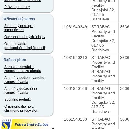
jazyku a iných jazykoch
Property and
Facility
Právne predpisy
Dunajská 32,
817 85
Bratislava
Užívateľský servis
Slobodný prístup k
1061940249
STRABAG
363
informáciám
Property and
Facility
Ochrana osobných údajov
Dunajská 32,
Oznamovanie
817 85
protispoločenskej činnosti
Bratislava
1061940210
STRABAG
363
Naše registre
Property and
Facility
Sprostredkovatelia
zamestnania za úhradu
STRABAG
Property and
Agentúry podporovaného
Facility
zamestnávania
1061940168
STRABAG
363
Agentúry dočasného
Property and
zamestnávania
Facility
Sociálne podniky
Dunajská 32,
817 85
Chránené dielne a
chránené pracoviská
Bratislava
1061940138
STRABAG
363
Property and
Facility