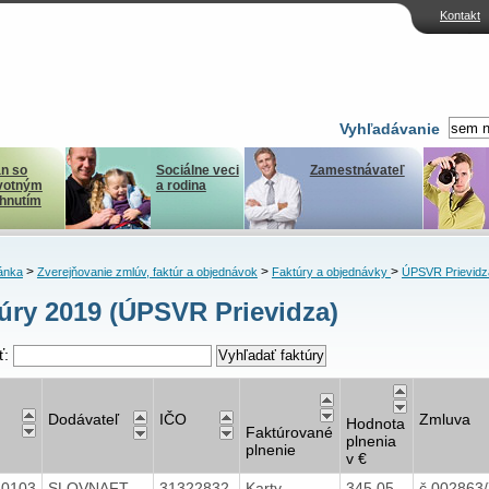
Kontakt
Vyhľadávanie
n so
Sociálne veci
Zamestnávateľ
votným
a rodina
ihnutím
>
>
>
ánka
Zverejňovanie zmlúv, faktúr a objednávok
Faktúry a objednávky
ÚPSVR Prievidz
úry 2019 (ÚPSVR Prievidza)
ť:
Dodávateľ
IČO
Zmluva
Hodnota
Faktúrované
plnenia
plnenie
v €
40103
SLOVNAFT,
31322832
Karty
345,05
č.002863