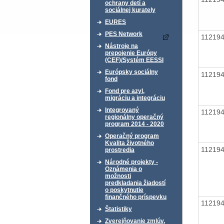
ochrany detí a
sociálnej kurately
EURES
PES Network
11219
Nástroje na
prepojenie Európy
(CEF)/Systém EESSI
Európsky sociálny
11219
fond
Fond pre azyl,
migráciu a integráciu
Integrovaný
11219
regionálny operačný
program 2014 - 2020
Operačný program
Kvalita životného
11219
prostredia
Národné projekty -
Oznámenia o
možnosti
predkladania žiadostí
o poskytnutie
finančného príspevku
11219
Štatistiky
Zverejňovanie zmlúv,