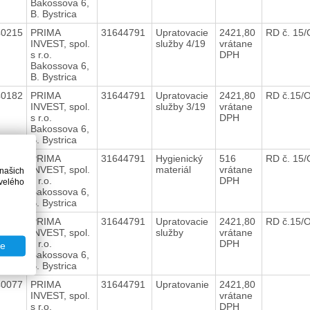
Bakossova 6,
B. Bystrica
40215
PRIMA
31644791
Upratovacie
2421,80
RD č. 15
INVEST, spol.
služby 4/19
vrátane
s r.o.
DPH
Bakossova 6,
B. Bystrica
40182
PRIMA
31644791
Upratovacie
2421,80
RD č.15/
INVEST, spol.
služby 3/19
vrátane
s r.o.
DPH
Bakossova 6,
B. Bystrica
40151
PRIMA
31644791
Hygienický
516
RD č. 15
INVEST, spol.
materiál
vrátane
 našich
s r.o.
DPH
velého
Bakossova 6,
B. Bystrica
40131
PRIMA
31644791
Upratovacie
2421,80
RD č.15/
INVEST, spol.
služby
vrátane
s r.o.
DPH
te
Bakossova 6,
B. Bystrica
40077
PRIMA
31644791
Upratovanie
2421,80
INVEST, spol.
vrátane
s r.o.
DPH