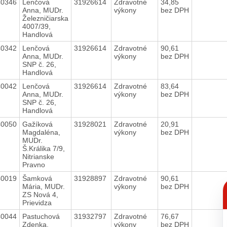
40346
Lenčová
31926614
Zdravotné
34,85
Anna, MUDr.
výkony
bez DPH
Železničiarska
4007/39,
Handlová
40342
Lenčová
31926614
Zdravotné
90,61
Anna, MUDr.
výkony
bez DPH
SNP č. 26,
Handlová
40042
Lenčová
31926614
Zdravotné
83,64
Anna, MUDr.
výkony
bez DPH
SNP č. 26,
Handlová
40050
Gažíková
31928021
Zdravotné
20,91
Magdaléna,
výkony
bez DPH
MUDr.
Š.Králika 7/9,
Nitrianske
Pravno
40019
Šamková
31928897
Zdravotné
90,61
C
Mária, MUDr.
výkony
bez DPH
p
ZS Nová 4,
Prievidza
40044
Pastuchová
31932797
Zdravotné
76,67
Zdenka,
výkony
bez DPH