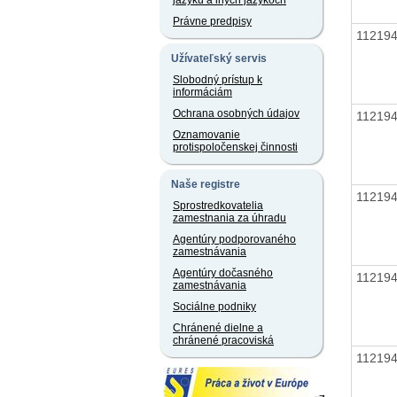
jazyku a iných jazykoch
Právne predpisy
11219
Užívateľský servis
Slobodný prístup k
informáciám
Ochrana osobných údajov
11219
Oznamovanie
protispoločenskej činnosti
Naše registre
11219
Sprostredkovatelia
zamestnania za úhradu
Agentúry podporovaného
zamestnávania
Agentúry dočasného
11219
zamestnávania
Sociálne podniky
Chránené dielne a
chránené pracoviská
11219