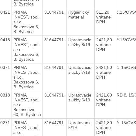
B. Bystrica
40421
PRIMA
31644791
Hygienický
511,20
č.15/OVS
INVEST, spol.
materiál
vrátane
s r.o.
DPH
Bakossova 6,
B. Bystrica
40418
PRIMA
31644791
Upratovacie
2421,80
č.15/OVS
INVEST, spol.
služby 8/19
vrátane
s r.o.
DPH
Bakossova 6,
B. Bystrica
40371
PRIMA
31644791
Upratovacie
2421,80
č. 15/OV
INVEST, spol.
služby 7/19
vrátane
s r.o.
DPH
Bakossova 6,
B. Bystrica
40318
PRIMA
31644791
Upratovacie
2421,80
RD č. 15
INVEST, spol.
služby 6/19
vrátane
s r.o.
DPH
Bakossova
60, B. Bystrica
40271
PRIMA
31644791
Upratovanie
2421,80
č. 15/OV
INVEST, spol.
5/19
vrátane
s r.o.
DPH