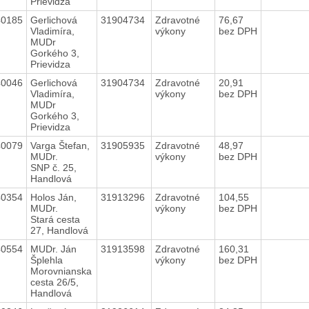
Prievidza
40185
Gerlichová
31904734
Zdravotné
76,67
Vladimíra,
výkony
bez DPH
MUDr
Gorkého 3,
Prievidza
40046
Gerlichová
31904734
Zdravotné
20,91
Vladimíra,
výkony
bez DPH
MUDr
Gorkého 3,
Prievidza
40079
Varga Štefan,
31905935
Zdravotné
48,97
MUDr.
výkony
bez DPH
SNP č. 25,
Handlová
40354
Holos Ján,
31913296
Zdravotné
104,55
MUDr.
výkony
bez DPH
Stará cesta
27, Handlová
40554
MUDr. Ján
31913598
Zdravotné
160,31
Šplehla
výkony
bez DPH
Morovnianska
cesta 26/5,
Handlová