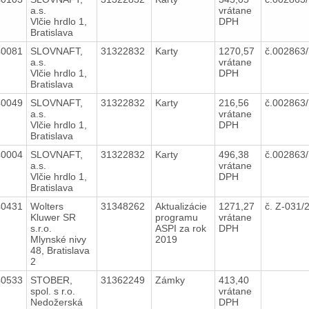
a.s.
vrátane
Vlčie hrdlo 1,
DPH
Bratislava
40081
SLOVNAFT,
31322832
Karty
1270,57
č.002863
a.s.
vrátane
Vlčie hrdlo 1,
DPH
Bratislava
40049
SLOVNAFT,
31322832
Karty
216,56
č.002863
a.s.
vrátane
Vlčie hrdlo 1,
DPH
Bratislava
40004
SLOVNAFT,
31322832
Karty
496,38
č.002863
a.s.
vrátane
Vlčie hrdlo 1,
DPH
Bratislava
40431
Wolters
31348262
Aktualizácie
1271,27
č. Z-031
Kluwer SR
programu
vrátane
s.r.o.
ASPI za rok
DPH
Mlynské nivy
2019
48, Bratislava
2
40533
STOBER,
31362249
Zámky
413,40
spol. s r.o.
vrátane
Nedožerská
DPH