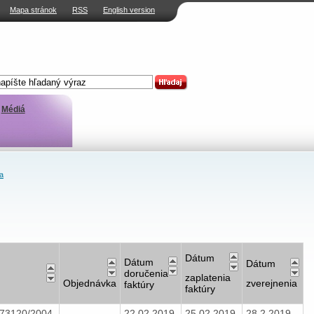
Mapa stránok
RSS
English version
Médiá
a
Dátum
Dátum
Dátum
doručenia
zaplatenia
Objednávka
zverejnenia
faktúry
faktúry
/73120/2004
22.02.2019
25.02.2019
28.2.2019