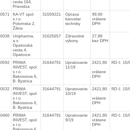
cesta 164,
Prievidza
40571
KA-VT spol.
31559221
Oprava
99,00
s.r.o.
kancelar.
vrátane
Polomska 2,
techniky
DPH
Žilina
40038
Unipharma,
31625657
Zdravotné
27,88
a.s.
výkony
bez DPH
Opatovská
cesta 4,
Opatovce
40592
PRIMA
31644791
Upratovanie
2421,80
RD č. 15
INVEST, spol.
11/19
s r.o.
vrátane
Bakossova 6,
DPH
B. Bystrica
40532
PRIMA
31644791
Upratovanie
2421,80
RD č. 15
INVEST, spol.
10/19
s r.o.
vrátane
Bakossova 6,
DPH
B. Bystrica
40460
PRIMA
31644791
Upratovanie
2421,80
RD č. 15
INVEST, spol.
9/19
vrátane
s r.o.
DPH
Bakossova 6,