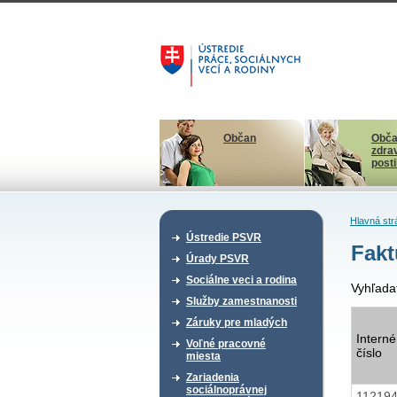
Občan
Obča
zdra
post
Hlavná str
Ústredie PSVR
Fakt
Úrady PSVR
Sociálne veci a rodina
Vyhľada
Služby zamestnanosti
Záruky pre mladých
Interné
Voľné pracovné
číslo
miesta
Zariadenia
sociálnoprávnej
11219