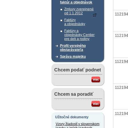
faktúr a objednávok
Zmluvy zverejnené
od 1.1.2012
11219
Faktúry
a objednávky
Faktúry a
objednávky Centier
11219
pre deti a rodiny
Profil verejného
obstarávateľa
Správa majetku
11219
Chcem podať podnet
11219
Chcem sa poradiť
11219
Užitočné dokumenty
Vzory žiadostí v slovenskom