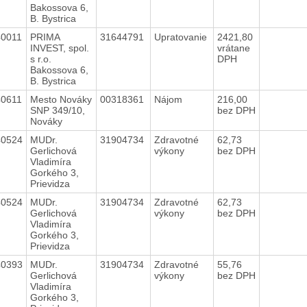
Bakossova 6,
B. Bystrica
40011
PRIMA
31644791
Upratovanie
2421,80
INVEST, spol.
vrátane
s r.o.
DPH
Bakossova 6,
B. Bystrica
40611
Mesto Nováky
00318361
Nájom
216,00
SNP 349/10,
bez DPH
Nováky
40524
MUDr.
31904734
Zdravotné
62,73
Gerlichová
výkony
bez DPH
Vladimíra
Gorkého 3,
Prievidza
40524
MUDr.
31904734
Zdravotné
62,73
Gerlichová
výkony
bez DPH
Vladimíra
Gorkého 3,
Prievidza
40393
MUDr.
31904734
Zdravotné
55,76
Gerlichová
výkony
bez DPH
Vladimíra
Gorkého 3,