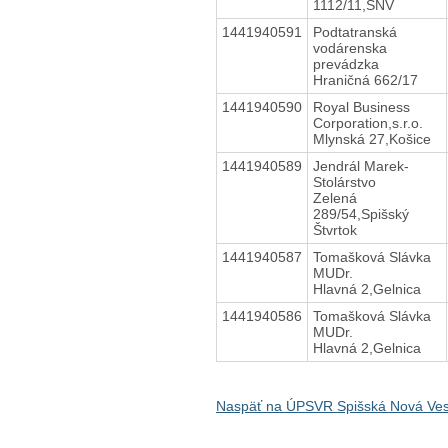
1112/11,SNV
1441940591
Podtatranská
vodárenska
prevádzka
Hraničná 662/17
1441940590
Royal Business
Corporation,s.r.o.
Mlynská 27,Košice
1441940589
Jendrál Marek-
Stolárstvo
Zelená
289/54,Spišský
Štvrtok
1441940587
Tomašková Slávka
MUDr.
Hlavná 2,Gelnica
1441940586
Tomašková Slávka
MUDr.
Hlavná 2,Gelnica
Naspäť na ÚPSVR Spišská Nová Ve