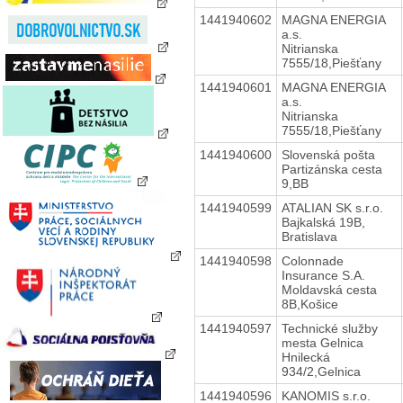
1441940602
MAGNA ENERGIA
a.s.
Nitrianska
7555/18,Piešťany
1441940601
MAGNA ENERGIA
a.s.
Nitrianska
7555/18,Piešťany
1441940600
Slovenská pošta
Partizánska cesta
9,BB
1441940599
ATALIAN SK s.r.o.
Bajkalská 19B,
Bratislava
1441940598
Colonnade
Insurance S.A.
Moldavská cesta
8B,Košice
1441940597
Technické služby
mesta Gelnica
Hnilecká
934/2,Gelnica
1441940596
KANOMIS s.r.o.