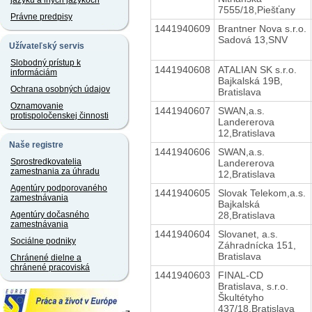
jazyku a iných jazykoch
7555/18,Piešťany
Právne predpisy
1441940609
Brantner Nova s.r.o.
Sadová 13,SNV
Užívateľský servis
Slobodný prístup k
1441940608
ATALIAN SK s.r.o.
informáciám
Bajkalská 19B,
Ochrana osobných údajov
Bratislava
Oznamovanie
1441940607
SWAN,a.s.
protispoločenskej činnosti
Landererova
12,Bratislava
Naše registre
1441940606
SWAN,a.s.
Sprostredkovatelia
Landererova
zamestnania za úhradu
12,Bratislava
Agentúry podporovaného
1441940605
Slovak Telekom,a.s.
zamestnávania
Bajkalská
28,Bratislava
Agentúry dočasného
zamestnávania
1441940604
Slovanet, a.s.
Sociálne podniky
Záhradnícka 151,
Bratislava
Chránené dielne a
chránené pracoviská
1441940603
FINAL-CD
Bratislava, s.r.o.
Škultétyho
437/18,Bratislava