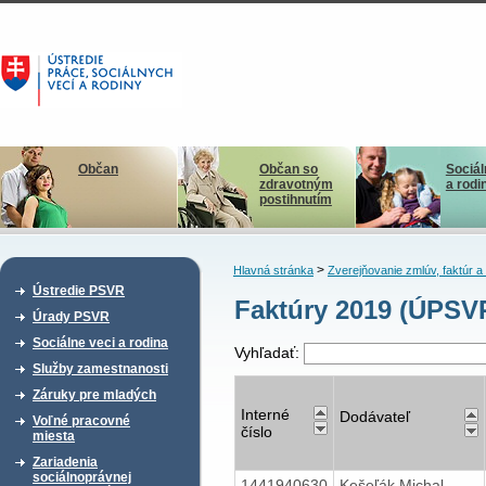
Občan
Občan so
Sociál
zdravotným
a rodi
postihnutím
>
Hlavná stránka
Zverejňovanie zmlúv, faktúr 
Ústredie PSVR
Faktúry 2019 (ÚPSV
Úrady PSVR
Sociálne veci a rodina
Vyhľadať:
Služby zamestnanosti
Záruky pre mladých
Interné
Dodávateľ
Voľné pracovné
číslo
miesta
Zariadenia
sociálnoprávnej
1441940630
Kešeľák Michal