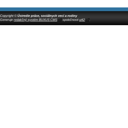
Copyright ©
Ústredie práce, sociálnych vecí a rodiny
Generuje
redakčný systém BUXUS CMS
spoločnosti
ui42
.