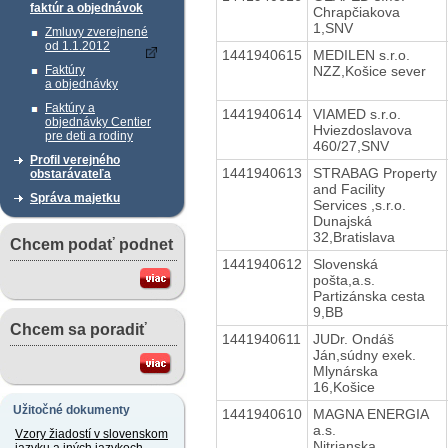
faktúr a objednávok
Chrapčiakova
1,SNV
Zmluvy zverejnené
od 1.1.2012
1441940615
MEDILEN s.r.o.
NZZ,Košice sever
Faktúry
a objednávky
Faktúry a
1441940614
VIAMED s.r.o.
objednávky Centier
Hviezdoslavova
pre deti a rodiny
460/27,SNV
Profil verejného
1441940613
STRABAG Property
obstarávateľa
and Facility
Správa majetku
Services ,s.r.o.
Dunajská
32,Bratislava
Chcem podať podnet
1441940612
Slovenská
pošta,a.s.
Partizánska cesta
9,BB
Chcem sa poradiť
1441940611
JUDr. Ondáš
Ján,súdny exek.
Mlynárska
16,Košice
Užitočné dokumenty
1441940610
MAGNA ENERGIA
a.s.
Vzory žiadostí v slovenskom
Nitrianska