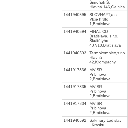
Šimoňák Š.
Hlavná 146,Gelnica
1441940595
SLOVNAFT,a.s.
Vlčie hrdlo
1,Bratislava
1441940594
FINAL-CD
Bratislava, s.r.o.
Škultétyho
437/18,Bratislava
1441940593
Termokomplex,s.r.o.
Hlavná
42,Krompachy
1441917336
MV SR
Pribinova
2,Bratislava
1441917335
MV SR
Pribinova
2,Bratislava
1441917334
MV SR
Pribinova
2,Bratislava
1441940592
Sakmary Ladislav
I.Krasku