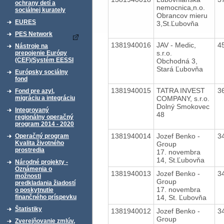
ochrany detí a
nemocnica,n.o.
sociálnej kurately
Obrancov mieru
EURES
3,St.Ľubovňa
PES Network
1381940016
JAV - Medic,
4
Nástroje na
s.r.o.
prepojenie Európy
(CEF)/Systém EESSI
Obchodná 3,
Stará Ľubovňa
Európsky sociálny
fond
1381940015
TATRA INVEST
3
Fond pre azyl,
COMPANY, s.r.o.
migráciu a integráciu
Dolný Smokovec
Integrovaný
48
regionálny operačný
program 2014 - 2020
1381940014
Jozef Benko -
3
Operačný program
Kvalita životného
Group
prostredia
17. novembra
14, St.Ľubovňa
Národné projekty -
Oznámenia o
1381940013
Jozef Benko -
3
možnosti
Group
predkladania žiadostí
17. novembra
o poskytnutie
14, St. Ľubovňa
finančného príspevku
Štatistiky
1381940012
Jozef Benko -
3
Group
Zverejňovanie zmlúv,