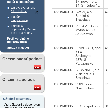
17. novembra
faktúr a objednávok
14, St. Ľubovňa
Zmluvy zverejnené
od 1.1.2012
1381940010
SWAN, a.s.
4
Borská 6,
Faktúry
Bratislava
a objednávky
1381940009
POLAMED s.r.o.
4
Faktúry a
objednávky Centier
Mýtna 48/630,
pre deti a rodiny
St.Ľubovňa
Profil verejného
obstarávateľa
1381940008
FINAL - CD, spol.
4
Správa majetku
s r.o.
Škultétyho
Chcem podať podnet
437/18,
Partizánske
1381940007
SLOVNAFT, a.s.
3
Vlčie hrdlo 1,
Bratislava
Chcem sa poradiť
1381940006
VBPP, s.r.o.
4
Nová Ľubovňa
Užitočné dokumenty
Vzory žiadostí v slovenskom
1381940005
EKOS, spol. s r.o.
3