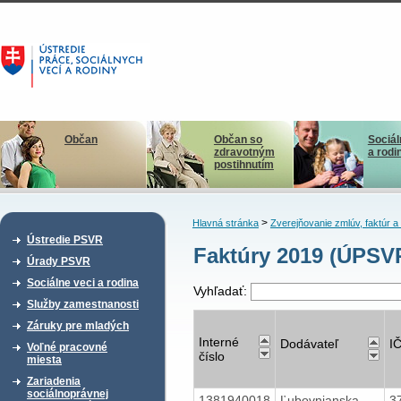
Občan
Občan so
Sociál
zdravotným
a rodi
postihnutím
>
Hlavná stránka
Zverejňovanie zmlúv, faktúr 
Ústredie PSVR
Faktúry 2019 (ÚPSV
Úrady PSVR
Sociálne veci a rodina
Vyhľadať:
Služby zamestnanosti
Záruky pre mladých
Interné
Dodávateľ
I
Voľné pracovné
číslo
miesta
Zariadenia
sociálnoprávnej
1381940018
Ľubovnianska
3