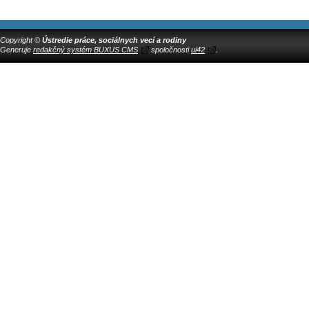
Copyright ©
Ústredie práce, sociálnych vecí a rodiny
Generuje
redakčný systém BUXUS CMS
spoločnosti
ui42
.