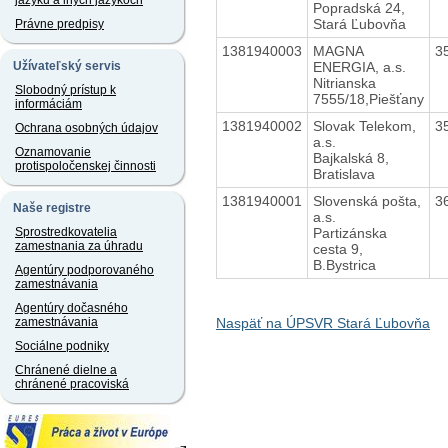
jazyku a iných jazykoch
Popradská 24,
Stará Ľubovňa
Právne predpisy
1381940003
MAGNA
3
ENERGIA, a.s.
Užívateľský servis
Nitrianska
Slobodný prístup k
7555/18,Piešťany
informáciám
1381940002
Slovak Telekom,
3
Ochrana osobných údajov
a.s.
Oznamovanie
Bajkalská 8,
protispoločenskej činnosti
Bratislava
1381940001
Slovenská pošta,
3
Naše registre
a.s.
Partizánska
Sprostredkovatelia
zamestnania za úhradu
cesta 9,
B.Bystrica
Agentúry podporovaného
zamestnávania
Agentúry dočasného
Naspäť na ÚPSVR Stará Ľubovňa
zamestnávania
Sociálne podniky
Chránené dielne a
chránené pracoviská