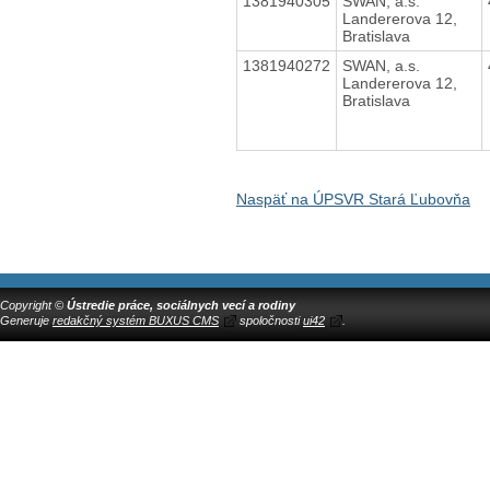
1381940305
SWAN, a.s.
Landererova 12,
Bratislava
1381940272
SWAN, a.s.
Landererova 12,
Bratislava
Naspäť na ÚPSVR Stará Ľubovňa
Copyright ©
Ústredie práce, sociálnych vecí a rodiny
Generuje
redakčný systém BUXUS CMS
spoločnosti
ui42
.