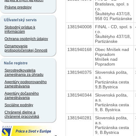
jazyku a iných jazykoch
Bratislava, spol. s
Právne predpisy
r.o.
Škultétyho 437/18,
958 01 Partizánske
Užívateľský servis
1381940008
FINAL - CD, spol. s
Slobodný prístup k
r.o.
informáciám
Škultétyho 437/18,
Ochrana osobných údajov
Partizánske
Oznamovanie
1381940168
Obec Mníšek nad
protispoločenskej činnosti
Popradom
Mníšek nad
Naše registre
Popradom
Sprostredkovatelia
1381940375
Slovenská pošta,
zamestnania za úhradu
a.s.
Partizánska cesta
Agentúry podporovaného
zamestnávania
9,B.Bystrica
Agentúry dočasného
1381940344
Slovenská pošta,
zamestnávania
a.s.
Partizánska cesta
Sociálne podniky
9, B. Bystrica
Chránené dielne a
chránené pracoviská
1381940281
Slovenská pošta,
a.s.
Partizánska cesta
9, B.Bystrica