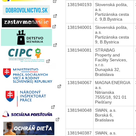
1381940193
Slovenská pošta,
a.s.
Partizánska cesta
č. 9,B.Bystrica
1381940001
Slovenská pošta,
a.s.
Partizánska cesta
9, B.Bystrica
1381940081
STRABAG
Property and
Facility Services,
s.r.o.
Dunajská 32,
Bratislava
1381940067
MAGNA ENERGIA
a.s.
Nitrianska
7555/18, 921 01
Piešťany
1381940048
SWAN, a.s.
Borská 6,
Bratislava
1381940387
SWAN, a.s.