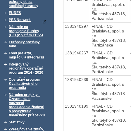
ochrany detí a
Bratislava , spol. s
sociálnej kurately
r.o.
EURES
Škultétyho 437/18,
Partizánske
PES Network
1381940297
FINAL - CD
Nástroje na
Bratislava, spol. s
prepojenie Európy
(CEF)/Systém EESSI
r.o.
Škultétyho 437/18,
Európsky sociálny
Partizánske
fond
1381940267
FINAL - CD
Fond pre azyl,
Bratislava, spol. s
migráciu a integráciu
r.o.
Integrovaný
Škultétyho 437/18,
regionálny operačný
Partizánske
program 2014 - 2020
1381940239
FINAL - CD
Operačný program
Kvalita životného
Bratislava, spol. s
prostredia
r.o.
Škultétyho 437/18
Národné projekty -
Patizánske
Oznámenia o
možnosti
1381940199
FINAL - CD
predkladania žiadostí
Bratislava, spol. s
o poskytnutie
r.o.
finančného príspevku
Škultétyho 437/18,
Štatistiky
Partizánske
Zverejňovanie zmlúv,