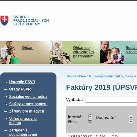
Občan
Občan so
Sociál
zdravotným
a rodi
postihnutím
>
Hlavná stránka
Zverejňovanie zmlúv, faktúr 
Ústredie PSVR
Faktúry 2019 (ÚPSV
Úrady PSVR
Sociálne veci a rodina
Vyhľadať:
Služby zamestnanosti
Záruky pre mladých
Interné
Dodávateľ
Voľné pracovné
číslo
miesta
Zariadenia
sociálnoprávnej
1381940350
FINAL - CD