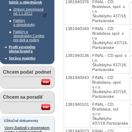
1381940376
FINAL - CD
faktúr a objednávok
Bratislava, spol. s
Zmluvy zverejnené
r.o.
od 1.1.2012
Škultétyho 437/18,
Partizánske
Faktúry
a objednávky
1381940169
FINAL - CD
Faktúry a
Bratislava spol. s
objednávky Centier
r.o.
pre deti a rodiny
Škultétyhoí 437/16,
Partizánske
Profil verejného
obstarávateľa
1381940136
FINAL - CD spol. s
Správa majetku
r.o.
Škultétyho 437/18,
Partizánske
Chcem podať podnet
1381940043
FINAL - CD
Bratislava, spol.
s.r.o.
Škultétyho 437/18,
Partizánske
Chcem sa poradiť
1381940101
FINAL - CD
Bratislava, sol.
s.r.o.
Škultétyho
Užitočné dokumenty
437/18,Partizánske
Vzory žiadostí v slovenskom
1381940073
FINAL - CD