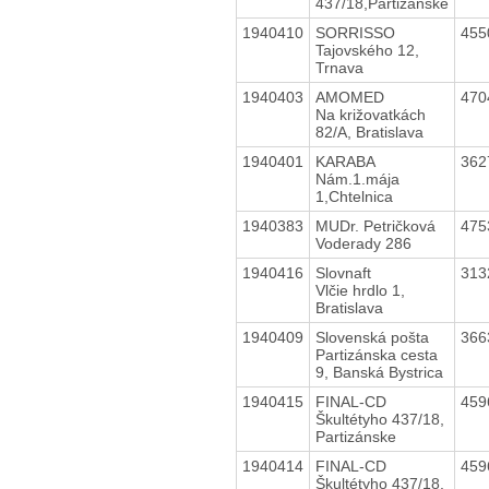
437/18,Partizánske
1940410
SORRISSO
455
Tajovského 12,
Trnava
1940403
AMOMED
470
Na križovatkách
82/A, Bratislava
1940401
KARABA
362
Nám.1.mája
1,Chtelnica
1940383
MUDr. Petričková
475
Voderady 286
1940416
Slovnaft
313
Vlčie hrdlo 1,
Bratislava
1940409
Slovenská pošta
366
Partizánska cesta
9, Banská Bystrica
1940415
FINAL-CD
459
Škultétyho 437/18,
Partizánske
1940414
FINAL-CD
459
Škultétyho 437/18,