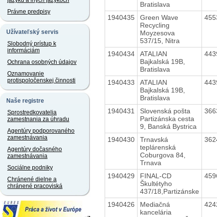
jazyku a iných jazykoch
Bratislava
Právne predpisy
1940435
Green Wave
455
Recycling
Užívateľský servis
Moyzesova
537/15, Nitra
Slobodný prístup k
informáciám
1940434
ATALIAN
443
Bajkalská 19B,
Ochrana osobných údajov
Bratislava
Oznamovanie
protispoločenskej činnosti
1940433
ATALIAN
443
Bajkalská 19B,
Bratislava
Naše registre
1940431
Slovenská pošta
366
Sprostredkovatelia
Partizánska cesta
zamestnania za úhradu
9, Banská Bystrica
Agentúry podporovaného
zamestnávania
1940430
Trnavská
362
teplárenská
Agentúry dočasného
Coburgova 84,
zamestnávania
Trnava
Sociálne podniky
1940429
FINAL-CD
459
Chránené dielne a
Škultétyho
chránené pracoviská
437/18,Partizánske
1940426
Mediačná
424
kancelária