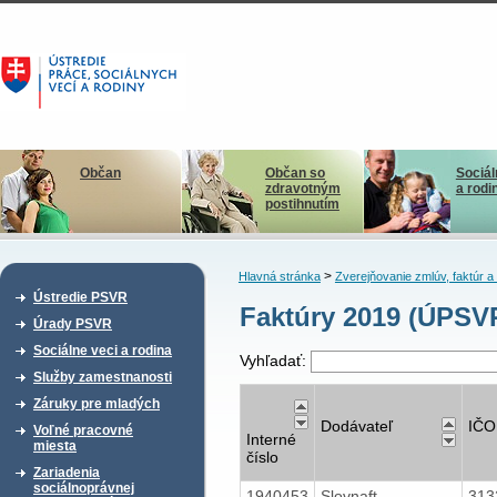
Občan
Občan so
Sociál
zdravotným
a rodi
postihnutím
>
Hlavná stránka
Zverejňovanie zmlúv, faktúr 
Ústredie PSVR
Faktúry 2019 (ÚPSV
Úrady PSVR
Sociálne veci a rodina
Vyhľadať:
Služby zamestnanosti
Záruky pre mladých
Dodávateľ
IČO
Voľné pracovné
Interné
miesta
číslo
Zariadenia
sociálnoprávnej
1940453
Slovnaft
313