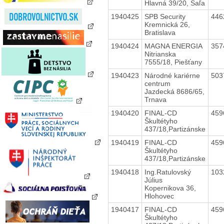
Hlavná 39/20, Šaľa
1940425
SPB Security
446
Kremnická 26,
Bratislava
1940424
MAGNA ENERGIA
357
Nitrianska
7555/18, Piešťany
1940423
Národné kariérne
503
centrum
Jazdecká 8686/65,
Trnava
1940420
FINAL-CD
459
Škultétyho
437/18,Partizánske
1940419
FINAL-CD
459
Škultétyho
437/18,Partizánske
1940418
Ing.Ratulovský
103
Július
Kopernikova 36,
Hlohovec
1940417
FINAL-CD
459
Škultétyho