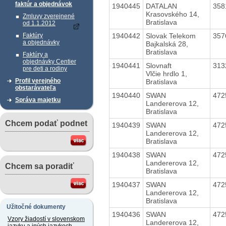
faktúr a objednávok
1940445
DATALAN
358
Krasovského 14,
Zmluvy zverejnené
Bratislava
od 1.1.2012
1940442
Slovak Telekom
357
Faktúry
a objednávky
Bajkalská 28,
Bratislava
Faktúry a
objednávky Centier
1940441
Slovnaft
313
pre deti a rodiny
Vlčie hrdlo 1,
Profil verejného
Bratislava
obstarávateľa
1940440
SWAN
472
Správa majetku
Landererova 12,
Bratislava
Chcem podať podnet
1940439
SWAN
472
Landererova 12,
Bratislava
1940438
SWAN
472
Landererova 12,
Chcem sa poradiť
Bratislava
1940437
SWAN
472
Landererova 12,
Bratislava
Užitočné dokumenty
1940436
SWAN
472
Vzory žiadostí v slovenskom
Landererova 12,