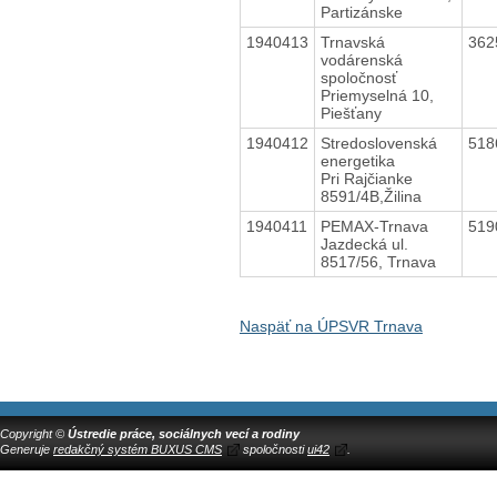
Partizánske
1940413
Trnavská
362
vodárenská
spoločnosť
Priemyselná 10,
Piešťany
1940412
Stredoslovenská
518
energetika
Pri Rajčianke
8591/4B,Žilina
1940411
PEMAX-Trnava
519
Jazdecká ul.
8517/56, Trnava
Naspäť na ÚPSVR Trnava
Copyright ©
Ústredie práce, sociálnych vecí a rodiny
Generuje
redakčný systém BUXUS CMS
spoločnosti
ui42
.