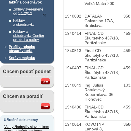
faktúr a objednávok
Veľká Mača 200
Zmluvy zverejnené
od 1.1.2012
1940092
DATALAN
358
Galvaniho 17/A,
Faktúry
a objednávky
Bratislava
Faktúry a
1940414
FINAL-CD
459
objednávky Centier
Škultétyho 437/18,
pre deti a rodiny
Partizánske
Profil verejného
1840513
Final-CD
459
obstarávateľa
Škultétyho 437/18,
Správa majetku
Partizánske
1940407
FINAL-CD
459
Chcem podať podnet
Škultétyho 437/18,
Partizánske
1940049
Ing. Július
103
Ratulovský
Kopernikova 36,
Chcem sa poradiť
Hlohovec
1940406
FINAL-CD
459
Škultétyho 437/18,
Partizánske
Užitočné dokumenty
1940014
KOVOTYP
358
Vzory žiadostí v slovenskom
Ľanová 8,