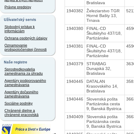
jazyku a iných jazykoch
Bratislava
Právne predpisy
1940382
Železiarstvo TGR
521
Horné Bašty 13,
Užívateľský servis
Trnava
Slobodný prístup k
1940380
FINAL-CD
459
informáciám
Škultétyho 437/18,
Partizánske
Ochrana osobných údajov
Oznamovanie
1940381
FINAL-CD
459
protispoločenskej činnosti
Škultétyho 437/18,
Partizánske
Naše registre
1940379
STRABAG
363
Dunajská 32,
Sprostredkovatelia
Bratislava
zamestnania za úhradu
Agentúry podporovaného
1940445
DATALAN
358
zamestnávania
Krasovského 14,
Bratislava
Agentúry dočasného
zamestnávania
1940446
Slovenská pošta
366
Partizánska cesta
Sociálne podniky
9, Banská Bystrica
Chránené dielne a
chránené pracoviská
1940409
Slovenská pošta
366
Partizánska cesta
9, Banská Bystrica