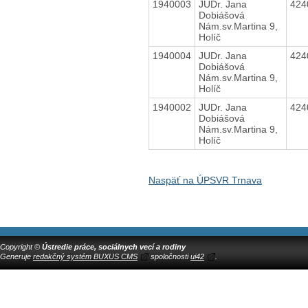
1940003
JUDr. Jana
424
Dobiášová
Nám.sv.Martina 9,
Holíč
1940004
JUDr. Jana
424
Dobiášová
Nám.sv.Martina 9,
Holíč
1940002
JUDr. Jana
424
Dobiášová
Nám.sv.Martina 9,
Holíč
Naspäť na ÚPSVR Trnava
Copyright ©
Ústredie práce, sociálnych vecí a rodiny
Generuje
redakčný systém BUXUS CMS
spoločnosti
ui42
.