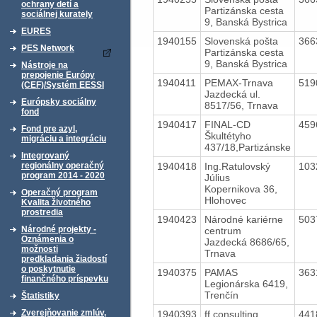
ochrany detí a
Partizánska cesta
sociálnej kurately
9, Banská Bystrica
EURES
1940155
Slovenská pošta
366
PES Network
Partizánska cesta
9, Banská Bystrica
Nástroje na
prepojenie Európy
1940411
PEMAX-Trnava
519
(CEF)/Systém EESSI
Jazdecká ul.
Európsky sociálny
8517/56, Trnava
fond
1940417
FINAL-CD
459
Fond pre azyl,
Škultétyho
migráciu a integráciu
437/18,Partizánske
Integrovaný
1940418
Ing.Ratulovský
103
regionálny operačný
program 2014 - 2020
Július
Kopernikova 36,
Operačný program
Hlohovec
Kvalita životného
prostredia
1940423
Národné kariérne
503
Národné projekty -
centrum
Oznámenia o
Jazdecká 8686/65,
možnosti
Trnava
predkladania žiadostí
o poskytnutie
1940375
PAMAS
363
finančného príspevku
Legionárska 6419,
Trenčín
Štatistiky
Zverejňovanie zmlúv,
1940393
ff consulting
441