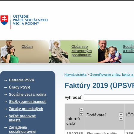
Občan
Občan so
Sociál
zdravotným
a rodi
postihnutím
>
Hlavná stránka
Zverejňovanie zmlúv, faktúr 
Ústredie PSVR
Faktúry 2019 (ÚPSV
Úrady PSVR
Sociálne veci a rodina
Vyhľadať:
Služby zamestnanosti
Záruky pre mladých
Dodávateľ
IČO
Voľné pracovné
Interné
miesta
číslo
Zariadenia
sociálnoprávnej
1940255
Slovenská pošta
366