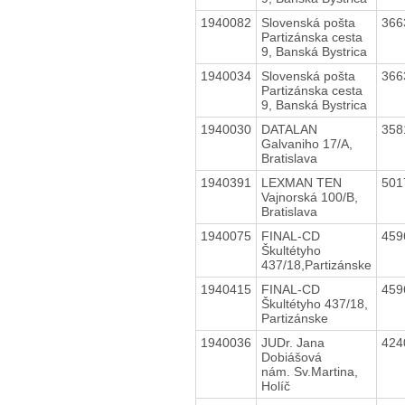
1940082
Slovenská pošta
366
Partizánska cesta
9, Banská Bystrica
1940034
Slovenská pošta
366
Partizánska cesta
9, Banská Bystrica
1940030
DATALAN
358
Galvaniho 17/A,
Bratislava
1940391
LEXMAN TEN
501
Vajnorská 100/B,
Bratislava
1940075
FINAL-CD
459
Škultétyho
437/18,Partizánske
1940415
FINAL-CD
459
Škultétyho 437/18,
Partizánske
1940036
JUDr. Jana
424
Dobiášová
nám. Sv.Martina,
Holíč