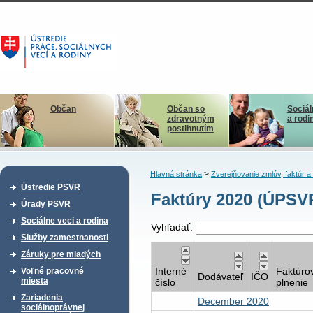
Občan
Občan so
Sociál
zdravotným
a rodi
postihnutím
>
Hlavná stránka
Zverejňovanie zmlúv, faktúr 
Ústredie PSVR
Faktúry 2020 (ÚPSV
Úrady PSVR
Sociálne veci a rodina
Vyhľadať:
Služby zamestnanosti
Záruky pre mladých
Interné
Faktúro
Voľné pracovné
Dodávateľ
IČO
miesta
číslo
plnenie
Zariadenia
December 2020
sociálnoprávnej