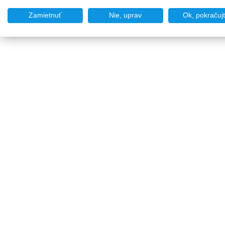
Zamietnuť
Nie, uprav
Ok, pokračuj