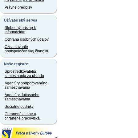
jazyku a iných jazykoch
Právne predpisy
Užívateľský servis
Slobodný prístup k
informáciám
Ochrana osobných údajov
Oznamovanie
protispoločenskej činnosti
Naše registre
Sprostredkovatelia
zamestnania za úhradu
Agentúry podporovaného
zamestnávania
Agentúry dočasného
zamestnávania
Sociálne podniky
Chránené dielne a
chránené pracoviská