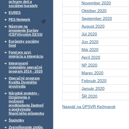
ochrany detí a
November 2020
sociálnej kurately
Október 2020
EURES
September 2020
PES Network
August 2020
Nástroje na
prepojenie Európy
Júl 2020
(CEF)/Systém EESSI
Jún 2020
Európsky sociálny
fond
Máj 2020
Fond pre azyl,
migráciu a integráciu
Apríl 2020
Integrovaný
NP 2020
regionálny operačný
program 2014 - 2020
Marec 2020
Operačný program
Február 2020
Kvalita životného
prostredia
Január 2020
Národné projekty -
ŠR 2020
Oznámenia o
možnosti
predkladania žiadostí
Naspäť na ÚPSVR Kežmarok
o poskytnutie
finančného príspevku
Štatistiky
Zverejňovanie zmlúv,