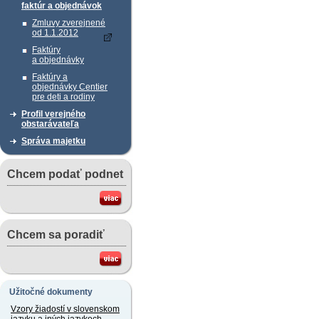
faktúr a objednávok
Zmluvy zverejnené
od 1.1.2012
Faktúry
a objednávky
Faktúry a
objednávky Centier
pre deti a rodiny
Profil verejného
obstarávateľa
Správa majetku
Chcem podať podnet
Chcem sa poradiť
Užitočné dokumenty
Vzory žiadostí v slovenskom