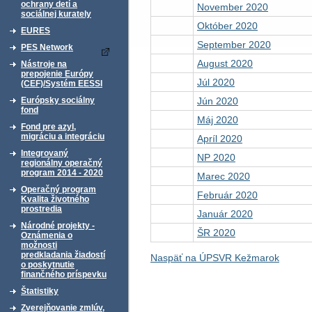
ochrany detí a
November 2020
sociálnej kurately
Október 2020
EURES
September 2020
PES Network
August 2020
Nástroje na
prepojenie Európy
Júl 2020
(CEF)/Systém EESSI
Jún 2020
Európsky sociálny
fond
Máj 2020
Fond pre azyl,
migráciu a integráciu
Apríl 2020
Integrovaný
NP 2020
regionálny operačný
program 2014 - 2020
Marec 2020
Operačný program
Február 2020
Kvalita životného
prostredia
Január 2020
Národné projekty -
ŠR 2020
Oznámenia o
možnosti
predkladania žiadostí
Naspäť na ÚPSVR Kežmarok
o poskytnutie
finančného príspevku
Štatistiky
Zverejňovanie zmlúv,