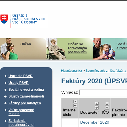
Občan
Občan so
Sociál
zdravotným
a rodi
postihnutím
>
Hlavná stránka
Zverejňovanie zmlúv, faktúr 
Ústredie PSVR
Faktúry 2020 (ÚPSV
Úrady PSVR
Sociálne veci a rodina
Vyhľadať:
Služby zamestnanosti
Záruky pre mladých
Interné
Faktúro
Voľné pracovné
Dodávateľ
IČO
miesta
číslo
plnenie
Zariadenia
December 2020
sociálnoprávnej