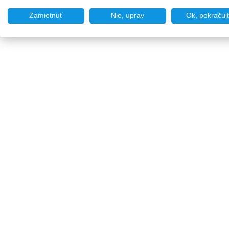
Zamietnuť
Nie, uprav
Ok, pokračuj