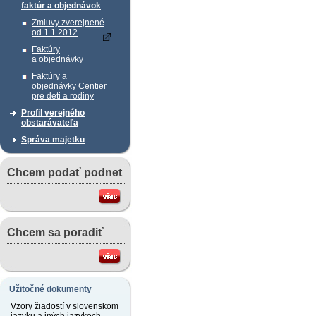
faktúr a objednávok
Zmluvy zverejnené
od 1.1.2012
Faktúry
a objednávky
Faktúry a
objednávky Centier
pre deti a rodiny
Profil verejného
obstarávateľa
Správa majetku
Chcem podať podnet
Chcem sa poradiť
Užitočné dokumenty
Vzory žiadostí v slovenskom