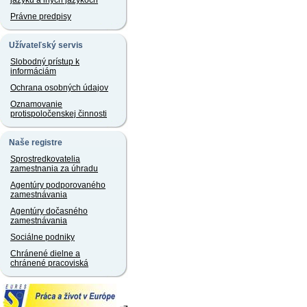
jazyku a iných jazykoch
Právne predpisy
Užívateľský servis
Slobodný prístup k
informáciám
Ochrana osobných údajov
Oznamovanie
protispoločenskej činnosti
Naše registre
Sprostredkovatelia
zamestnania za úhradu
Agentúry podporovaného
zamestnávania
Agentúry dočasného
zamestnávania
Sociálne podniky
Chránené dielne a
chránené pracoviská