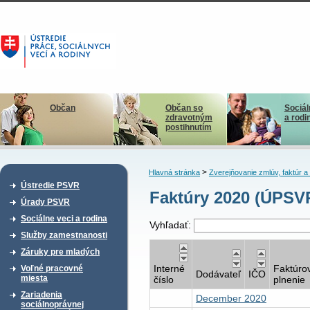
Občan
Občan so
Sociál
zdravotným
a rodi
postihnutím
>
Hlavná stránka
Zverejňovanie zmlúv, faktúr 
Ústredie PSVR
Faktúry 2020 (ÚPSV
Úrady PSVR
Sociálne veci a rodina
Vyhľadať:
Služby zamestnanosti
Záruky pre mladých
Interné
Faktúro
Voľné pracovné
Dodávateľ
IČO
miesta
číslo
plnenie
Zariadenia
December 2020
sociálnoprávnej