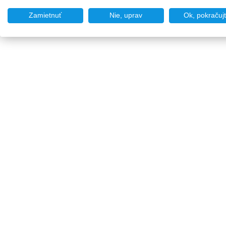
Zamietnuť
Nie, uprav
Ok, pokračuj