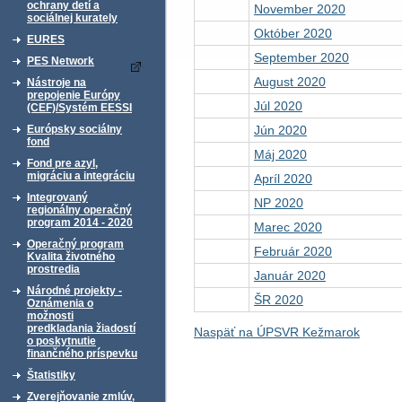
ochrany detí a
November 2020
sociálnej kurately
Október 2020
EURES
September 2020
PES Network
August 2020
Nástroje na
prepojenie Európy
Júl 2020
(CEF)/Systém EESSI
Jún 2020
Európsky sociálny
fond
Máj 2020
Fond pre azyl,
migráciu a integráciu
Apríl 2020
Integrovaný
NP 2020
regionálny operačný
program 2014 - 2020
Marec 2020
Operačný program
Február 2020
Kvalita životného
prostredia
Január 2020
Národné projekty -
ŠR 2020
Oznámenia o
možnosti
predkladania žiadostí
Naspäť na ÚPSVR Kežmarok
o poskytnutie
finančného príspevku
Štatistiky
Zverejňovanie zmlúv,