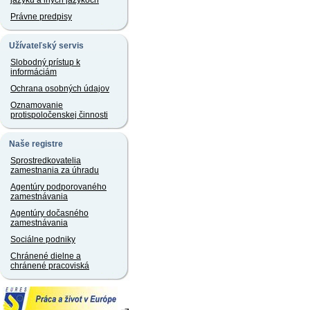
jazyku a iných jazykoch
Právne predpisy
Užívateľský servis
Slobodný prístup k
informáciám
Ochrana osobných údajov
Oznamovanie
protispoločenskej činnosti
Naše registre
Sprostredkovatelia
zamestnania za úhradu
Agentúry podporovaného
zamestnávania
Agentúry dočasného
zamestnávania
Sociálne podniky
Chránené dielne a
chránené pracoviská