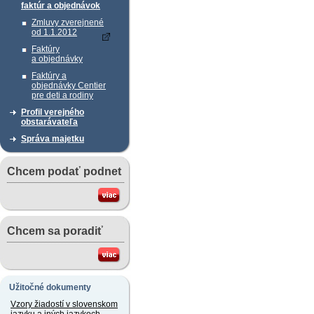
faktúr a objednávok
Zmluvy zverejnené
od 1.1.2012
Faktúry
a objednávky
Faktúry a
objednávky Centier
pre deti a rodiny
Profil verejného
obstarávateľa
Správa majetku
Chcem podať podnet
Chcem sa poradiť
Užitočné dokumenty
Vzory žiadostí v slovenskom