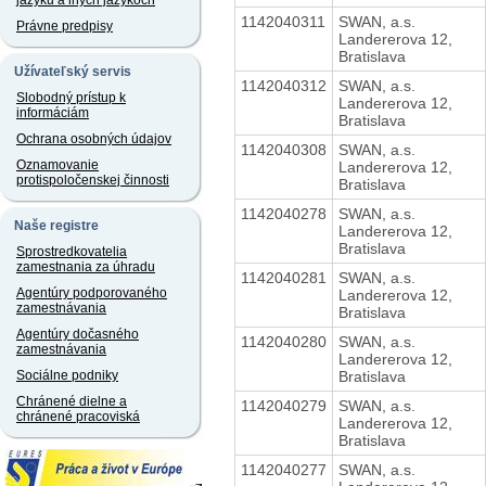
jazyku a iných jazykoch
1142040311
SWAN, a.s.
Právne predpisy
Landererova 12,
Bratislava
Užívateľský servis
1142040312
SWAN, a.s.
Slobodný prístup k
Landererova 12,
informáciám
Bratislava
Ochrana osobných údajov
1142040308
SWAN, a.s.
Oznamovanie
Landererova 12,
protispoločenskej činnosti
Bratislava
1142040278
SWAN, a.s.
Naše registre
Landererova 12,
Bratislava
Sprostredkovatelia
zamestnania za úhradu
1142040281
SWAN, a.s.
Agentúry podporovaného
Landererova 12,
zamestnávania
Bratislava
Agentúry dočasného
1142040280
SWAN, a.s.
zamestnávania
Landererova 12,
Bratislava
Sociálne podniky
Chránené dielne a
1142040279
SWAN, a.s.
chránené pracoviská
Landererova 12,
Bratislava
1142040277
SWAN, a.s.