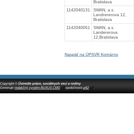
Bratislava
1142040131
SWAN, a.s.
Landrererova 12,
Bratislava
1142040051
SWAN, a.s.
Landererova
12,Bratislava
Naspäť na ÚPSVR Komárno
Copyright ©
Ústredie práce, sociálnych vecí a rodiny
Generuje
redakčný systém BUXUS CMS
spoločnosti
ui42
.