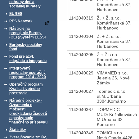
ochrany detí a
Komárňanská 37,
sociálnej kurately
Hurbanovo
EURES
1142040319
Ž. + Ž. s.r.o.
PES Network
Komárňanská 37,
Hurbanovo
Nástroje na
prepojenie Európy
1142040104
Ž. + Ž. s.r.o.
(CEF)/Systém EESSI
Komárňanská 37,
Európsky sociálny
Hurbanovo
fond
1142040205
Ž + Ž s.r.o.
Fond pre azyl,
Komárňanská 37,
migráciu a integráciu
Hurbanovo
Integrovaný
1142040029
VIMAMED s.r.o.
regionálny operačný
program 2014 - 2020
Jelenia 26, Nové
Zámky
Operačný program
Kvalita životného
1142040027
Topmedic s.r.o.
prostredia
ul.M.Urbana
Národné projekty -
3384,Komárno
Oznámenia o
1142040367
TOPMEDIC
možnosti
predkladania žiadostí
MUDr.Križalkovičová
o poskytnutie
M.Urbana 32
finančného príspevku
Komárno
Štatistiky
1142040349
TOMICI s.r.o.
Zverejňovanie zmlúv,
Nová Osada 4426,