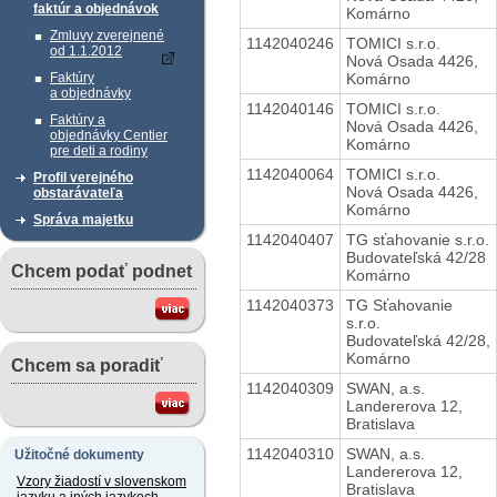
faktúr a objednávok
Komárno
Zmluvy zverejnené
1142040246
TOMICI s.r.o.
od 1.1.2012
Nová Osada 4426,
Komárno
Faktúry
a objednávky
1142040146
TOMICI s.r.o.
Faktúry a
Nová Osada 4426,
objednávky Centier
Komárno
pre deti a rodiny
1142040064
TOMICI s.r.o.
Profil verejného
Nová Osada 4426,
obstarávateľa
Komárno
Správa majetku
1142040407
TG sťahovanie s.r.o.
Budovateľská 42/28
Chcem podať podnet
Komárno
1142040373
TG Sťahovanie
s.r.o.
Budovateľská 42/28,
Komárno
Chcem sa poradiť
1142040309
SWAN, a.s.
Landererova 12,
Bratislava
1142040310
SWAN, a.s.
Užitočné dokumenty
Landererova 12,
Vzory žiadostí v slovenskom
Bratislava