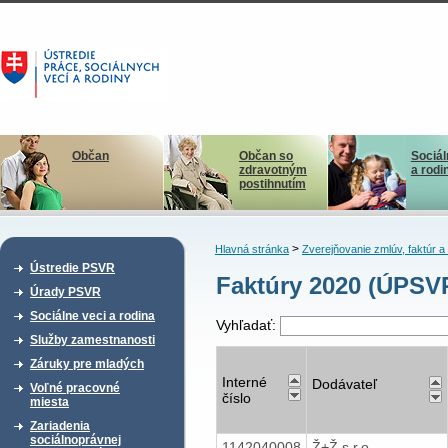
Občan
Občan so
Sociál
zdravotným
a rodi
postihnutím
>
Hlavná stránka
Zverejňovanie zmlúv, faktúr 
Ústredie PSVR
Faktúry 2020 (ÚPS
Úrady PSVR
Sociálne veci a rodina
Vyhľadať:
Služby zamestnanosti
Záruky pre mladých
Interné
Dodávateľ
Voľné pracovné
číslo
miesta
Zariadenia
sociálnoprávnej
1142040008
Ž+Ž s.r.o.