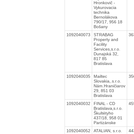
Hronkovič -
Vykurovacia
technika
Bernolákova
790/17, 956 18
Bošany
1092040073
STRABAG
36
Property and
Facility
Services,s.r.o.
Dunajská 32,
817 85
Bratislava
1092040035
Mailtec
35
Slovakia,.s.r.o.
Nám.Hraničiarov
29, 851 03
Bratislava
1092040032
FINAL - CD
45
Bratislava,s.r.o.
Škultétyho
437/18, 958 01
Partizánske
1092040052
ATALIAN, s.r.o.
44