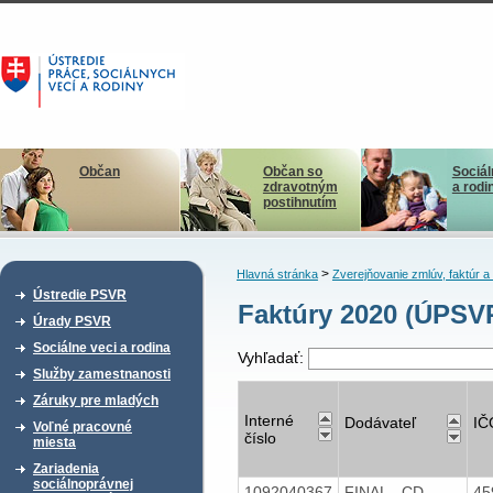
Občan
Občan so
Sociál
zdravotným
a rodi
postihnutím
>
Hlavná stránka
Zverejňovanie zmlúv, faktúr 
Ústredie PSVR
Faktúry 2020 (ÚPSVR
Úrady PSVR
Sociálne veci a rodina
Vyhľadať:
Služby zamestnanosti
Záruky pre mladých
Interné
Dodávateľ
IČ
Voľné pracovné
číslo
miesta
Zariadenia
sociálnoprávnej
1092040367
FINAL - CD
45