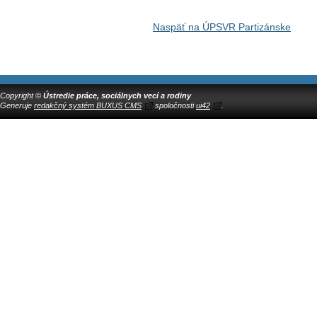
Naspäť na ÚPSVR Partizánske
Copyright ©
Ústredie práce, sociálnych vecí a rodiny
Generuje
redakčný systém BUXUS CMS
spoločnosti
ui42
.