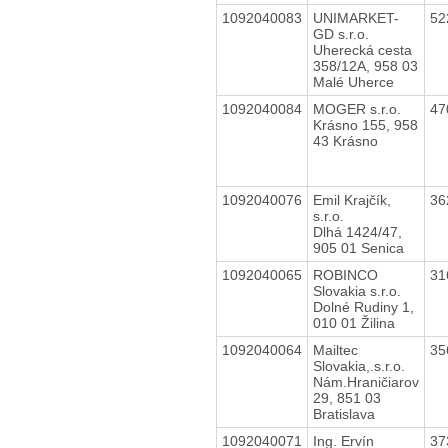
1092040083
UNIMARKET-
52
GD s.r.o.
Uherecká cesta
358/12A, 958 03
Malé Uherce
1092040084
MOGER s.r.o.
47
Krásno 155, 958
43 Krásno
1092040076
Emil Krajčík,
36
s.r.o.
Dlhá 1424/47,
905 01 Senica
1092040065
ROBINCO
31
Slovakia s.r.o.
Dolné Rudiny 1,
010 01 Žilina
1092040064
Mailtec
35
Slovakia,.s.r.o.
Nám.Hraničiarov
29, 851 03
Bratislava
1092040071
Ing. Ervín
37