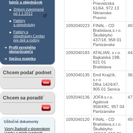
faktúr a objednávok
Prievidzská
61/64, 972 13
Zmluvy zverejnené
Nitrianske
od 1.1.2012
Pravno
Faktúry
a objednávky
1092040223
FINAL - CD
45
Bratislava,s.r.o.
Faktúry a
Škultétyho
objednávky Centier
437/18, 958 01
pre deti a rodiny
Partizánske
Profil verejného
obstarávateľa
1092040183
ATALIAN, s.r.o.
44
Bajkalská 19B,
Správa majetku
821 01
Bratislava
Chcem podať podnet
1092040135
Emil Krajčík,
36
s.r.o.
Dlhá 1424/47,
905 01 Senica
1092040136
JOFA s.r.o.
47
Chcem sa poradiť
Agátová
958/49C, 957 04
Partizánske
1092040120
FINAL - CD
45
Užitočné dokumenty
Bratislava,s.r.o.
Škultétyho
Vzory žiadostí v slovenskom