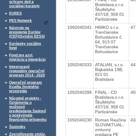
ochrany detí a
Bratislava,s.r.o.
sociálnej kurately
Škultétyho
EURES
437/18, 958 01
Partizánske
PES Network
1092040341
HIMKO s.r.o.
47
Nástroje na
Trenčianske
prepojenie Európy
(CEF)/Systém EESSI
Bohuslavice č.
64, 913 07
Európsky sociálny
Trenčianske
fond
Bohuslavice
Fond pre azyl,
migráciu a integráciu
1092040333
ATALIAN, s.r.o.
44
Integrovaný
Bajkalská 19B,
regionálny operačný
821 01
program 2014 - 2020
Bratislava
Operačný program
Kvalita životného
prostredia
1092040288
FINAL - CD
45
Bratislava,s.r.o.
Národné projekty -
Škultétyho
Oznámenia o
437/18, 958 01
možnosti
predkladania žiadostí
Partizánske
o poskytnutie
1092040230
Roman Raučina
41
finančného príspevku
SLOVAKTUAL-
Štatistiky
zmluvný
predajca PE
Zverejňovanie zmlúv,