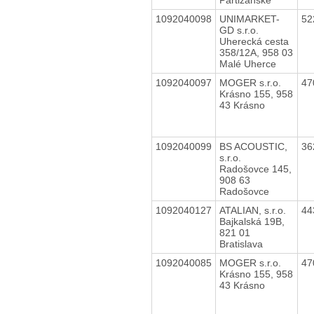
1092040098
UNIMARKET-
52
GD s.r.o.
Uherecká cesta
358/12A, 958 03
Malé Uherce
1092040097
MOGER s.r.o.
47
Krásno 155, 958
43 Krásno
1092040099
BS ACOUSTIC,
36
s.r.o.
Radošovce 145,
908 63
Radošovce
1092040127
ATALIAN, s.r.o.
44
Bajkalská 19B,
821 01
Bratislava
1092040085
MOGER s.r.o.
47
Krásno 155, 958
43 Krásno