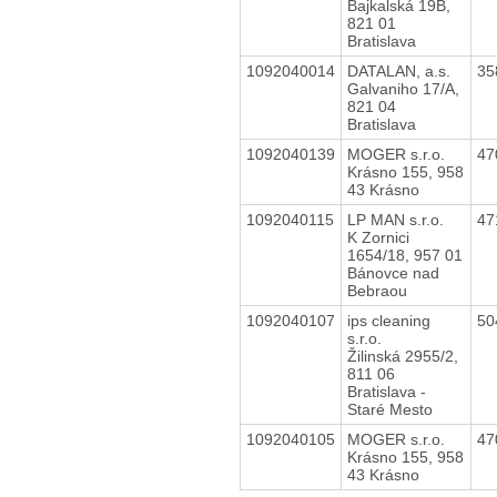
Bajkalská 19B,
821 01
Bratislava
1092040014
DATALAN, a.s.
35
Galvaniho 17/A,
821 04
Bratislava
1092040139
MOGER s.r.o.
47
Krásno 155, 958
43 Krásno
1092040115
LP MAN s.r.o.
47
K Zornici
1654/18, 957 01
Bánovce nad
Bebraou
1092040107
ips cleaning
50
s.r.o.
Žilinská 2955/2,
811 06
Bratislava -
Staré Mesto
1092040105
MOGER s.r.o.
47
Krásno 155, 958
43 Krásno