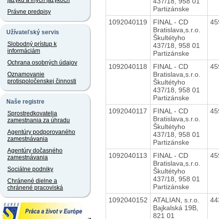
jazyku a iných jazykoch
437/18, 958 01
Partizánske
Právne predpisy
1092040119
FINAL - CD
45
Bratislava,s.r.o.
Užívateľský servis
Škultétyho
Slobodný prístup k
437/18, 958 01
informáciám
Partizánske
Ochrana osobných údajov
1092040118
FINAL - CD
45
Bratislava,s.r.o.
Oznamovanie
protispoločenskej činnosti
Škultétyho
437/18, 958 01
Partizánske
Naše registre
1092040117
FINAL - CD
45
Sprostredkovatelia
Bratislava,s.r.o.
zamestnania za úhradu
Škultétyho
Agentúry podporovaného
437/18, 958 01
zamestnávania
Partizánske
Agentúry dočasného
1092040113
FINAL - CD
45
zamestnávania
Bratislava,s.r.o.
Sociálne podniky
Škultétyho
437/18, 958 01
Chránené dielne a
Partizánske
chránené pracoviská
1092040152
ATALIAN, s.r.o.
44
Bajkalská 19B,
821 01