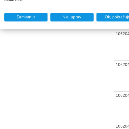
10620
Zamietnuť
Nie, uprav
Ok, pokračuj
10620
10620
10620
10620