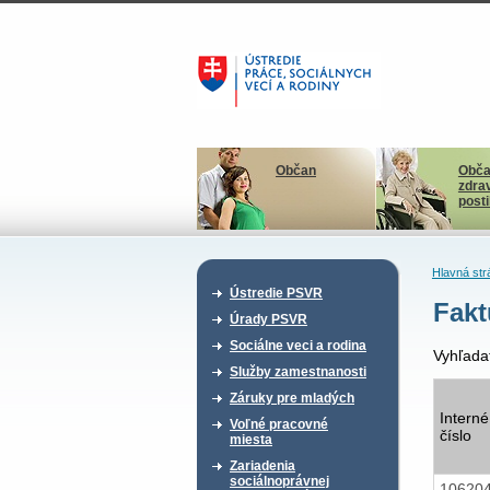
Občan
Obča
zdra
post
Hlavná str
Ústredie PSVR
Fakt
Úrady PSVR
Sociálne veci a rodina
Vyhľada
Služby zamestnanosti
Záruky pre mladých
Interné
Voľné pracovné
číslo
miesta
Zariadenia
sociálnoprávnej
10620