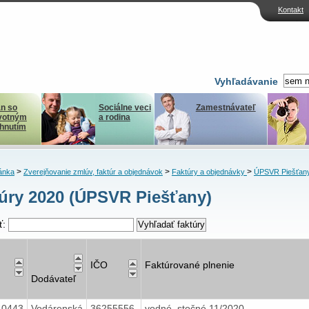
Kontakt
Vyhľadávanie
n so
Sociálne veci
Zamestnávateľ
votným
a rodina
ihnutím
>
>
>
ánka
Zverejňovanie zmlúv, faktúr a objednávok
Faktúry a objednávky
ÚPSVR Piešťan
úry 2020 (ÚPSVR Piešťany)
ť:
IČO
Faktúrované plnenie
Dodávateľ
40443
Vodárenská
36255556
vodné, stočné 11/2020