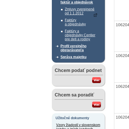
faktúr a objednávok
Zmluvy zverejnené
od 1.1.2012
Faktúry
a objednávky
10620
Faktúry a
objednávky Centier
pre deti a rodiny
Profil verejného
obstarávateľa
10620
Správa majetku
Chcem podať podnet
10620
Chcem sa poradiť
10620
Užitočné dokumenty
Vzory žiadostí v slovenskom