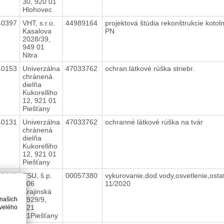
30, 920 01
Hlohovec
40397
VHT, s.r.o.
44989164
projektová štúdia rekonštrukcie kotol
Kasalova
PN
2028/39,
949 01
Nitra
40153
Univerzálna
47033762
ochran.látkové rúška striebr.
chránená
dielňa
Kukorelliho
12, 921 01
Piešťany
40131
Univerzálna
47033762
ochranné látkové rúška na tvár
chránená
dielňa
Kukorelliho
12, 921 01
Piešťany
40440
TSU, š.p.
00057380
vykurovanie,dod.vody,osvetlenie,osta
106
11/2020
Krajinská
2929/9,
 našich
921
velého
01Piešťany