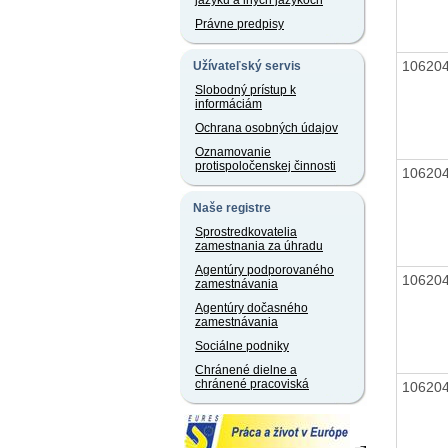
jazyku a iných jazykoch
Právne predpisy
10620
Užívateľský servis
Slobodný prístup k
informáciám
Ochrana osobných údajov
Oznamovanie
protispoločenskej činnosti
10620
Naše registre
Sprostredkovatelia
zamestnania za úhradu
Agentúry podporovaného
10620
zamestnávania
Agentúry dočasného
zamestnávania
Sociálne podniky
Chránené dielne a
chránené pracoviská
10620