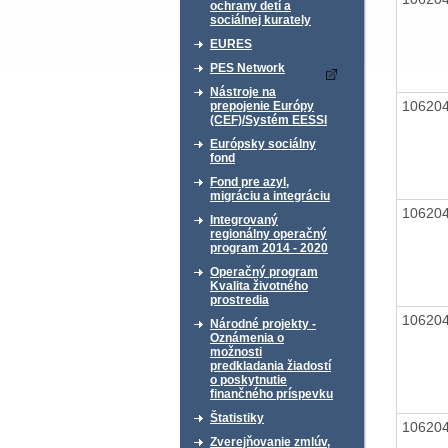
ochrany detí a
sociálnej kurately
EURES
PES Network
Nástroje na
10620
prepojenie Európy
(CEF)/Systém EESSI
Európsky sociálny
fond
Fond pre azyl,
migráciu a integráciu
10620
Integrovaný
regionálny operačný
program 2014 - 2020
Operačný program
Kvalita životného
prostredia
10620
Národné projekty -
Oznámenia o
možnosti
predkladania žiadostí
o poskytnutie
finančného príspevku
Štatistiky
10620
Zverejňovanie zmlúv,