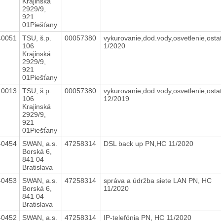
Krajinská
2929/9,
921
01Piešťany
40051
TSU, š.p.
00057380
vykurovanie,dod.vody,osvetlenie,osta
106
1/2020
Krajinská
2929/9,
921
01Piešťany
40013
TSU, š.p.
00057380
vykurovanie,dod.vody,osvetlenie,osta
106
12/2019
Krajinská
2929/9,
921
01Piešťany
40454
SWAN, a.s.
47258314
DSL back up PN,HC 11/2020
Borská 6,
841 04
Bratislava
40453
SWAN, a.s.
47258314
správa a údržba siete LAN PN, HC
Borská 6,
11/2020
841 04
Bratislava
40452
SWAN, a.s.
47258314
IP-telefónia PN, HC 11/2020