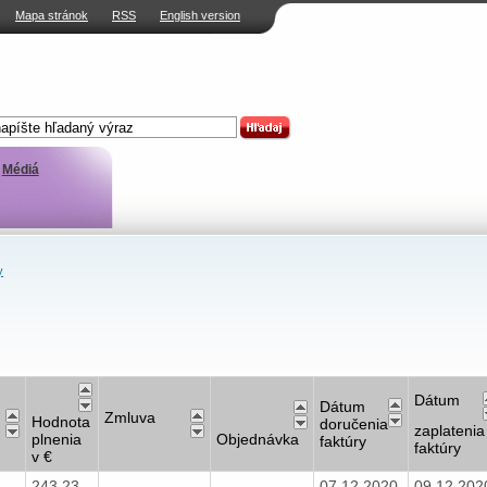
Mapa stránok
RSS
English version
Médiá
y
Dátum
Dátum
Zmluva
Hodnota
doručenia
zaplatenia
plnenia
Objednávka
faktúry
faktúry
v €
243,23
07.12.2020
09.12.20