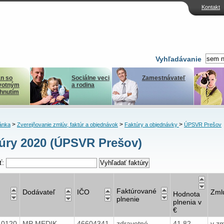
Kontakt
Vyhľadávanie
n so
Sociálne veci
Zamestnávateľ
votným
a rodina
ihnutím
>
>
>
ánka
Zverejňovanie zmlúv, faktúr a objednávok
Faktúry a objednávky
ÚPSVR Prešov
úry 2020 (ÚPSVR Prešov)
ť:
Faktúrované
Dodávateľ
IČO
Zml
Hodnota
plnenie
plnenia v
€
40120
MP MEDIK
46604341
zdravotné
41,82
v z