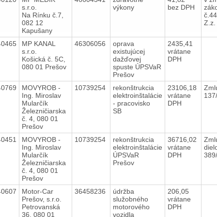
s.r.o.
výkony
bez DPH
zák
Na Rínku č.7,
č.4
082 12
Z.z
Kapušany
40465
MP KANAL
46306056
oprava
2435,41
s.r.o.
existujúcej
vrátane
Košická č. 5C,
dažďovej
DPH
080 01 Prešov
spuste ÚPSVaR
Prešov
40769
MOVYROB -
10739254
rekonštrukcia
23106,18
Zml
Ing. Miroslav
elektroinštalácie
vrátane
137
Mularčík
- pracovisko
DPH
Železničiarska
SB
č. 4, 080 01
Prešov
40451
MOVYROB -
10739254
rekonštrukcia
36716,02
Zml
Ing. Miroslav
elektroinštalácie
vrátane
diel
Mularčík
ÚPSVaR
DPH
389
Železničiarska
Prešov
č. 4, 080 01
Prešov
40607
Motor-Car
36458236
údržba
206,05
Prešov, s.r.o.
služobného
vrátane
Petrovanská
motorového
DPH
36, 080 01
vozidla