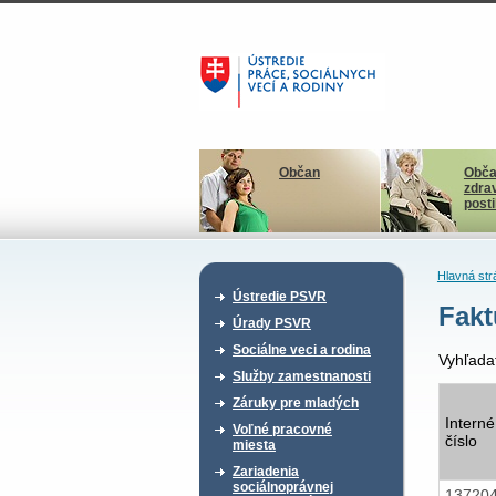
Občan
Obča
zdra
post
Hlavná str
Ústredie PSVR
Fakt
Úrady PSVR
Sociálne veci a rodina
Vyhľada
Služby zamestnanosti
Záruky pre mladých
Interné
Voľné pracovné
číslo
miesta
Zariadenia
sociálnoprávnej
13720