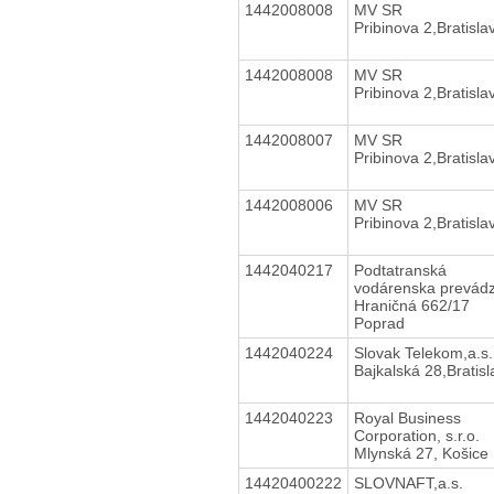
1442008008
MV SR
Pribinova 2,Bratisla
1442008008
MV SR
Pribinova 2,Bratisla
1442008007
MV SR
Pribinova 2,Bratisla
1442008006
MV SR
Pribinova 2,Bratisla
1442040217
Podtatranská
vodárenska prevádz
Hraničná 662/17
Poprad
1442040224
Slovak Telekom,a.s.
Bajkalská 28,Bratisl
1442040223
Royal Business
Corporation, s.r.o.
Mlynská 27, Košice
14420400222
SLOVNAFT,a.s.