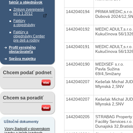
faktúr a objednávok
Zmluvy zverejnené
1442040194
PRIMA MEDIC,s.r.o.
od 1.1.2012
Dubová 2024/12,S
Faktúry
a objednávky
1442040192
MEDIC ADULT,s.r.o.
Faktúry a
Kukučínova 56/132
objednávky Centier
pre deti a rodiny
1442040191
MEDIC ADULT,s.r.o.
Profil verejného
Kukučínova 56/132
obstarávateľa
Správa majetku
1442040190
MEDISEF s.r.o.
Pavla Sužina
Chcem podať podnet
69/4,Smižany
1442040207
Kešeľak Michal JUD
Mlynská 2,SNV
Chcem sa poradiť
1442040207
Kešeľak Michal JUD
Mlynská 2,SNV
1442040205
STRABAG Property
Facility Services.r.o.
Užitočné dokumenty
Dunajská 32,Bratisl
Vzory žiadostí v slovenskom