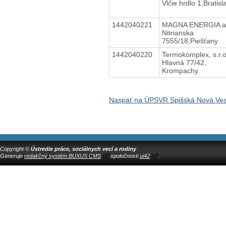
Vlčie hrdlo 1,Bratisl
1442040221
MAGNA ENERGIA a.
Nitrianska
7555/18,Piešťany
1442040220
Termokomplex, s.r.o
Hlavná 77/42,
Krompachy
Naspäť na ÚPSVR Spišská Nová Ve
Copyright ©
Ústredie práce, sociálnych vecí a rodiny
Generuje
redakčný systém BUXUS CMS
spoločnosti
ui42
.