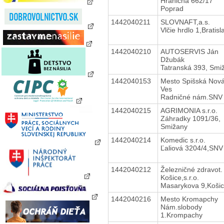
Hraničná 662/17
Poprad
1442040211
SLOVNAFT,a.s.
Vlčie hrdlo 1,Bratisl
1442040210
AUTOSERVIS Ján
Džubák
Tatranská 393, Smi
1442040153
Mesto Spišská Nov
Ves
Radničné nám.SNV
1442040215
AGRIMONIA s.r.o.
Záhradky 1091/36,
Smižany
1442040214
Komedic s.r.o.
Ľaliová 3204/4,SNV
1442040212
Železničné zdravot.
Košice,s.r.o.
Masarykova 9,Koši
1442040216
Mesto Kromapchy
Nám.slobody
1.Krompachy