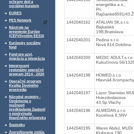
ochrany detí a
energetika a.s.,
sociálnej kurately
Pri
EURES
Rajčianke8591/43.Ži
PES Network
1442040162
ATALIAN SK,s.r.o.
Bajkalská
Nástroje na
19B,Bratislava
prepojenie Európy
(CEF)/Systém EESSI
1442040201
Pedina s.r.o.
Európsky sociálny
Nová 814,Dobšina
fond
Fond pre azyl,
1442040200
MEDIC ADULT,s.r.o.
migráciu a integráciu
Kukučínova 56/132
Integrovaný
regionálny operačný
program 2014 - 2020
1442040198
HOMED,s.r.o.
Hlavná4,Krompach
Operačný program
Kvalita životného
prostredia
1442040197
Lazor Stanislav MU
Národné projekty -
Hviezdoslavova
Oznámenia o
43,Sp.Vlachy
možnosti
predkladania žiadostí
1442040196
ALMEDAN,s.r.o.
o poskytnutie
Koceľová 8,SNV
finančného príspevku
Štatistiky
1442040195
Wares Abdul, MUDr.
Zverejňovanie zmlúv,
Kluknava 190