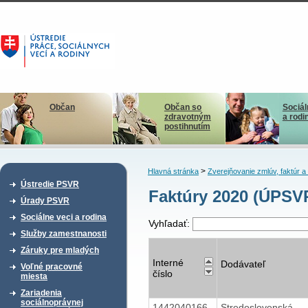
Občan
Občan so
Sociál
zdravotným
a rodi
postihnutím
>
Hlavná stránka
Zverejňovanie zmlúv, faktúr 
Ústredie PSVR
Faktúry 2020 (ÚPSV
Úrady PSVR
Sociálne veci a rodina
Vyhľadať:
Služby zamestnanosti
Záruky pre mladých
Interné
Dodávateľ
Voľné pracovné
číslo
miesta
Zariadenia
sociálnoprávnej
1442040166
Stredoslovenská