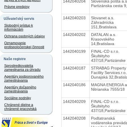
jazyku a iných jazykoch
1442040204
Slovenská pošta a.s
Partizánska cesta 9
Právne predpisy
1442040203
Slovanet a.s.
Užívateľský servis
Záhradnícka
Slobodný prístup k
151,Bratislava
informáciám
1442040202
DATALAN a.s.
Ochrana osobných údajov
Krasovského
Oznamovanie
14,Bratislava
protispoločenskej činnosti
1442040199
FINAL-CD s.r.o.
Škultétyho
Naše registre
437/18,Partizánske
Sprostredkovatelia
1442040187
STRABAG Property
zamestnania za úhradu
Facility Services.r.o.
Agentúry podporovaného
Dunajská 32,Bratisl
zamestnávania
1442040186
MAGNA ENERGIA a.
Agentúry dočasného
Nitrianska 7555/18
zamestnávania
Sociálne podniky
1442040209
FINAL-CD s.r.o.
Chránené dielne a
Škultétyho
chránené pracoviská
437/18,Partizánske
1442040208
Podtatranská
vodárenska prevádz