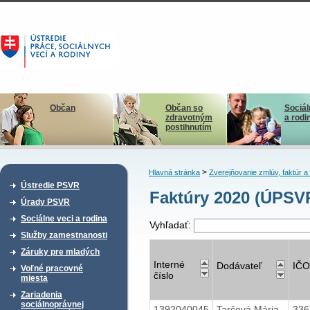
Občan
Občan so
Sociál
zdravotným
a rodi
postihnutím
>
Hlavná stránka
Zverejňovanie zmlúv, faktúr 
Ústredie PSVR
Faktúry 2020 (ÚPSV
Úrady PSVR
Sociálne veci a rodina
Vyhľadať:
Služby zamestnanosti
Záruky pre mladých
Interné
Dodávateľ
IČO
Voľné pracovné
číslo
miesta
Zariadenia
sociálnoprávnej
1392040045
Tarčová Mária
33