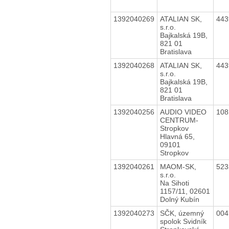
1392040269
ATALIAN SK,
44
s.r.o.
Bajkalská 19B,
821 01
Bratislava
1392040268
ATALIAN SK,
44
s.r.o.
Bajkalská 19B,
821 01
Bratislava
1392040256
AUDIO VIDEO
10
CENTRUM-
Stropkov
Hlavná 65,
09101
Stropkov
1392040261
MAOM-SK,
52
s.r.o.
Na Sihoti
1157/11, 02601
Dolný Kubín
1392040273
SČK, územný
00
spolok Svidník