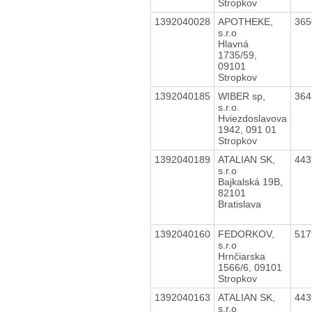
Stropkov
1392040028
APOTHEKE,
36
s.r.o
Hlavná
1735/59,
09101
Stropkov
1392040185
WIBER sp,
36
s.r.o.
Hviezdoslavova
1942, 091 01
Stropkov
1392040189
ATALIAN SK,
44
s.r.o
Bajkalská 19B,
82101
Bratislava
1392040160
FEDORKOV,
51
s.r.o
Hrnčiarska
1566/6, 09101
Stropkov
1392040163
ATALIAN SK,
44
s.r.o