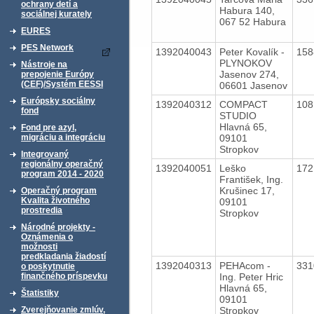
ochrany detí a
Habura 140,
sociálnej kurately
067 52 Habura
EURES
PES Network
1392040043
Peter Kovalík -
15
PLYNOKOV
Nástroje na
Jasenov 274,
prepojenie Európy
(CEF)/Systém EESSI
06601 Jasenov
Európsky sociálny
1392040312
COMPACT
10
fond
STUDIO
Hlavná 65,
Fond pre azyl,
09101
migráciu a integráciu
Stropkov
Integrovaný
regionálny operačný
1392040051
Leško
17
program 2014 - 2020
František, Ing.
Krušinec 17,
Operačný program
Kvalita životného
09101
prostredia
Stropkov
Národné projekty -
Oznámenia o
možnosti
predkladania žiadostí
1392040313
PEHAcom -
33
o poskytnutie
Ing. Peter Hric
finančného príspevku
Hlavná 65,
Štatistiky
09101
Stropkov
Zverejňovanie zmlúv,