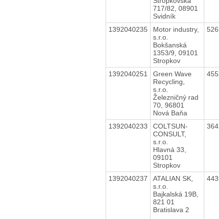
Stropkovská
717/82, 08901
Svidník
1392040235
Motor industry,
52
s.r.o.
Bokšanská
1353/9, 09101
Stropkov
1392040251
Green Wave
45
Recycling,
s.r.o.
Železničný rad
70, 96801
Nová Baňa
1392040233
COLTSUN-
36
CONSULT,
s.r.o.
Hlavná 33,
09101
Stropkov
1392040237
ATALIAN SK,
44
s.r.o.
Bajkalská 19B,
821 01
Bratislava 2