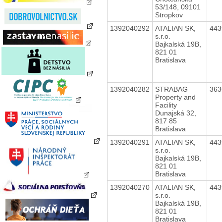
53/148, 09101
Stropkov
1392040292
ATALIAN SK,
44
s.r.o.
Bajkalská 19B,
821 01
Bratislava
1392040282
STRABAG
36
Property and
Facility
Dunajská 32,
817 85
Bratislava
1392040291
ATALIAN SK,
44
s.r.o.
Bajkalská 19B,
821 01
Bratislava
1392040270
ATALIAN SK,
44
s.r.o.
Bajkalská 19B,
821 01
Bratislava