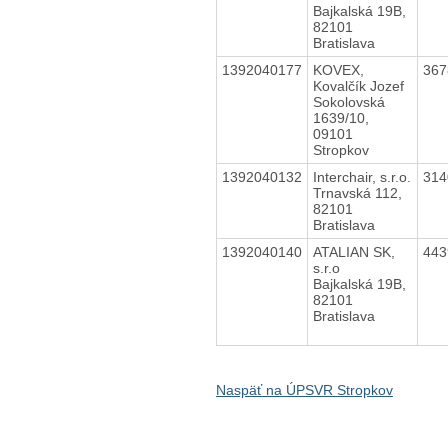
Bajkalská 19B,
82101
Bratislava
1392040177
KOVEX,
36
Kovalčík Jozef
Sokolovská
1639/10,
09101
Stropkov
1392040132
Interchair, s.r.o.
31
Trnavská 112,
82101
Bratislava
1392040140
ATALIAN SK,
44
s.r.o
Bajkalská 19B,
82101
Bratislava
Naspäť na ÚPSVR Stropkov