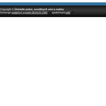
Copyright ©
Ústredie práce, sociálnych vecí a rodiny
Generuje
redakčný systém BUXUS CMS
spoločnosti
ui42
.