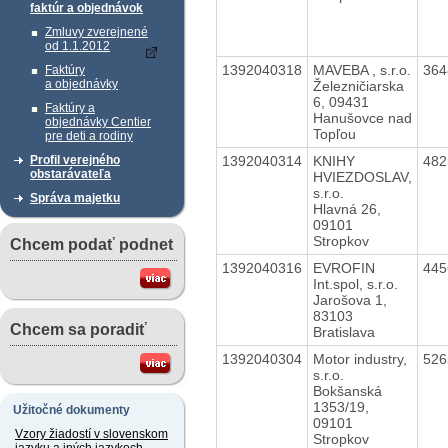
faktúr a objednávok
Zmluvy zverejnené
od 1.1.2012
1392040318
MAVEBA , s.r.o.
36
Faktúry
a objednávky
Železničiarska
6, 09431
Faktúry a
Hanušovce nad
objednávky Centier
Topľou
pre deti a rodiny
1392040314
KNIHY
48
Profil verejného
obstarávateľa
HVIEZDOSLAV,
s.r.o.
Správa majetku
Hlavná 26,
09101
Stropkov
Chcem podať podnet
1392040316
EVROFIN
44
Int.spol, s.r.o.
Jarošova 1,
83103
Chcem sa poradiť
Bratislava
1392040304
Motor industry,
52
s.r.o.
Bokšanská
1353/19,
Užitočné dokumenty
09101
Vzory žiadostí v slovenskom
Stropkov