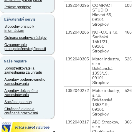
jazyku a iných jazykoch
1392040295
COMPACT
10
Právne predpisy
STUDIO
Hlavná 65,
09101
Užívateľský servis
Stropkov
Slobodný prístup k
informáciám
1392040286
NOFOX, s.r.o.
46
Šarišská
Ochrana osobných údajov
1551/21,
Oznamovanie
09101
protispoločenskej činnosti
Stropkov
1392040305
Motor industry,
52
Naše registre
s.r.o.
Bokšanská
Sprostredkovatelia
zamestnania za úhradu
1353/19,
09101
Agentúry podporovaného
Stropkov
zamestnávania
1392040272
Motor industry,
52
Agentúry dočasného
s.r.o.
zamestnávania
Bokšanská
Sociálne podniky
1353/19,
09101
Chránené dielne a
chránené pracoviská
Stropkov
1392040317
ABC Stropkov,
36
s.r.o.
Chotčanská