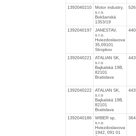
1392040210
Motor industry,
52
s.r.o.
Bokšanská
1353/19
1392040197
JANESTAV,
44
s.r.o.
Hviezdoslavova
35,09101
Stropkov
1392040221
ATALIAN SK,
44
s.r.o
Bajkalská 19B,
82101
Bratislava
1392040222
ATALIAN SK,
44
s.r.o
Bajkalská 19B,
82101
Bratislava
1392040186
WIBER sp,
36
s.r.o.
Hviezdoslavova
1942, 091 01