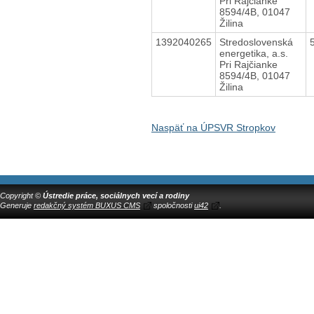
Pri Rajčianke
8594/4B, 01047
Žilina
1392040265
Stredoslovenská
energetika, a.s.
Pri Rajčianke
8594/4B, 01047
Žilina
Naspäť na ÚPSVR Stropkov
Copyright ©
Ústredie práce, sociálnych vecí a rodiny
Generuje
redakčný systém BUXUS CMS
spoločnosti
ui42
.