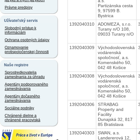
jazyku a iných jazykoch
a.s.
Partizánska cesta
Právne predpisy
9, 97599 B.
Bystrica
Užívateľský servis
1392040310
ADOMEZA, s.r.o.
Slobodný prístup k
Turany n/O 108,
informáciám
09033 Turany n/O
Ochrana osobných údajov
1392040309
Východoslovenská
Oznamovanie
protispoločenskej činnosti
vodárenská
spoločnosť, a.s.
Komenského 50,
Naše registre
042 48 Košice
Sprostredkovatelia
1392040308
Východoslovenská
zamestnania za úhradu
vodárenská
Agentúry podporovaného
spoločnosť, a.s.
zamestnávania
Komenského 50,
042 48 Košice
Agentúry dočasného
zamestnávania
1392040306
STRABAG
Sociálne podniky
Property and
Facility
Chránené dielne a
Dunajská 32, 817
chránené pracoviská
85 Bratislava
1392040303
SWAN, a.s.
Landererová 12,