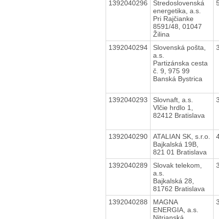
1392040296
Stredoslovenská
energetika, a.s.
Pri Rajčianke
8591/48, 01047
Žilina
1392040294
Slovenská pošta,
a.s.
Partizánska cesta
č. 9, 975 99
Banská Bystrica
1392040293
Slovnaft, a.s.
Vlčie hrdlo 1,
82412 Bratislava
1392040290
ATALIAN SK, s.r.o.
Bajkalská 19B,
821 01 Bratislava
1392040289
Slovak telekom,
a.s.
Bajkalská 28,
81762 Bratislava
1392040288
MAGNA
ENERGIA, a.s.
Nitrianská