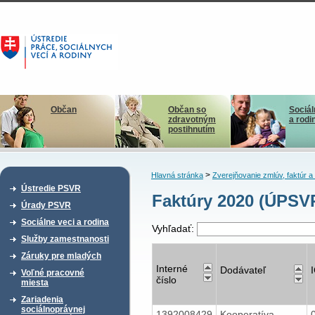
Občan
Občan so
Sociál
zdravotným
a rodi
postihnutím
>
Hlavná stránka
Zverejňovanie zmlúv, faktúr 
Ústredie PSVR
Faktúry 2020 (ÚPSV
Úrady PSVR
Sociálne veci a rodina
Vyhľadať:
Služby zamestnanosti
Záruky pre mladých
Interné
Dodávateľ
Voľné pracovné
číslo
miesta
Zariadenia
sociálnoprávnej
1392008429
Kooperatíva