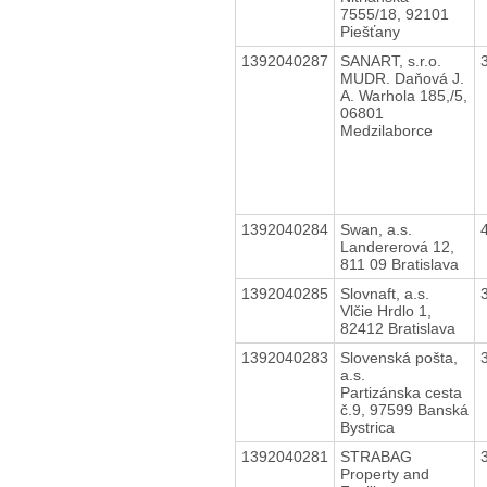
7555/18, 92101
Piešťany
1392040287
SANART, s.r.o.
MUDR. Daňová J.
A. Warhola 185,/5,
06801
Medzilaborce
1392040284
Swan, a.s.
Landererová 12,
811 09 Bratislava
1392040285
Slovnaft, a.s.
Vlčie Hrdlo 1,
82412 Bratislava
1392040283
Slovenská pošta,
a.s.
Partizánska cesta
č.9, 97599 Banská
Bystrica
1392040281
STRABAG
Property and