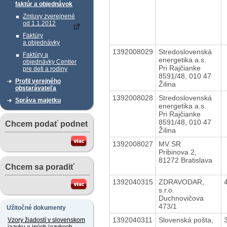
faktúr a objednávok
Zmluvy zverejnené
od 1.1.2012
Faktúry
a objednávky
1392008029
Stredoslovenská
Faktúry a
energetika a.s.
objednávky Centier
Pri Rajčianke
pre deti a rodiny
8591/48, 010 47
Profil verejného
Žilina
obstarávateľa
1392008028
Stredoslovenská
Správa majetku
energetika a.s.
Pri Rajčianke
8591/48, 010 47
Chcem podať podnet
Žilina
1392008027
MV SR
Pribinova 2,
81272 Bratislava
Chcem sa poradiť
1392040315
ZDRAVODAR,
s.r.o.
Duchnovičova
473/1
Užitočné dokumenty
1392040311
Slovenská pošta,
Vzory žiadostí v slovenskom