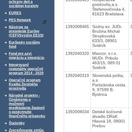
ochrany detí a
poisťovňa,a.s.
sociálnej kurately
Štefanovičováa 4,
EURES
81623 Bratislava
PES Network
1392008465
Súdny ex. JUDr.
Nástroje na
Brožina Michal
prepojenie Európy
(CEF)/Systém EESSI
Stropkovská
633/3, 08901
Európsky sociálny
Svidník
fond
1392040320
Maxcor, s.r.o.
Fond pre azyl,
MUDr. Pribulu
migráciu a integráciu
463/15, 089 01
Integrovaný
Svidník
regionálny operačný
program 2014 - 2020
1392040319
Slovenská pošta,
a.s.
Operačný program
Kvalita životného
Partizánska cesta
prostredia
9, 97599 B.
Bystrica
Národné projekty -
Oznámenia o
možnosti
predkladania žiadostí
1392008034
Detské kočovné
o poskytnutie
divadlo DRaK
finančného príspevku
Hlavná 18, 08001
Štatistiky
Prešov
Zverejňovanie zmlúv,