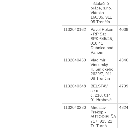
inštalačné
práce, s.r.o.
Vlárska
160/35, 911
05 Trenčín
1132040162
Pavol Rekem
403
- RP Sat
SPK 645/45,
018 41
Dubnica nad
Váhom
1132040459
Vladimír
434
Vincurský
K. Šmidkého
2629/7, 911
08 Trenčín
1132040348
BELSTAV
470
s.r.o.
č. 218, 014
01 Hrabové
1132040230
Miroslav
432
Prekop -
AUTODIELŇA
717, 913 21
Tr. Turná