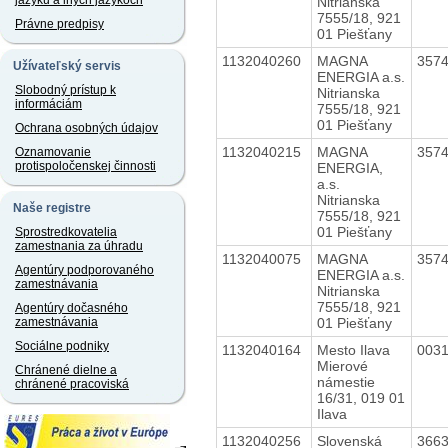
jazyku a iných jazykoch
Nitrianska
7555/18, 921
Právne predpisy
01 Piešťany
1132040260
MAGNA
357
Užívateľský servis
ENERGIA a.s.
Slobodný prístup k
Nitrianska
informáciám
7555/18, 921
01 Piešťany
Ochrana osobných údajov
1132040215
MAGNA
357
Oznamovanie
protispoločenskej činnosti
ENERGIA,
a.s.
Nitrianska
Naše registre
7555/18, 921
01 Piešťany
Sprostredkovatelia
zamestnania za úhradu
1132040075
MAGNA
357
Agentúry podporovaného
ENERGIA a.s.
zamestnávania
Nitrianska
7555/18, 921
Agentúry dočasného
01 Piešťany
zamestnávania
Sociálne podniky
1132040164
Mesto Ilava
003
Mierové
Chránené dielne a
námestie
chránené pracoviská
16/31, 019 01
Ilava
1132040256
Slovenská
366