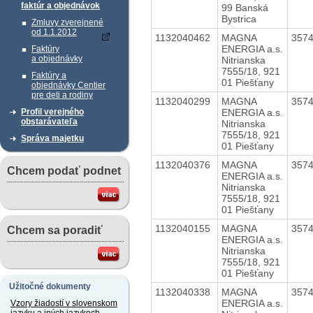
faktúr a objednávok
99 Banská
Bystrica
Zmluvy zverejnené
od 1.1.2012
1132040462
MAGNA
357
ENERGIA a.s.
Faktúry
a objednávky
Nitrianska
7555/18, 921
Faktúry a
01 Piešťany
objednávky Centier
pre deti a rodiny
1132040299
MAGNA
357
ENERGIA a.s.
Profil verejného
obstarávateľa
Nitrianska
7555/18, 921
Správa majetku
01 Piešťany
1132040376
MAGNA
357
Chcem podať podnet
ENERGIA a.s.
Nitrianska
7555/18, 921
01 Piešťany
1132040155
MAGNA
357
Chcem sa poradiť
ENERGIA a.s.
Nitrianska
7555/18, 921
01 Piešťany
Užitočné dokumenty
1132040338
MAGNA
357
ENERGIA a.s.
Vzory žiadostí v slovenskom