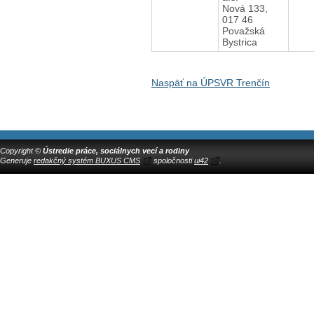
Nová 133,
017 46
Považská
Bystrica
Naspäť na ÚPSVR Trenčín
Copyright ©
Ústredie práce, sociálnych vecí a rodiny
Generuje
redakčný systém BUXUS CMS
spoločnosti
ui42
.