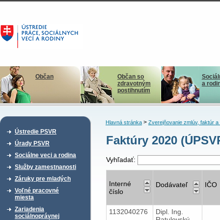
Občan
Občan so
Sociál
zdravotným
a rodi
postihnutím
>
Hlavná stránka
Zverejňovanie zmlúv, faktúr 
Ústredie PSVR
Faktúry 2020 (ÚPSV
Úrady PSVR
Sociálne veci a rodina
Vyhľadať:
Služby zamestnanosti
Záruky pre mladých
Interné
Dodávateľ
IČO
Voľné pracovné
číslo
miesta
Zariadenia
1132040276
Dipl. Ing.
sociálnoprávnej
Ratulovský