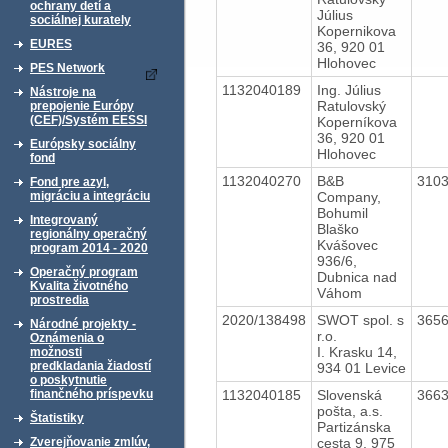
ochrany detí a
Július
sociálnej kurately
Kopernikova
EURES
36, 920 01
Hlohovec
PES Network
1132040189
Ing. Július
Nástroje na
Ratulovský
prepojenie Európy
(CEF)/Systém EESSI
Koperníkova
36, 920 01
Európsky sociálny
Hlohovec
fond
1132040270
B&B
310
Fond pre azyl,
Company,
migráciu a integráciu
Bohumil
Integrovaný
Blaško
regionálny operačný
Kvášovec
program 2014 - 2020
936/6,
Operačný program
Dubnica nad
Kvalita životného
Váhom
prostredia
2020/138498
SWOT spol. s
365
Národné projekty -
r.o.
Oznámenia o
I. Krasku 14,
možnosti
predkladania žiadostí
934 01 Levice
o poskytnutie
1132040185
Slovenská
366
finančného príspevku
pošta, a.s.
Štatistiky
Partizánska
cesta 9, 975
Zverejňovanie zmlúv,