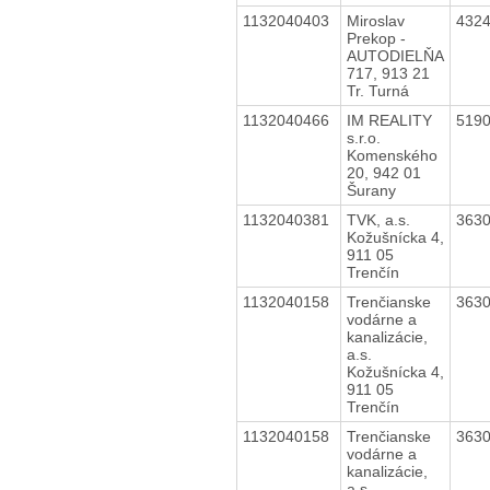
1132040403
Miroslav
432
Prekop -
AUTODIELŇA
717, 913 21
Tr. Turná
1132040466
IM REALITY
519
s.r.o.
Komenského
20, 942 01
Šurany
1132040381
TVK, a.s.
363
Kožušnícka 4,
911 05
Trenčín
1132040158
Trenčianske
363
vodárne a
kanalizácie,
a.s.
Kožušnícka 4,
911 05
Trenčín
1132040158
Trenčianske
363
vodárne a
kanalizácie,
a.s.