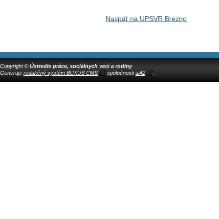
Naspäť na UPSVR Brezno
Copyright ©
Ústredie práce, sociálnych vecí a rodiny
Generuje
redakčný systém BUXUS CMS
spoločnosti
ui42
.