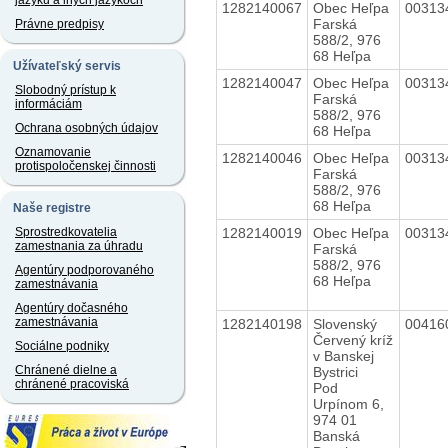
jazyku a iných jazykoch
1282140067
Obec Heľpa
00313
Farská
Právne predpisy
588/2, 976
68 Heľpa
Užívateľský servis
1282140047
Obec Heľpa
00313
Slobodný prístup k
Farská
informáciám
588/2, 976
Ochrana osobných údajov
68 Heľpa
Oznamovanie
1282140046
Obec Heľpa
00313
protispoločenskej činnosti
Farská
588/2, 976
68 Heľpa
Naše registre
1282140019
Obec Heľpa
00313
Sprostredkovatelia
zamestnania za úhradu
Farská
588/2, 976
Agentúry podporovaného
68 Heľpa
zamestnávania
Agentúry dočasného
zamestnávania
1282140198
Slovenský
00416
Červený kríž
Sociálne podniky
v Banskej
Chránené dielne a
Bystrici
chránené pracoviská
Pod
Urpínom 6,
974 01
Banská