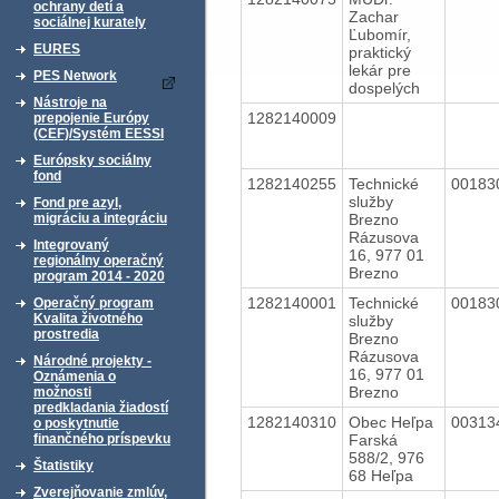
ochrany detí a
Zachar
sociálnej kurately
Ľubomír,
EURES
praktický
lekár pre
PES Network
dospelých
Nástroje na
1282140009
prepojenie Európy
(CEF)/Systém EESSI
Európsky sociálny
fond
1282140255
Technické
00183
služby
Fond pre azyl,
Brezno
migráciu a integráciu
Rázusova
Integrovaný
16, 977 01
regionálny operačný
Brezno
program 2014 - 2020
1282140001
Technické
00183
Operačný program
Kvalita životného
služby
prostredia
Brezno
Rázusova
Národné projekty -
16, 977 01
Oznámenia o
Brezno
možnosti
predkladania žiadostí
1282140310
Obec Heľpa
00313
o poskytnutie
Farská
finančného príspevku
588/2, 976
Štatistiky
68 Heľpa
Zverejňovanie zmlúv,