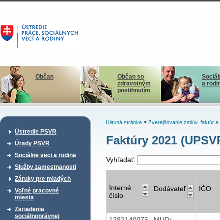
Občan
Občan so
Sociál
zdravotným
a rodi
postihnutím
>
Hlavná stránka
Zverejňovanie zmlúv, faktúr 
Ústredie PSVR
Faktúry 2021 (UPSV
Úrady PSVR
Sociálne veci a rodina
Vyhľadať:
Služby zamestnanosti
Záruky pre mladých
Interné
Dodávateľ
IČO
Voľné pracovné
číslo
miesta
Zariadenia
sociálnoprávnej
1282140075
MUDr.