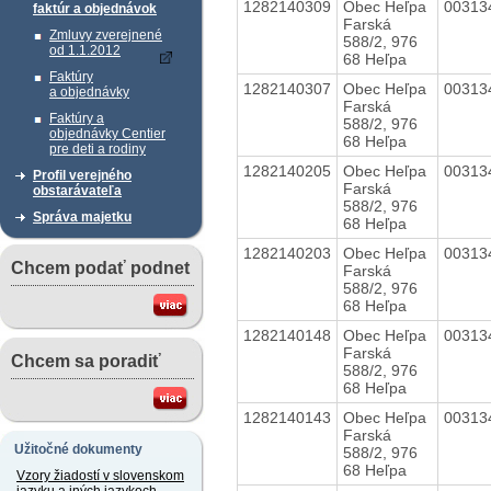
1282140309
Obec Heľpa
00313
faktúr a objednávok
Farská
Zmluvy zverejnené
588/2, 976
od 1.1.2012
68 Heľpa
Faktúry
1282140307
Obec Heľpa
00313
a objednávky
Farská
Faktúry a
588/2, 976
objednávky Centier
68 Heľpa
pre deti a rodiny
1282140205
Obec Heľpa
00313
Profil verejného
Farská
obstarávateľa
588/2, 976
Správa majetku
68 Heľpa
1282140203
Obec Heľpa
00313
Chcem podať podnet
Farská
588/2, 976
68 Heľpa
1282140148
Obec Heľpa
00313
Farská
Chcem sa poradiť
588/2, 976
68 Heľpa
1282140143
Obec Heľpa
00313
Farská
Užitočné dokumenty
588/2, 976
68 Heľpa
Vzory žiadostí v slovenskom