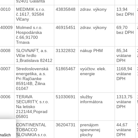
92401 Galanta
40010
MEDIMIK s.r.o.
43835848
zdrav. výkony
13,94
č.1617, 92584
bez DPH
Vlčany
140009
Molmed s.r.o.
46915451
zdrav. výkony
69,70
Hospodárska
bez DPH
č.66,91700
Trnava
40008
SLOVNAFT, a.s.
31322832
nákup PHM
85,34
Vlčie hrdlo
vrátane
1,Bratislava 82412
DPH
40007
Stredoslovenská
51865467
vyúčtov. elek.
1168,94
energetika, a.s.
energie
vrátane
Pri Rajčianke
DPH
8591/4B, Žilina
01047
40006
TERAVA
51030691
služby
1313,75
SECURITY, s.r.o.
informátora
vrátane
Na letisko
DPH
2121/44,Poprad
05801
40025
CONTINENTAL
36204731
prenájom
44,67
TOBACCO
spevnenej
vrátane
SLOVAKIA s.r.o.
plochy
DPH
 našich