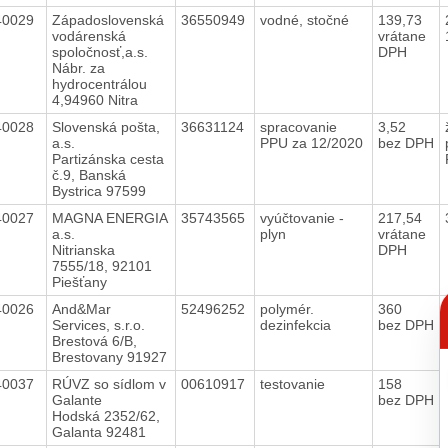
40029
Západoslovenská
36550949
vodné, stočné
139,73
vodárenská
vrátane
spoločnosť,a.s.
DPH
Nábr. za
hydrocentrálou
4,94960 Nitra
40028
Slovenská pošta,
36631124
spracovanie
3,52
a.s.
PPU za 12/2020
bez DPH
Partizánska cesta
č.9, Banská
Bystrica 97599
40027
MAGNA ENERGIA
35743565
vyúčtovanie -
217,54
a.s.
plyn
vrátane
Nitrianska
DPH
7555/18, 92101
Piešťany
C
40026
And&Mar
52496252
polymér.
360
p
Services, s.r.o.
dezinfekcia
bez DPH
Brestová 6/B,
Brestovany 91927
40037
RÚVZ so sídlom v
00610917
testovanie
158
Galante
bez DPH
Hodská 2352/62,
Galanta 92481