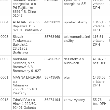
energetika, a.s.
energie za SE
vrátane
Pri Rajčianke
DPH
8591/4B, Žilina
01047
40004
ATALIAN SK s.r.o.
44390823
upratov. služby
1945,15
Bajkalská 19B,
vrátane
82101 Bratislava 2
DPH
40003
Slovak
35763469
telekomunikačné
116,51
Telekom,a.s.
služby
vrátane
Bajkalská
DPH
28,81762
Bratislava
40002
And&Mar
52496252
dezinfekcia v
4134,70
Services, s.r.o.
budovách
bez DPH
Brestová 6/B,
Brestovany 91927
40001
MAGNA ENERGIA
35743565
plyn
1486,03
a.s.
vrátane
Nitrianska
DPH
7555/18, 92101
Piešťany
40018
ZdraVIPA s.r.o.
36274194
zdrav. výkony
55,76
Hlavná 929/6C,
bez DPH
92401 Galanta