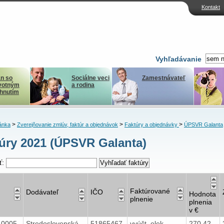
Kontakt
Vyhľadávanie
n so
Sociálne veci
Zamestnávateľ
votným
a rodina
ihnutím
>
>
>
ánka
Zverejňovanie zmlúv, faktúr a objednávok
Faktúry a objednávky
ÚPSVR Galanta
úry 2021 (ÚPSVR Galanta)
ť:
Faktúrované
Dodávateľ
IČO
Hodnota
plnenie
plnenia
v €
40005
Stredoslovenská
51865467
vyúčt. elek.
270,42