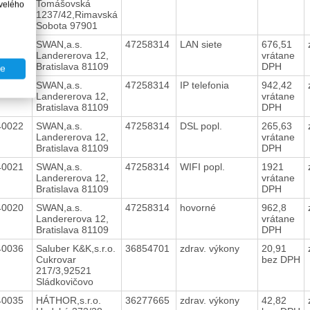
Tomášovská
velého
1237/42,Rimavská
Sobota 97901
40024
SWAN,a.s.
47258314
LAN siete
676,51
Landererova 12,
vrátane
Bratislava 81109
DPH
te
40023
SWAN,a.s.
47258314
IP telefonia
942,42
Landererova 12,
vrátane
Bratislava 81109
DPH
40022
SWAN,a.s.
47258314
DSL popl.
265,63
Landererova 12,
vrátane
Bratislava 81109
DPH
40021
SWAN,a.s.
47258314
WIFI popl.
1921
Landererova 12,
vrátane
Bratislava 81109
DPH
40020
SWAN,a.s.
47258314
hovorné
962,8
Landererova 12,
vrátane
Bratislava 81109
DPH
40036
Saluber K&K,s.r.o.
36854701
zdrav. výkony
20,91
Cukrovar
bez DPH
217/3,92521
Sládkovičovo
40035
HÁTHOR,s.r.o.
36277665
zdrav. výkony
42,82