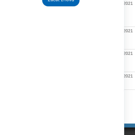
312/OVS/2019
2.2.2021
05.02.2021
23.2.2021
9/2021 z
2.2.2021
05.02.2021
23.2.2021
28.1.2021
1.8.2005
1.2.2021
05.02.2021
23.2.2021
1.8.2005
1.2.2021
05.02.2021
23.2.2021
Tlačiť
|
|
nosti
Správca obsahu
Technický prevádzkovateľ