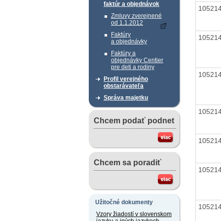
faktúr a objednávok
10521
Zmluvy zverejnené
od 1.1.2012
Faktúry
10521
a objednávky
Faktúry a
objednávky Centier
pre deti a rodiny
10521
Profil verejného
obstarávateľa
Správa majetku
10521
Chcem podať podnet
10521
Chcem sa poradiť
10521
Užitočné dokumenty
10521
Vzory žiadostí v slovenskom