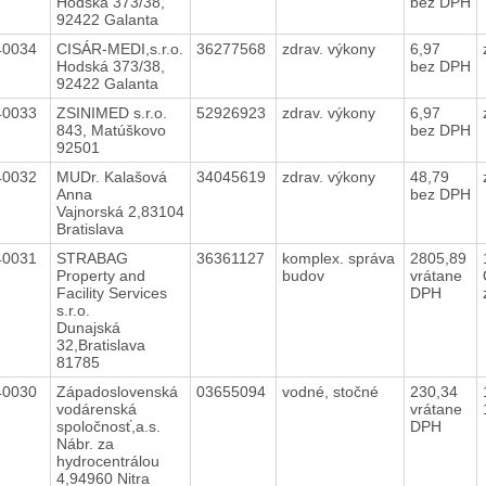
Hodská 373/38,
bez DPH
92422 Galanta
40034
CISÁR-MEDI,s.r.o.
36277568
zdrav. výkony
6,97
Hodská 373/38,
bez DPH
92422 Galanta
40033
ZSINIMED s.r.o.
52926923
zdrav. výkony
6,97
843, Matúškovo
bez DPH
92501
40032
MUDr. Kalašová
34045619
zdrav. výkony
48,79
Anna
bez DPH
Vajnorská 2,83104
Bratislava
40031
STRABAG
36361127
komplex. správa
2805,89
Property and
budov
vrátane
Facility Services
DPH
s.r.o.
Dunajská
32,Bratislava
81785
40030
Západoslovenská
03655094
vodné, stočné
230,34
vodárenská
vrátane
spoločnosť,a.s.
DPH
Nábr. za
hydrocentrálou
4,94960 Nitra