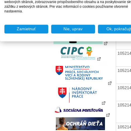
webových stránok, zobrazovanie prispôsobeného obsahu a na poskytovanie sk
zážitku z webových stránok. Pre viac informácií o cookies používame otvorené
nastavenia.
10521
Zamietnuť
Nie, uprav
Ok, pokračuj
10521
10521
10521
10521
10521
10521