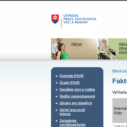
Občan
Obča
zdra
post
Hlavná str
Ústredie PSVR
Fakt
Úrady PSVR
Sociálne veci a rodina
Vyhľada
Služby zamestnanosti
Záruky pre mladých
Interné
Voľné pracovné
číslo
miesta
Zariadenia
sociálnoprávnej
10521