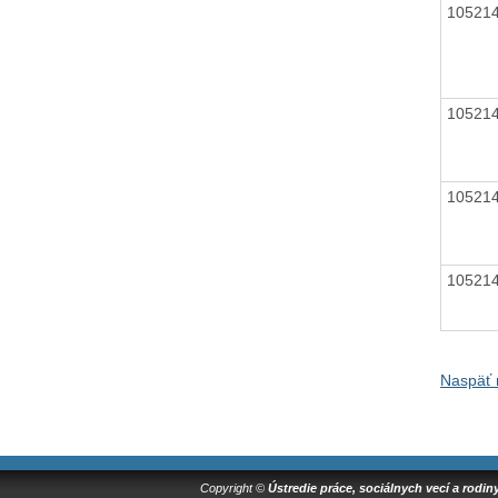
10521
10521
10521
10521
Naspäť 
Copyright ©
Ústredie práce, sociálnych vecí a rodin