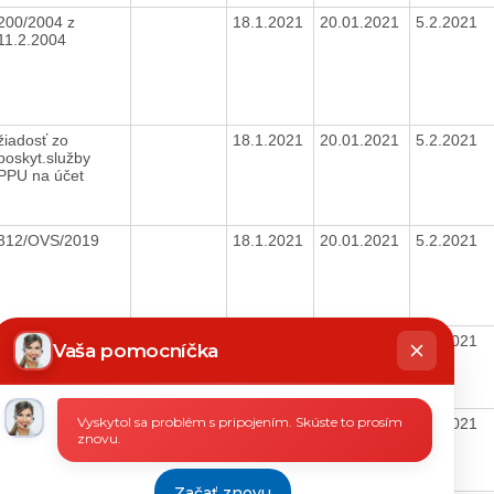
200/2004 z
18.1.2021
20.01.2021
5.2.2021
11.2.2004
žiadosť zo
18.1.2021
20.01.2021
5.2.2021
poskyt.služby
PPU na účet
312/OVS/2019
18.1.2021
20.01.2021
5.2.2021
hatbot
73/2020
18.1.2021
20.01.2021
5.2.2021
íše
Vaša pomocníčka
Vyskytol sa problém s pripojením. Skúste to prosím
5/2021
26.1.2021
28.01.2021
5.2.2021
znovu.
Začať znovu