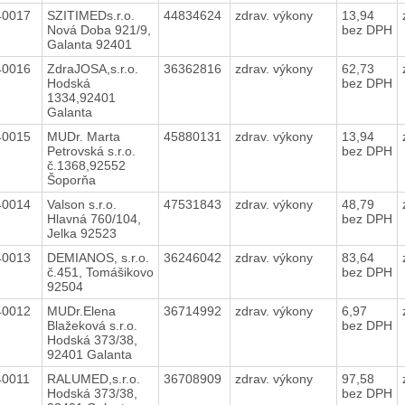
40017
SZITIMEDs.r.o.
44834624
zdrav. výkony
13,94
Nová Doba 921/9,
bez DPH
Galanta 92401
40016
ZdraJOSA,s.r.o.
36362816
zdrav. výkony
62,73
Hodská
bez DPH
1334,92401
Galanta
40015
MUDr. Marta
45880131
zdrav. výkony
13,94
Petrovská s.r.o.
bez DPH
č.1368,92552
Šoporňa
40014
Valson s.r.o.
47531843
zdrav. výkony
48,79
Hlavná 760/104,
bez DPH
Jelka 92523
40013
DEMIANOS, s.r.o.
36246042
zdrav. výkony
83,64
č.451, Tomášikovo
bez DPH
92504
40012
MUDr.Elena
36714992
zdrav. výkony
6,97
Blažeková s.r.o.
bez DPH
Hodská 373/38,
92401 Galanta
40011
RALUMED,s.r.o.
36708909
zdrav. výkony
97,58
Hodská 373/38,
bez DPH