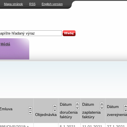
Mapa stránok
RSS
English version
Médiá
Dátum
Dátum
Dátum
Zmluva
doručenia
zaplatenia
Objednávka
zverejneni
faktúry
faktúry
395/OVS/2019 z
5.1.2021
11.01.2021
27.1.2021