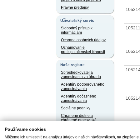
jazyku a iných jazykoch
Právne predpisy
10521
Užívateľský servis
10521
Slobodný prístup k
informáciám
Ochrana osobných údajov
Oznamovanie
10521
protispoločenskej činnosti
Naše registre
10521
Sprostredkovatelia
zamestnania za úhradu
Agentúry podporovaného
zamestnávania
Agentúry dočasného
10521
zamestnávania
Sociálne podniky
Chránené dielne a
chránené pracoviská
10521
Používame cookies
Môžeme ich umiestniť na analýzu údajov o našich návštevníkoch, na zlepšenie