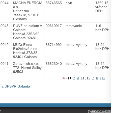
40044
MAGNA ENERGIA
35743565
plyn
1369,15
a.s.
vrátane
Nitrianska
DPH
7555/18, 92101
Piešťany
40043
RÚVZ so sídlom v
00610917
testovanie
116
Galante
bez DPH
Hodská 2352/62,
Galanta 92481
40042
MUDr.Elena
36714992
zdrav. výkony
13,94
Blažeková s.r.o.
bez DPH
Hodská 373/38,
92401 Galanta
40041
Zdravmich,s.r.o.
36823040
zdrav. výkony
13,94
772, Horné Saliby
bez DPH
92503
<<
<
|
1
|
2
|
3
|
4
|
5
|
6
|
7
|
8
|
>
>>
na ÚPSVR Galanta
y
Vyhlásenie o prístup