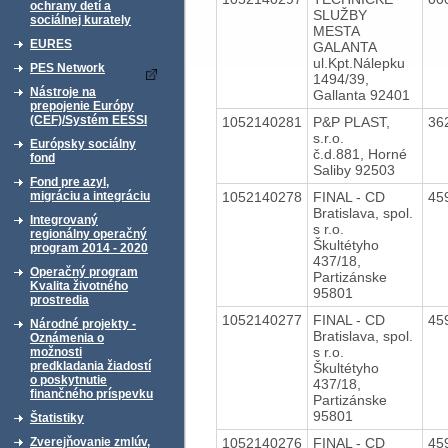
ochrany detí a
SLUŽBY
sociálnej kurately
MESTA
EURES
GALANTA
ul.Kpt.Nálepku
PES Network
1494/39,
Nástroje na
Gallanta 92401
prepojenie Európy
(CEF)/Systém EESSI
1052140281
P&P PLAST,
36
s.r.o.
Európsky sociálny
č.d.881, Horné
fond
Saliby 92503
Fond pre azyl,
1052140278
FINAL - CD
45
migráciu a integráciu
Bratislava, spol.
Integrovaný
s r.o.
regionálny operačný
Škultétyho
program 2014 - 2020
437/18,
Operačný program
Partizánske
Kvalita životného
95801
prostredia
1052140277
FINAL - CD
45
Národné projekty -
Bratislava, spol.
Oznámenia o
s r.o.
možnosti
predkladania žiadostí
Škultétyho
o poskytnutie
437/18,
finančného príspevku
Partizánske
95801
Štatistiky
1052140276
FINAL - CD
45
Zverejňovanie zmlúv,