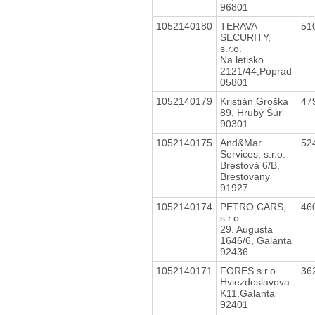
96801
1052140180
TERAVA
51
SECURITY,
s.r.o.
Na letisko
2121/44,Poprad
05801
1052140179
Kristián Groška
47
89, Hrubý Šúr
90301
1052140175
And&Mar
52
Services, s.r.o.
Brestová 6/B,
Brestovany
91927
1052140174
PETRO CARS,
46
s.r.o.
29. Augusta
1646/6, Galanta
92436
1052140171
FORES s.r.o.
36
Hviezdoslavova
K11,Galanta
92401