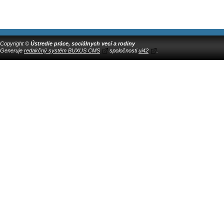
Copyright ©
Ústredie práce, sociálnych vecí a rodiny
Generuje
redakčný systém BUXUS CMS
spoločnosti
ui42
.