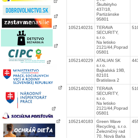
Škultétyho
437/18,
Partizánske
95801
1052140231
TERAVA
51
SECURITY,
s.r.o.
Na letisko
2121/44,Poprad
05801
1052140229
ATALIAN SK
44
s.r.o.
Bajkalská 19B,
82101
Bratislava 2
1052140202
TERAVA
51
SECURITY,
s.r.o.
Na letisko
2121/44,Poprad
05801
1052140183
Green Wave
45
Recycling, s.r.o.
Železničný rad
70, Nová Baňa