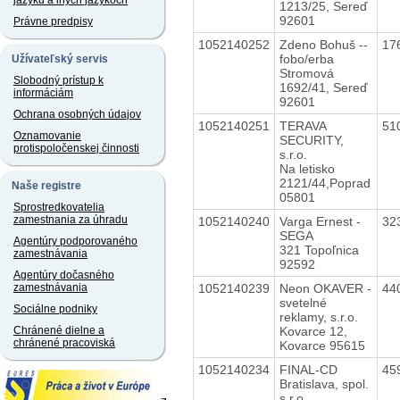
jazyku a iných jazykoch
1213/25, Sereď
92601
Právne predpisy
1052140252
Zdeno Bohuš --
17
fobo/erba
Užívateľský servis
Stromová
Slobodný prístup k
1692/41, Sereď
informáciám
92601
Ochrana osobných údajov
1052140251
TERAVA
51
Oznamovanie
SECURITY,
protispoločenskej činnosti
s.r.o.
Na letisko
2121/44,Poprad
Naše registre
05801
Sprostredkovatelia
zamestnania za úhradu
1052140240
Varga Ernest -
32
SEGA
Agentúry podporovaného
321 Topoľnica
zamestnávania
92592
Agentúry dočasného
1052140239
Neon OKAVER -
44
zamestnávania
svetelné
Sociálne podniky
reklamy, s.r.o.
Kovarce 12,
Chránené dielne a
chránené pracoviská
Kovarce 95615
1052140234
FINAL-CD
45
Bratislava, spol.
s r.o.