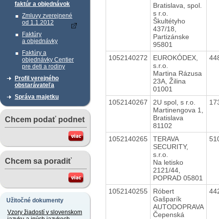
faktúr a objednávok
Bratislava, spol.
s r.o.
Zmluvy zverejnené
Škultétyho
od 1.1.2012
437/18,
Faktúry
Partizánske
a objednávky
95801
Faktúry a
1052140272
EUROKÓDEX,
44
objednávky Centier
s.r.o.
pre deti a rodiny
Martina Rázusa
Profil verejného
23A, Žilina
obstarávateľa
01001
Správa majetku
1052140267
2U spol, s r.o.
17
Martinengova 1,
Bratislava
Chcem podať podnet
81102
1052140265
TERAVA
51
SECURITY,
s.r.o.
Chcem sa poradiť
Na letisko
2121/44,
POPRAD 05801
1052140255
Róbert
44
Gašparík
Užitočné dokumenty
AUTODOPRAVA
Vzory žiadostí v slovenskom
Čepenská