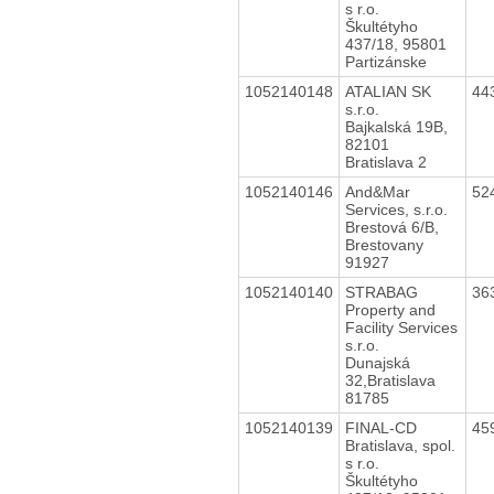
s r.o.
Škultétyho
437/18, 95801
Partizánske
1052140148
ATALIAN SK
44
s.r.o.
Bajkalská 19B,
82101
Bratislava 2
1052140146
And&Mar
52
Services, s.r.o.
Brestová 6/B,
Brestovany
91927
1052140140
STRABAG
36
Property and
Facility Services
s.r.o.
Dunajská
32,Bratislava
81785
1052140139
FINAL-CD
45
Bratislava, spol.
s r.o.
Škultétyho