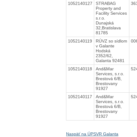
1052140127
STRABAG
36
Property and
Facility Services
s.r.o.
Dunajská
32,Bratislava
81785
1052140119
RÚVZ so sídlom
00
v Galante
Hodská
2352/62,
Galanta 92481
1052140118
And&Mar
52
Services, s.r.o.
Brestová 6/B,
Brestovany
91927
1052140117
And&Mar
52
Services, s.r.o.
Brestová 6/B,
Brestovany
91927
Naspäť na ÚPSVR Galanta