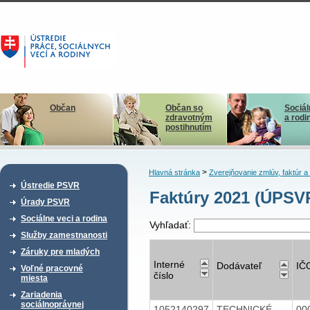
Občan
Občan so
Sociál
zdravotným
a rodi
postihnutím
>
Hlavná stránka
Zverejňovanie zmlúv, faktúr 
Ústredie PSVR
Faktúry 2021 (ÚPSV
Úrady PSVR
Sociálne veci a rodina
Vyhľadať:
Služby zamestnanosti
Záruky pre mladých
Interné
Dodávateľ
IČ
Voľné pracovné
číslo
miesta
Zariadenia
sociálnoprávnej
1052140297
TECHNICKÉ
00