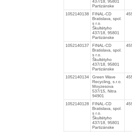
437/18, 95801
Partizánske
1052140138
FINAL-CD
45
Bratislava, spol.
s r.o.
Škultétyho
437/18, 95801
Partizánske
1052140137
FINAL-CD
45
Bratislava, spol.
s r.o.
Škultétyho
437/18, 95801
Partizánske
1052140134
Green Wave
45
Recycling, s.r.o.
Moyzesova
537/15, Nitra
94901
1052140128
FINAL-CD
45
Bratislava, spol.
s r.o.
Škultétyho
437/18, 95801
Partizánske