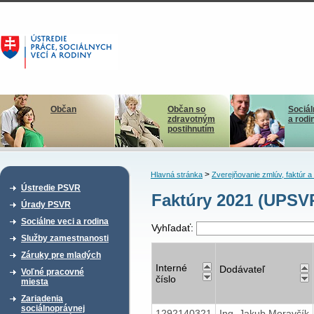
Občan
Občan so
Sociál
zdravotným
a rodi
postihnutím
>
Hlavná stránka
Zverejňovanie zmlúv, faktúr 
Ústredie PSVR
Faktúry 2021 (UPSV
Úrady PSVR
Sociálne veci a rodina
Vyhľadať:
Služby zamestnanosti
Záruky pre mladých
Interné
Dodávateľ
Voľné pracovné
číslo
miesta
Zariadenia
sociálnoprávnej
1292140321
Ing. Jakub Moravčík