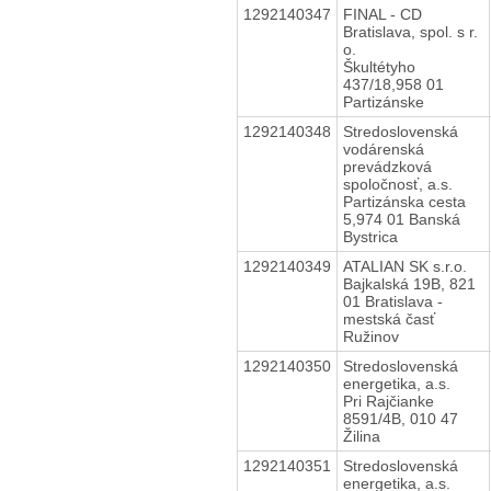
1292140347
FINAL - CD
Bratislava, spol. s r.
o.
Škultétyho
437/18,958 01
Partizánske
1292140348
Stredoslovenská
vodárenská
prevádzková
spoločnosť, a.s.
Partizánska cesta
5,974 01 Banská
Bystrica
1292140349
ATALIAN SK s.r.o.
Bajkalská 19B, 821
01 Bratislava -
mestská časť
Ružinov
1292140350
Stredoslovenská
energetika, a.s.
Pri Rajčianke
8591/4B, 010 47
Žilina
1292140351
Stredoslovenská
energetika, a.s.