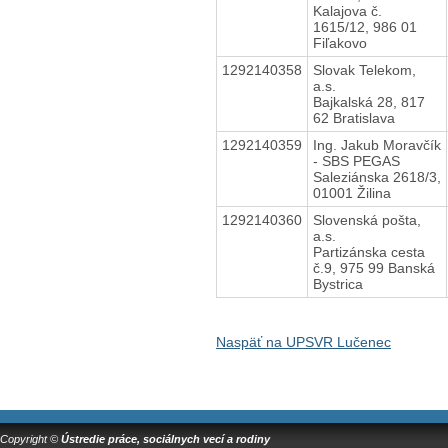
Kalajova č.
1615/12, 986 01
Fiľakovo
1292140358
Slovak Telekom,
a.s.
Bajkalská 28, 817
62 Bratislava
1292140359
Ing. Jakub Moravčík
- SBS PEGAS
Saleziánska 2618/3,
01001 Žilina
1292140360
Slovenská pošta,
a.s.
Partizánska cesta
č.9, 975 99 Banská
Bystrica
Naspäť na UPSVR Lučenec
Copyright ©
Ústredie práce, sociálnych vecí a rodiny