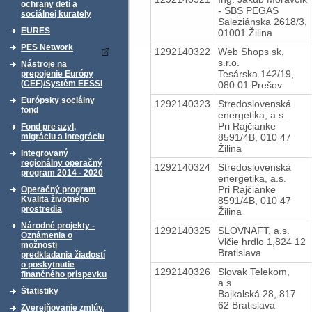
ochrany detí a
- SBS PEGAS
sociálnej kurately
Saleziánska 2618/3,
EURES
01001 Žilina
PES Network
1292140322
Web Shops sk,
s.r.o.
Nástroje na
Tesárska 142/19,
prepojenie Európy
(CEF)/Systém EESSI
080 01 Prešov
Európsky sociálny
1292140323
Stredoslovenská
fond
energetika, a.s.
Pri Rajčianke
Fond pre azyl,
8591/4B, 010 47
migráciu a integráciu
Žilina
Integrovaný
regionálny operačný
1292140324
Stredoslovenská
program 2014 - 2020
energetika, a.s.
Pri Rajčianke
Operačný program
Kvalita životného
8591/4B, 010 47
prostredia
Žilina
Národné projekty -
1292140325
SLOVNAFT, a.s.
Oznámenia o
Vlčie hrdlo 1,824 12
možnosti
Bratislava
predkladania žiadostí
o poskytnutie
1292140326
Slovak Telekom,
finančného príspevku
a.s.
Štatistiky
Bajkalská 28, 817
62 Bratislava
Zverejňovanie zmlúv,