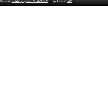
Generuje
redakčný systém BUXUS CMS
spoločnosti
ui42
.