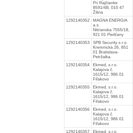
Pri Rajčianke
8591/4B, 010 47
Žilina
1292140352
MAGNA ENERGIA
a.s.
Nitrianska 7555/18,
921 01 Piešťany
1292140353
SPB Security s.r.o.
Kremnická 26, 851
01 Bratislava-
Petržalka
1292140354
Ekmed, s.r.o.
Kalajova č.
1615/12, 986 01
Fiľakovo
1292140355
Ekmed, s.r.o.
Kalajova č.
1615/12, 986 01
Fiľakovo
1292140356
Ekmed, s.r.o.
Kalajova č.
1615/12, 986 01
Fiľakovo
1292140357
Ekmed, s.r.o.