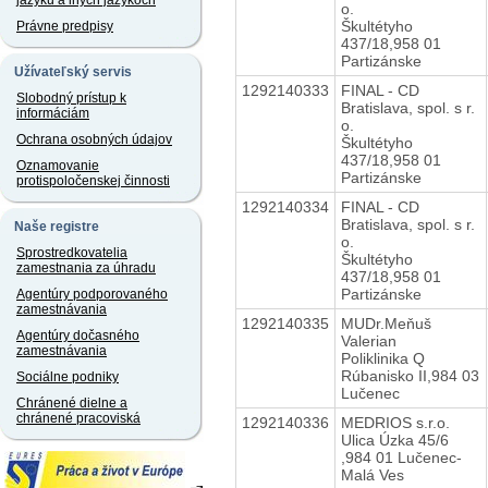
jazyku a iných jazykoch
o.
Škultétyho
Právne predpisy
437/18,958 01
Partizánske
Užívateľský servis
1292140333
FINAL - CD
Slobodný prístup k
Bratislava, spol. s r.
informáciám
o.
Ochrana osobných údajov
Škultétyho
437/18,958 01
Oznamovanie
Partizánske
protispoločenskej činnosti
1292140334
FINAL - CD
Bratislava, spol. s r.
Naše registre
o.
Sprostredkovatelia
Škultétyho
zamestnania za úhradu
437/18,958 01
Partizánske
Agentúry podporovaného
zamestnávania
1292140335
MUDr.Meňuš
Agentúry dočasného
Valerian
zamestnávania
Poliklinika Q
Rúbanisko II,984 03
Sociálne podniky
Lučenec
Chránené dielne a
chránené pracoviská
1292140336
MEDRIOS s.r.o.
Ulica Úzka 45/6
,984 01 Lučenec-
Malá Ves