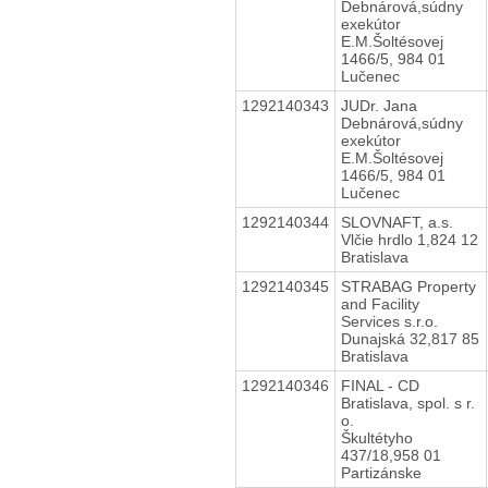
Debnárová,súdny
exekútor
E.M.Šoltésovej
1466/5, 984 01
Lučenec
1292140343
JUDr. Jana
Debnárová,súdny
exekútor
E.M.Šoltésovej
1466/5, 984 01
Lučenec
1292140344
SLOVNAFT, a.s.
Vlčie hrdlo 1,824 12
Bratislava
1292140345
STRABAG Property
and Facility
Services s.r.o.
Dunajská 32,817 85
Bratislava
1292140346
FINAL - CD
Bratislava, spol. s r.
o.
Škultétyho
437/18,958 01
Partizánske