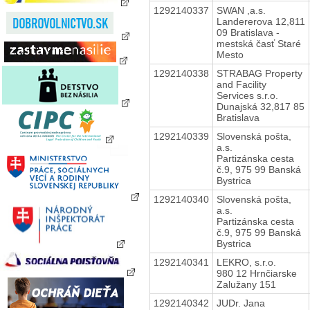
1292140337
SWAN ,a.s.
Landererova 12,811
09 Bratislava -
mestská časť Staré
Mesto
1292140338
STRABAG Property
and Facility
Services s.r.o.
Dunajská 32,817 85
Bratislava
1292140339
Slovenská pošta,
a.s.
Partizánska cesta
č.9, 975 99 Banská
Bystrica
1292140340
Slovenská pošta,
a.s.
Partizánska cesta
č.9, 975 99 Banská
Bystrica
1292140341
LEKRO, s.r.o.
980 12 Hrnčiarske
Zalužany 151
1292140342
JUDr. Jana