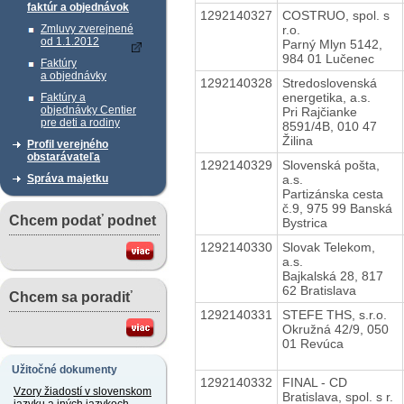
faktúr a objednávok
1292140327
COSTRUO, spol. s
r.o.
Zmluvy zverejnené
od 1.1.2012
Parný Mlyn 5142,
984 01 Lučenec
Faktúry
a objednávky
1292140328
Stredoslovenská
energetika, a.s.
Faktúry a
objednávky Centier
Pri Rajčianke
pre deti a rodiny
8591/4B, 010 47
Žilina
Profil verejného
obstarávateľa
1292140329
Slovenská pošta,
a.s.
Správa majetku
Partizánska cesta
č.9, 975 99 Banská
Chcem podať podnet
Bystrica
1292140330
Slovak Telekom,
a.s.
Bajkalská 28, 817
62 Bratislava
Chcem sa poradiť
1292140331
STEFE THS, s.r.o.
Okružná 42/9, 050
01 Revúca
Užitočné dokumenty
1292140332
FINAL - CD
Vzory žiadostí v slovenskom
Bratislava, spol. s r.