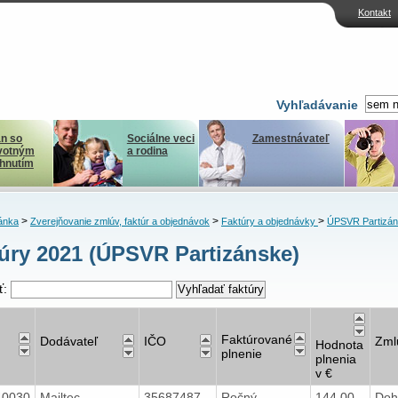
Kontakt
Vyhľadávanie
n so
Sociálne veci
Zamestnávateľ
votným
a rodina
ihnutím
>
>
>
ánka
Zverejňovanie zmlúv, faktúr a objednávok
Faktúry a objednávky
ÚPSVR Partizá
úry 2021 (ÚPSVR Partizánske)
ť:
Faktúrované
Dodávateľ
IČO
Zml
Hodnota
plnenie
plnenia
v €
40030
Mailtec
35687487
Ročný
144,00
Doh