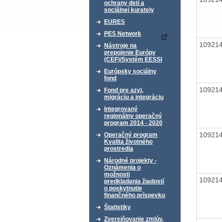
ochrany detí a
sociálnej kurately
EURES
PES Network
10921
Nástroje na
prepojenie Európy
(CEF)/Systém EESSI
Európsky sociálny
fond
10921
Fond pre azyl,
migráciu a integráciu
Integrovaný
regionálny operačný
program 2014 - 2020
10921
Operačný program
Kvalita životného
prostredia
Národné projekty -
Oznámenia o
možnosti
10921
predkladania žiadostí
o poskytnutie
finančného príspevku
Štatistiky
Zverejňovanie zmlúv,