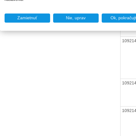
10921
Zamietnuť
Nie, uprav
Ok, pokračuj
10921
10921
10921