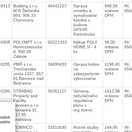
40313
Building s.r.o.
46442227
Oprava
948,00
IN-
M.R.Štefánika
omietky a
vrátane
050
891, 956 33
vymaľovanie
DPH
Chynorany
kotolne v
budove
ÚPSVR
Partizánske
40308
POLYMPT s.r.o.
50222333
Nákup POLY
96,00
IN-
Hornozelenická
HOME 5l - 4
vrátane
050
8, 900 28
ks
DPH
Zálesie
40295
PMR s.r.o.
34099433
Oprava kotlov
1198,40
IN-
Trenčianska
na
vrátane
050
cesta 1337, 957
zabezpečenie
DPH
01 Bánovce nad
vykorovania
Bebravou
40286
STRABAG
36361127
Výmena
1413,98
IN-
Property and
nefunkčného
vrátane
050
Facility
regulátora
DPH
Services,s.r.o.
plynu v
Dunajská 32,
reg.stanici
817 85
 našich
Bratislava
velého
40282
ROBINCO
31611630
Ročné služby
144,00
IN-
Slovakia s.r.o.
prevádzky
vrátane
050