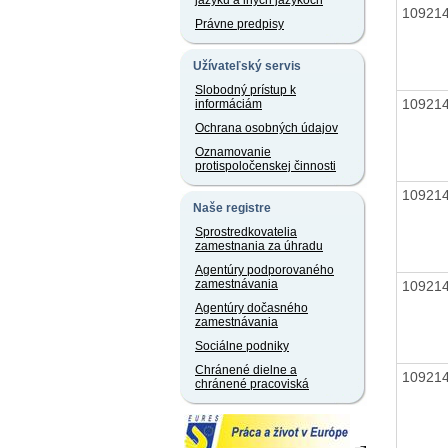
jazyku a iných jazykoch
10921
Právne predpisy
Užívateľský servis
Slobodný prístup k
10921
informáciám
Ochrana osobných údajov
Oznamovanie
protispoločenskej činnosti
10921
Naše registre
Sprostredkovatelia
zamestnania za úhradu
Agentúry podporovaného
zamestnávania
10921
Agentúry dočasného
zamestnávania
Sociálne podniky
Chránené dielne a
10921
chránené pracoviská