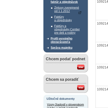
10921
faktúr a objednávok
Zmluvy zverejnené
od 1.1.2012
Faktúry
a objednávky
10921
Faktúry a
objednávky Centier
pre deti a rodiny
Profil verejného
obstarávateľa
10921
Správa majetku
Chcem podať podnet
10921
Chcem sa poradiť
10921
Užitočné dokumenty
Vzory žiadostí v slovenskom