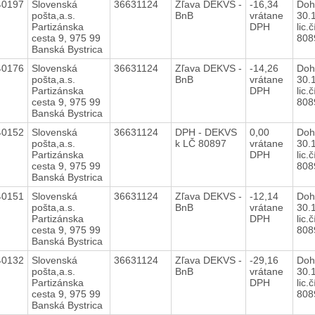
40197
Slovenská
36631124
Zľava DEKVS -
-16,34
Doh
pošta,a.s.
BnB
vrátane
30.
Partizánska
DPH
lic.č
cesta 9, 975 99
80
Banská Bystrica
40176
Slovenská
36631124
Zľava DEKVS -
-14,26
Doh
pošta,a.s.
BnB
vrátane
30.
Partizánska
DPH
lic.č
cesta 9, 975 99
80
Banská Bystrica
40152
Slovenská
36631124
DPH - DEKVS
0,00
Doh
pošta,a.s.
k LČ 80897
vrátane
30.
Partizánska
DPH
lic.č
cesta 9, 975 99
80
Banská Bystrica
40151
Slovenská
36631124
Zľava DEKVS -
-12,14
Doh
pošta,a.s.
BnB
vrátane
30.
Partizánska
DPH
lic.č
cesta 9, 975 99
80
Banská Bystrica
40132
Slovenská
36631124
Zľava DEKVS -
-29,16
Doh
pošta,a.s.
BnB
vrátane
30.
Partizánska
DPH
lic.č
cesta 9, 975 99
80
Banská Bystrica