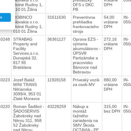
Dolné Rudiny 1,
DFS v DKC
DPH
010 01 Žilina
PB
40262
ROBINCO
31611630
Preventívna
54,00
IN-
te
Slovakia s.r.o.
prehliadka
vrátane
050
Dolné Rudiny 1,
frankovacieho
DPH
010 01 Žilina
stroja
40248
STRABAG
36361127
Oprava EZS -
272,16
IN-
Property and
výmena
vrátane
050
Facility
akumulátorov -
DPH
Services,s.r.o.
ÚPSVR
Dunajská 32,
Partizánske a
817 85
pracovisko
Bratislava
Bánovce nad
Bebravou
40223
Jozef Baláž
11928158
Príveský vozík
880,00
IN-
MINI TRANS
za osob.MV
vrátane
050
Nitrianska
DPH
3099/4, 953 01
Zlaté Moravce
40220
Roman Šadibol -
43228259
Nákup a
315,00
IN-
ŠADOSERVIS
montáž
bez DPH
050
Žabokreky nad
ťažného
Nitrou 311, 958
zariadenia na
52 Žabokreky
SMV Škoda
nad Nitrou
OCTAVIA - PE