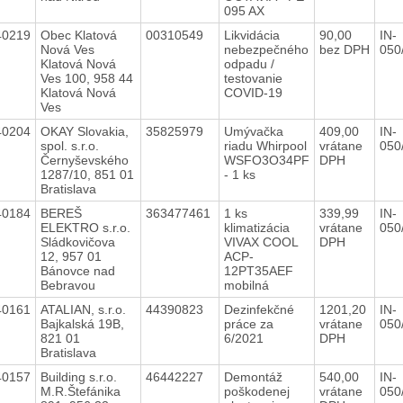
095 AX
40219
Obec Klatová
00310549
Likvidácia
90,00
IN-
Nová Ves
nebezpečného
bez DPH
050
Klatová Nová
odpadu /
Ves 100, 958 44
testovanie
Klatová Nová
COVID-19
Ves
40204
OKAY Slovakia,
35825979
Umývačka
409,00
IN-
spol. s.r.o.
riadu Whirpool
vrátane
050
Černyševského
WSFO3O34PF
DPH
1287/10, 851 01
- 1 ks
Bratislava
40184
BEREŠ
363477461
1 ks
339,99
IN-
ELEKTRO s.r.o.
klimatizácia
vrátane
050
Sládkovičova
VIVAX COOL
DPH
12, 957 01
ACP-
Bánovce nad
12PT35AEF
Bebravou
mobilná
40161
ATALIAN, s.r.o.
44390823
Dezinfekčné
1201,20
IN-
Bajkalská 19B,
práce za
vrátane
050
821 01
6/2021
DPH
Bratislava
40157
Building s.r.o.
46442227
Demontáž
540,00
IN-
M.R.Štefánika
poškodenej
vrátane
050