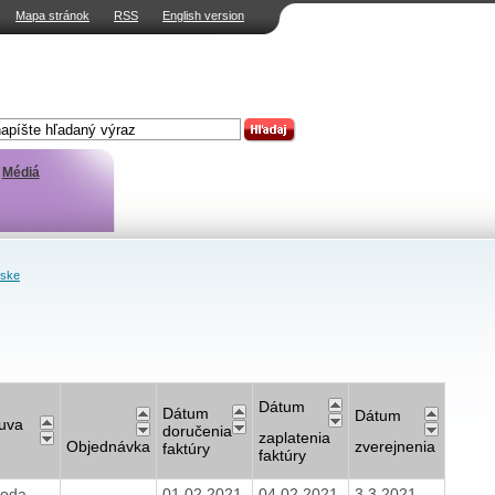
Mapa stránok
RSS
English version
Médiá
nske
Dátum
Dátum
Dátum
uva
doručenia
zaplatenia
Objednávka
zverejnenia
faktúry
faktúry
oda
-
01.02.2021
04.02.2021
3.3.2021