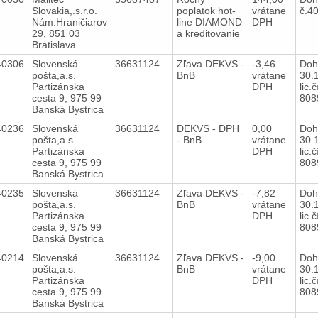
Slovakia,.s.r.o.
poplatok hot-
vrátane
č.4
Nám.Hraničiarov
line DIAMOND
DPH
29, 851 03
a kreditovanie
Bratislava
40306
Slovenská
36631124
Zľava DEKVS -
-3,46
Doh
pošta,a.s.
BnB
vrátane
30.
Partizánska
DPH
lic.č
cesta 9, 975 99
80
Banská Bystrica
40236
Slovenská
36631124
DEKVS - DPH
0,00
Doh
pošta,a.s.
- BnB
vrátane
30.
Partizánska
DPH
lic.č
cesta 9, 975 99
80
Banská Bystrica
40235
Slovenská
36631124
Zľava DEKVS -
-7,82
Doh
pošta,a.s.
BnB
vrátane
30.
Partizánska
DPH
lic.č
cesta 9, 975 99
80
Banská Bystrica
40214
Slovenská
36631124
Zľava DEKVS -
-9,00
Doh
pošta,a.s.
BnB
vrátane
30.
Partizánska
DPH
lic.č
cesta 9, 975 99
80
Banská Bystrica