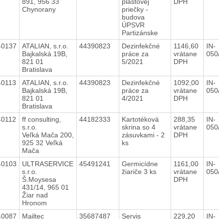
891, 956 33
plastovej
DPH
Chynorany
priečky -
budova
ÚPSVR
Partizánske
40137
ATALIAN, s.r.o.
44390823
Dezinfekčné
1146,60
IN-
Bajkalská 19B,
práce za
vrátane
050
821 01
5/2021
DPH
Bratislava
40113
ATALIAN, s.r.o.
44390823
Dezinfekčné
1092,00
IN-
Bajkalská 19B,
práce za
vrátane
050
821 01
4/2021
DPH
Bratislava
40112
ff consulting,
44182333
Kartotéková
288,35
IN-
s.r.o.
skrina so 4
vrátane
050
Veľká Mača 200,
zásuvkami - 2
DPH
925 32 Veľká
ks
Mača
40103
ULTRASERVICE
45491241
Germicídne
1161,00
IN-
s.r.o.
žiariče 3 ks
vrátane
050
Š.Moysesa
DPH
431/14, 965 01
Žiar nad
Hronom
40087
Mailtec
35687487
Servis
229,20
IN-