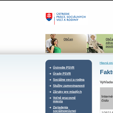
Občan
Obča
zdra
post
Hlavná str
Ústredie PSVR
Fakt
Úrady PSVR
Sociálne veci a rodina
Vyhľada
Služby zamestnanosti
Záruky pre mladých
Interné
Voľné pracovné
číslo
miesta
Zariadenia
sociálnoprávnej
10921