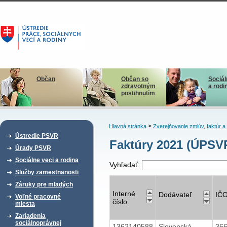
Občan
Občan so
Sociál
zdravotným
a rodi
postihnutím
>
Hlavná stránka
Zverejňovanie zmlúv, faktúr 
Ústredie PSVR
Faktúry 2021 (ÚPSV
Úrady PSVR
Sociálne veci a rodina
Vyhľadať:
Služby zamestnanosti
Záruky pre mladých
Interné
Dodávateľ
IČ
Voľné pracovné
číslo
miesta
Zariadenia
sociálnoprávnej
1362140588
Slovenská
36