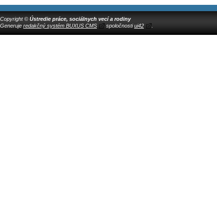
Copyright ©
Ústredie práce, sociálnych vecí a rodiny
Generuje
redakčný systém BUXUS CMS
spoločnosti
ui42
.