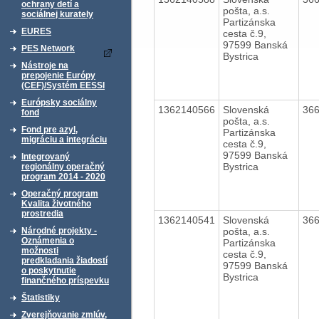
ochrany detí a
pošta, a.s.
sociálnej kurately
Partizánska
EURES
cesta č.9,
97599 Banská
PES Network
Bystrica
Nástroje na
prepojenie Európy
(CEF)/Systém EESSI
Európsky sociálny
1362140566
Slovenská
36
fond
pošta, a.s.
Fond pre azyl,
Partizánska
migráciu a integráciu
cesta č.9,
97599 Banská
Integrovaný
Bystrica
regionálny operačný
program 2014 - 2020
Operačný program
Kvalita životného
prostredia
1362140541
Slovenská
36
pošta, a.s.
Národné projekty -
Oznámenia o
Partizánska
možnosti
cesta č.9,
predkladania žiadostí
97599 Banská
o poskytnutie
Bystrica
finančného príspevku
Štatistiky
Zverejňovanie zmlúv,