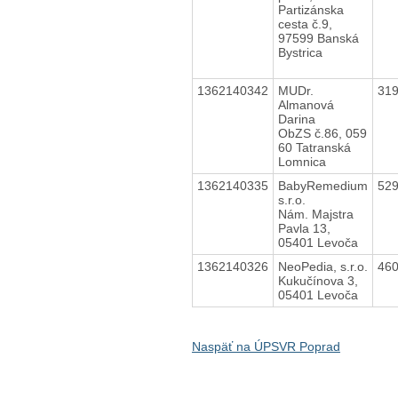
Partizánska
cesta č.9,
97599 Banská
Bystrica
1362140342
MUDr.
31
Almanová
Darina
ObZS č.86, 059
60 Tatranská
Lomnica
1362140335
BabyRemedium
52
s.r.o.
Nám. Majstra
Pavla 13,
05401 Levoča
1362140326
NeoPedia, s.r.o.
46
Kukučínova 3,
05401 Levoča
Naspäť na ÚPSVR Poprad