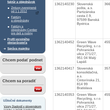
faktúr a objednávok
1362140230
Slovenská
36
pošta, a.s.
Zmluvy zverejnené
od 1.1.2012
Partizánska
cesta č.9,
Faktúry
97599 Banská
a objednávky
Bystrica
Faktúry a
objednávky Centier
pre deti a rodiny
Profil verejného
1362140452
Green Wave
45
obstarávateľa
Recycling, s.r.o.
Správa majetku
Pohranická
ulica 271/27,
951 04 Malý
Chcem podať podnet
Lapáš
1362140417
Slovenská
35
konsolidačná,
a.s.
Cintorínska 21,
Chcem sa poradiť
814 99
Bratislava
1362140353
Green Wave
45
Recycling, s.r.o.
Užitočné dokumenty
Pohranická
ulica 271/27,
Vzory žiadostí v slovenskom