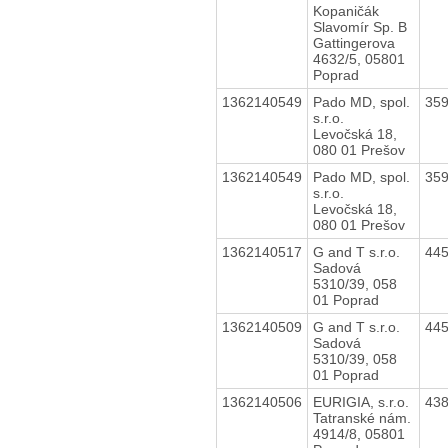
Kopaničák
Slavomír Sp. B
Gattingerova
4632/5, 05801
Poprad
1362140549
Pado MD, spol.
35
s.r.o.
Levočská 18,
080 01 Prešov
1362140549
Pado MD, spol.
35
s.r.o.
Levočská 18,
080 01 Prešov
1362140517
G and T s.r.o.
44
Sadová
5310/39, 058
01 Poprad
1362140509
G and T s.r.o.
44
Sadová
5310/39, 058
01 Poprad
1362140506
EURIGIA, s.r.o.
43
Tatranské nám.
4914/8, 05801