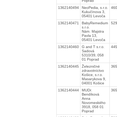
Poprad
1362140494
NeoPedia, s.r.o.
46
Kukučínova 3,
05401 Levoča
1362140471
BabyRemedium
52
s.r.o.
Nám. Majstra
Pavla 13,
05401 Levoča
1362140460
G and T s.r.o.
44
Sadová
5310/39, 058
01 Poprad
1362140445
Železničné
36
zdravotníctvo
Košice, s.r.o.
Masarykova 9,
04001 Košice
1362140444
MUDr.
36
Bendíková
Anna
Novomeského
3918, 058 01
Poprad