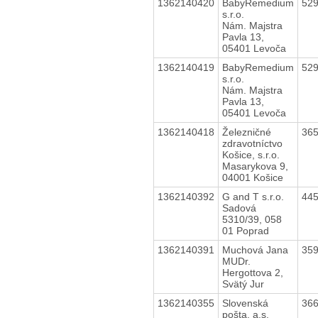
1362140420
BabyRemedium
52
s.r.o.
Nám. Majstra
Pavla 13,
05401 Levoča
1362140419
BabyRemedium
52
s.r.o.
Nám. Majstra
Pavla 13,
05401 Levoča
1362140418
Železničné
36
zdravotníctvo
Košice, s.r.o.
Masarykova 9,
04001 Košice
1362140392
G and T s.r.o.
44
Sadová
5310/39, 058
01 Poprad
1362140391
Muchová Jana
35
MUDr.
Hergottova 2,
Svätý Jur
1362140355
Slovenská
36
pošta, a.s.