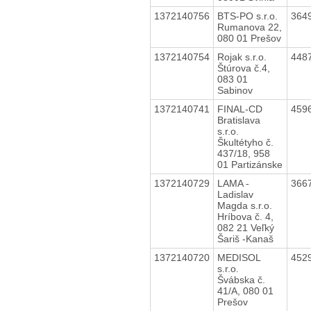
1372140756
BTS-PO s.r.o.
364
Rumanova 22,
080 01 Prešov
1372140754
Rojak s.r.o.
448
Štúrova č.4,
083 01
Sabinov
1372140741
FINAL-CD
459
Bratislava
s.r.o.
Škultétyho č.
437/18, 958
01 Partizánske
1372140729
LAMA -
366
Ladislav
Magda s.r.o.
Hríbova č. 4,
082 21 Veľký
Šariš -Kanaš
1372140720
MEDISOL
452
s.r.o.
Švábska č.
41/A, 080 01
Prešov