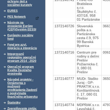
ochrany detí a
Bratislava
sociálnej kurately
s.r.o.
EURES
Škultétyho č.
437/18, 958
PES Network
01 Partizánske
Nástroje na
1372140726
Slovenská
366
prepojenie Európy
(CEF)/Systém EESSI
pošta a.s.
Partizánska
Európsky sociálny
cesta č.9, 975
fond
99 Banská
Fond pre azyl,
Bystrica
migráciu a integráciu
1372140716
Centrum pre
006
Integrovaný
rodiny s deťmi
regionálny operačný
Prešov
program 2014 - 2020
Požiarnicka č.
Operačný program
3, 080 01
Kvalita životného
Prešov
prostredia
1372140777
MUDr. Staško
365
Národné projekty -
Juraj - GP-
Oznámenia o
PRAKTIK s.r.o.
možnosti
predkladania žiadostí
Konštantínová
o poskytnutie
č. 17, 080 01
finančného príspevku
Prešov
Štatistiky
1372140774
MDPRAK s.r.o.
479
Levočská č.
Zverejňovanie zmlúv,