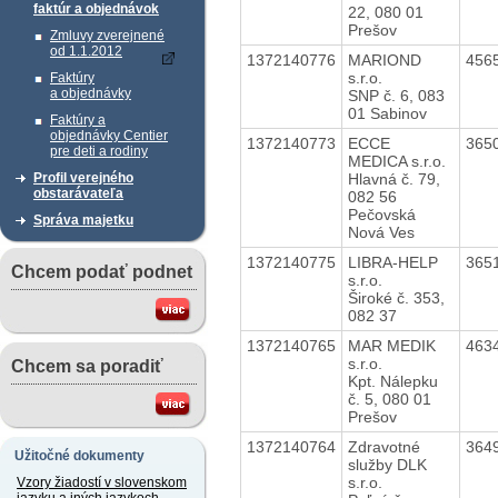
faktúr a objednávok
22, 080 01
Prešov
Zmluvy zverejnené
od 1.1.2012
1372140776
MARIOND
456
s.r.o.
Faktúry
a objednávky
SNP č. 6, 083
01 Sabinov
Faktúry a
objednávky Centier
1372140773
ECCE
365
pre deti a rodiny
MEDICA s.r.o.
Hlavná č. 79,
Profil verejného
obstarávateľa
082 56
Pečovská
Správa majetku
Nová Ves
1372140775
LIBRA-HELP
365
Chcem podať podnet
s.r.o.
Široké č. 353,
082 37
1372140765
MAR MEDIK
463
s.r.o.
Chcem sa poradiť
Kpt. Nálepku
č. 5, 080 01
Prešov
1372140764
Zdravotné
364
Užitočné dokumenty
služby DLK
s.r.o.
Vzory žiadostí v slovenskom