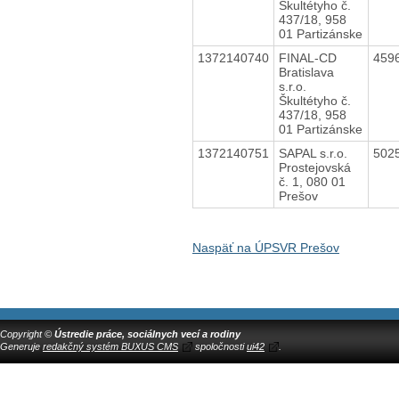
Škultétyho č.
437/18, 958
01 Partizánske
1372140740
FINAL-CD
459
Bratislava
s.r.o.
Škultétyho č.
437/18, 958
01 Partizánske
1372140751
SAPAL s.r.o.
502
Prostejovská
č. 1, 080 01
Prešov
Naspäť na ÚPSVR Prešov
Copyright ©
Ústredie práce, sociálnych vecí a rodiny
Generuje
redakčný systém BUXUS CMS
spoločnosti
ui42
.