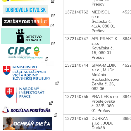
Prešov
1372140762
MEDISOL
452
s.r.o.
Švábska č.
41/A, 080 01
Prešov
1372140747
APL PRAKTIK
364
s.r.o.
Kováčska č.
15, 080 01
Prešov
1372140744
SIMA-MEDIK
452
s.r.o., MUDr.
Melánia
Ruckschlosová
Žehňa č. 26,
082 06
1372140755
PRA-LEK s.r.o.
364
Prostejovská
č. 33/B, 080
01 Prešov
1372140753
DURKAN
365
s.r.o., JUDr.
Ďurkáň