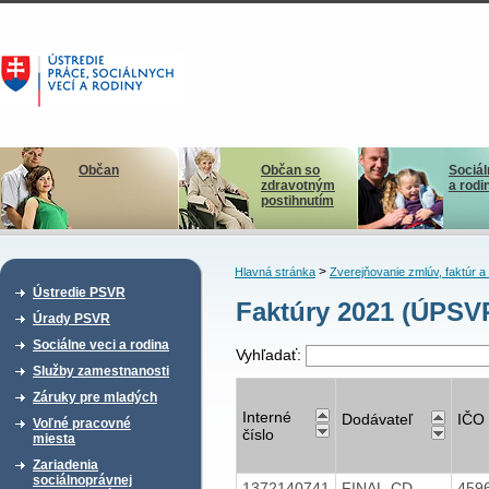
Občan
Občan so
Sociál
zdravotným
a rodi
postihnutím
>
Hlavná stránka
Zverejňovanie zmlúv, faktúr 
Ústredie PSVR
Faktúry 2021 (ÚPSV
Úrady PSVR
Sociálne veci a rodina
Vyhľadať:
Služby zamestnanosti
Záruky pre mladých
Interné
Dodávateľ
IČO
Voľné pracovné
číslo
miesta
Zariadenia
sociálnoprávnej
1372140741
FINAL-CD
459