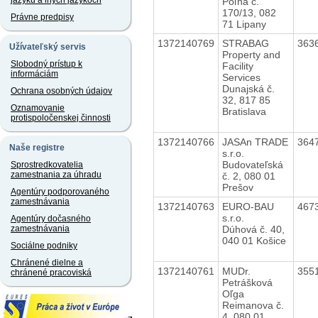
jazyku a iných jazykoch
Poľná č.
170/13, 082
Právne predpisy
71 Lipany
1372140769
STRABAG
363
Užívateľský servis
Property and
Slobodný prístup k
Facility
informáciám
Services
Dunajská č.
Ochrana osobných údajov
32, 817 85
Oznamovanie
Bratislava
protispoločenskej činnosti
1372140766
JASAn TRADE
364
Naše registre
s.r.o.
Budovateľská
Sprostredkovatelia
zamestnania za úhradu
č. 2, 080 01
Prešov
Agentúry podporovaného
zamestnávania
1372140763
EURO-BAU
467
s.r.o.
Agentúry dočasného
Dúhová č. 40,
zamestnávania
040 01 Košice
Sociálne podniky
Chránené dielne a
1372140761
MUDr.
355
chránené pracoviská
Petrášková
Oľga
Reimanova č.
4, 080 01