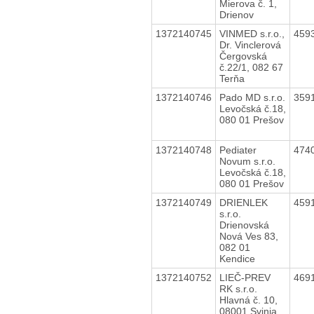
Mierova č. 1,
Drienov
1372140745
VINMED s.r.o.,
459
Dr. Vinclerová
Čergovská
č.22/1, 082 67
Terňa
1372140746
Pado MD s.r.o.
359
Levočská č.18,
080 01 Prešov
1372140748
Pediater
474
Novum s.r.o.
Levočská č.18,
080 01 Prešov
1372140749
DRIENLEK
459
s.r.o.
Drienovská
Nová Ves 83,
082 01
Kendice
1372140752
LIEČ-PREV
469
RK s.r.o.
Hlavná č. 10,
08001 Svinia