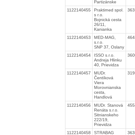
Partizánske
1122140455
Praktimed spol.
36
s r.o.
Bojnická cesta
26/11,
Kanianka
1122140453
MED-MAG,
46
s.r.o.
SNP 37, Oslany
1122140454
ISSO s.r.o.
36
Andreja Hlinku
40, Prievidza
1122140457
MUDr.
31
Čentíková
Viera
Morovnianska
cesta,
Handlová
1122140456
MUDr. Stanová
45
Renáta s.r.o.
Sitnianskeho
222/19,
Prievidza
1122140458
STRABAG
36