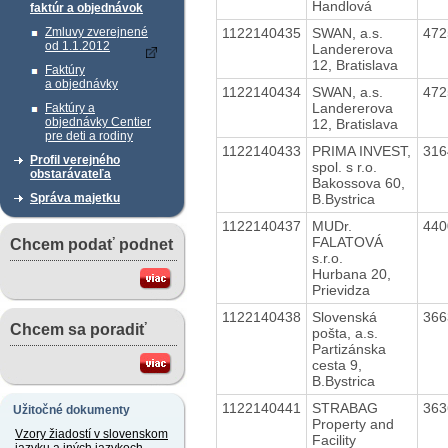
Handlová
faktúr a objednávok
1122140435
SWAN, a.s.
47
Zmluvy zverejnené
od 1.1.2012
Landererova
12, Bratislava
Faktúry
a objednávky
1122140434
SWAN, a.s.
47
Landererova
Faktúry a
objednávky Centier
12, Bratislava
pre deti a rodiny
1122140433
PRIMA INVEST,
31
Profil verejného
spol. s r.o.
obstarávateľa
Bakossova 60,
B.Bystrica
Správa majetku
1122140437
MUDr.
44
FALATOVÁ
Chcem podať podnet
s.r.o.
Hurbana 20,
Prievidza
1122140438
Slovenská
36
Chcem sa poradiť
pošta, a.s.
Partizánska
cesta 9,
B.Bystrica
1122140441
STRABAG
36
Užitočné dokumenty
Property and
Vzory žiadostí v slovenskom
Facility