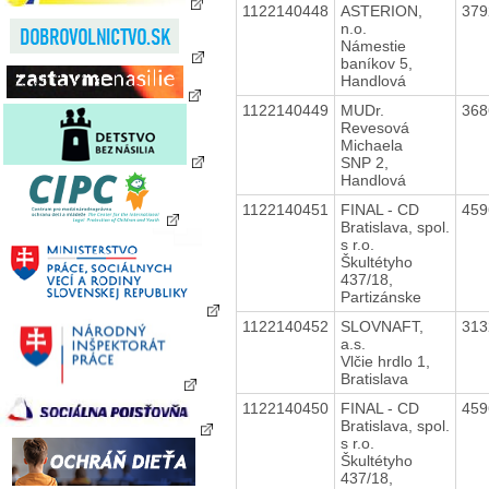
1122140448
ASTERION,
37
n.o.
Námestie
baníkov 5,
Handlová
1122140449
MUDr.
36
Revesová
Michaela
SNP 2,
Handlová
1122140451
FINAL - CD
45
Bratislava, spol.
s r.o.
Škultétyho
437/18,
Partizánske
1122140452
SLOVNAFT,
31
a.s.
Vlčie hrdlo 1,
Bratislava
1122140450
FINAL - CD
45
Bratislava, spol.
s r.o.
Škultétyho
437/18,