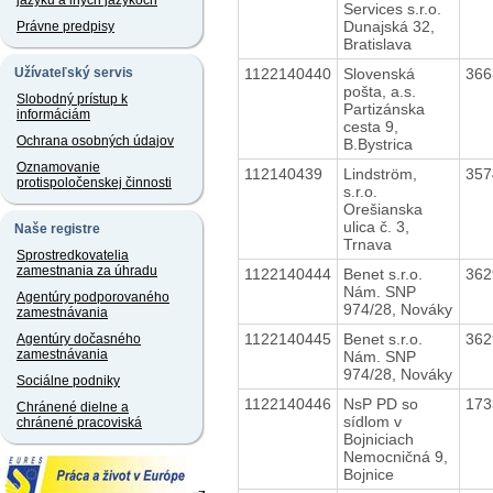
jazyku a iných jazykoch
Services s.r.o.
Dunajská 32,
Právne predpisy
Bratislava
1122140440
Slovenská
36
Užívateľský servis
pošta, a.s.
Slobodný prístup k
Partizánska
informáciám
cesta 9,
Ochrana osobných údajov
B.Bystrica
Oznamovanie
112140439
Lindström,
35
protispoločenskej činnosti
s.r.o.
Orešianska
ulica č. 3,
Naše registre
Trnava
Sprostredkovatelia
zamestnania za úhradu
1122140444
Benet s.r.o.
36
Nám. SNP
Agentúry podporovaného
974/28, Nováky
zamestnávania
1122140445
Benet s.r.o.
36
Agentúry dočasného
zamestnávania
Nám. SNP
974/28, Nováky
Sociálne podniky
1122140446
NsP PD so
17
Chránené dielne a
sídlom v
chránené pracoviská
Bojniciach
Nemocničná 9,
Bojnice