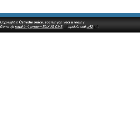
Copyright ©
Ústredie práce, sociálnych vecí a rodiny
Generuje
redakčný systém BUXUS CMS
spoločnosti
ui42
.