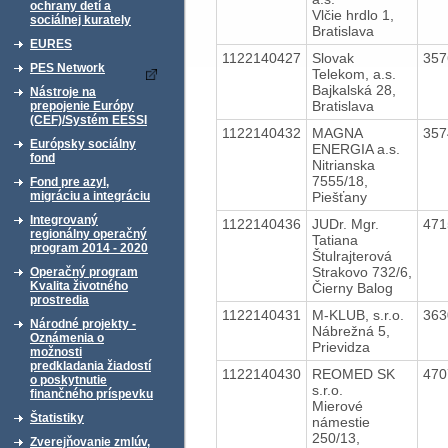
ochrany detí a
Vlčie hrdlo 1,
sociálnej kurately
Bratislava
EURES
1122140427
Slovak
35
PES Network
Telekom, a.s.
Bajkalská 28,
Nástroje na
Bratislava
prepojenie Európy
(CEF)/Systém EESSI
1122140432
MAGNA
35
Európsky sociálny
ENERGIA a.s.
fond
Nitrianska
7555/18,
Fond pre azyl,
Piešťany
migráciu a integráciu
Integrovaný
1122140436
JUDr. Mgr.
47
regionálny operačný
Tatiana
program 2014 - 2020
Štulrajterová
Strakovo 732/6,
Operačný program
Kvalita životného
Čierny Balog
prostredia
1122140431
M-KLUB, s.r.o.
36
Národné projekty -
Nábrežná 5,
Oznámenia o
Prievidza
možnosti
predkladania žiadostí
1122140430
REOMED SK
47
o poskytnutie
s.r.o.
finančného príspevku
Mierové
Štatistiky
námestie
250/13,
Zverejňovanie zmlúv,