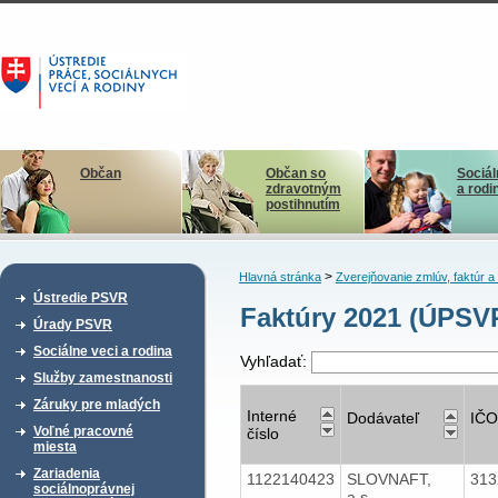
Občan
Občan so
Sociál
zdravotným
a rodi
postihnutím
>
Hlavná stránka
Zverejňovanie zmlúv, faktúr 
Ústredie PSVR
Faktúry 2021 (ÚPSVR
Úrady PSVR
Sociálne veci a rodina
Vyhľadať:
Služby zamestnanosti
Záruky pre mladých
Interné
Dodávateľ
IČO
Voľné pracovné
číslo
miesta
Zariadenia
1122140423
SLOVNAFT,
31
sociálnoprávnej
a.s.