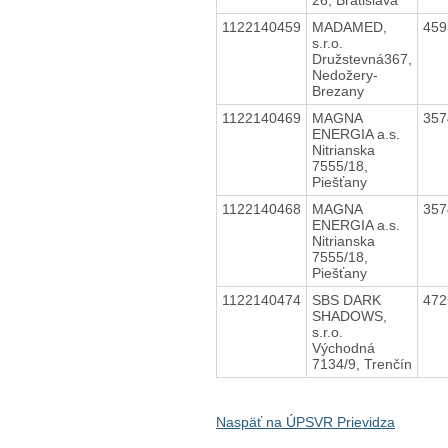
1122140459
MADAMED,
45
s.r.o.
Družstevná367,
Nedožery-
Brezany
1122140469
MAGNA
35
ENERGIA a.s.
Nitrianska
7555/18,
Piešťany
1122140468
MAGNA
35
ENERGIA a.s.
Nitrianska
7555/18,
Piešťany
1122140474
SBS DARK
47
SHADOWS,
s.r.o.
Východná
7134/9, Trenčín
Naspäť na ÚPSVR Prievidza