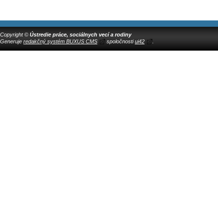
Copyright ©
Ústredie práce, sociálnych vecí a rodiny
Generuje
redakčný systém BUXUS CMS
spoločnosti
ui42
.