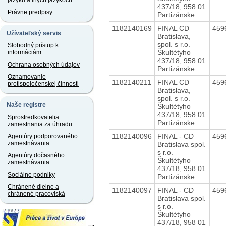
jazyku a iných jazykoch
437/18, 958 01
Právne predpisy
Partizánske
1182140169
FINAL CD
459
Užívateľský servis
Bratislava,
spol. s r.o.
Slobodný prístup k
Škultétyho
informáciám
437/18, 958 01
Ochrana osobných údajov
Partizánske
Oznamovanie
1182140211
FINAL CD
459
protispoločenskej činnosti
Bratislava,
spol. s r.o.
Naše registre
Škultétyho
437/18, 958 01
Sprostredkovatelia
Partizánske
zamestnania za úhradu
1182140096
FINAL - CD
459
Agentúry podporovaného
zamestnávania
Bratislava spol.
s r.o.
Agentúry dočasného
Škultétyho
zamestnávania
437/18, 958 01
Sociálne podniky
Partizánske
Chránené dielne a
1182140097
FINAL - CD
459
chránené pracoviská
Bratislava spol.
s r.o.
Škultétyho
437/18, 958 01