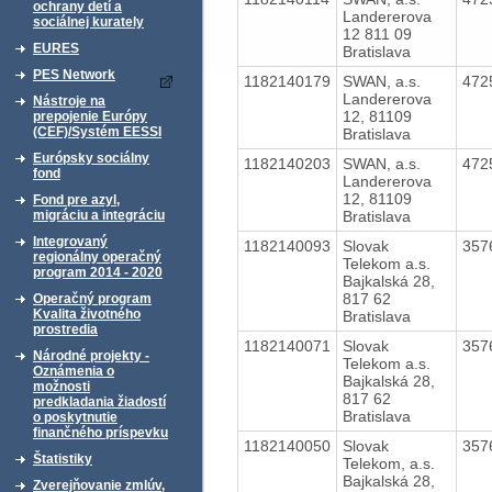
ochrany detí a
Landererova
sociálnej kurately
12 811 09
EURES
Bratislava
PES Network
1182140179
SWAN, a.s.
472
Landererova
Nástroje na
12, 81109
prepojenie Európy
(CEF)/Systém EESSI
Bratislava
Európsky sociálny
1182140203
SWAN, a.s.
472
fond
Landererova
12, 81109
Fond pre azyl,
Bratislava
migráciu a integráciu
Integrovaný
1182140093
Slovak
357
regionálny operačný
Telekom a.s.
program 2014 - 2020
Bajkalská 28,
817 62
Operačný program
Kvalita životného
Bratislava
prostredia
1182140071
Slovak
357
Národné projekty -
Telekom a.s.
Oznámenia o
Bajkalská 28,
možnosti
817 62
predkladania žiadostí
Bratislava
o poskytnutie
finančného príspevku
1182140050
Slovak
357
Štatistiky
Telekom, a.s.
Bajkalská 28,
Zverejňovanie zmlúv,