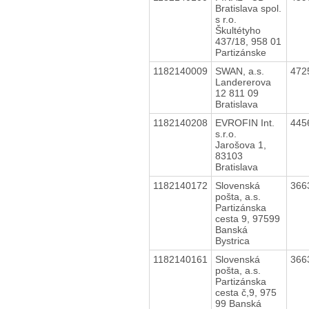
Bratislava spol.
s r.o.
Škultétyho
437/18, 958 01
Partizánske
1182140009
SWAN, a.s.
472
Landererova
12 811 09
Bratislava
1182140208
EVROFIN Int.
445
s.r.o.
Jarošova 1,
83103
Bratislava
1182140172
Slovenská
366
pošta, a.s.
Partizánska
cesta 9, 97599
Banská
Bystrica
1182140161
Slovenská
366
pošta, a.s.
Partizánska
cesta č,9, 975
99 Banská