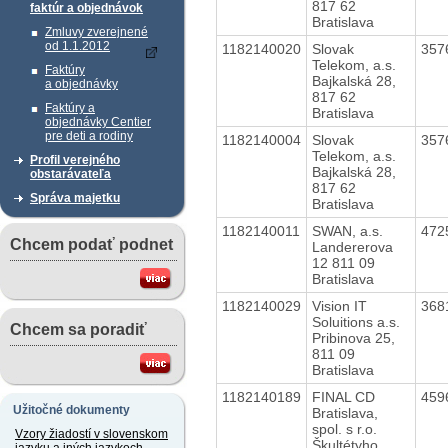
817 62
faktúr a objednávok
Bratislava
Zmluvy zverejnené
od 1.1.2012
1182140020
Slovak
357
Telekom, a.s.
Faktúry
Bajkalská 28,
a objednávky
817 62
Faktúry a
Bratislava
objednávky Centier
pre deti a rodiny
1182140004
Slovak
357
Telekom, a.s.
Profil verejného
Bajkalská 28,
obstarávateľa
817 62
Správa majetku
Bratislava
1182140011
SWAN, a.s.
472
Chcem podať podnet
Landererova
12 811 09
Bratislava
1182140029
Vision IT
368
Soluitions a.s.
Chcem sa poradiť
Pribinova 25,
811 09
Bratislava
1182140189
FINAL CD
459
Užitočné dokumenty
Bratislava,
spol. s r.o.
Vzory žiadostí v slovenskom
Škultétyho