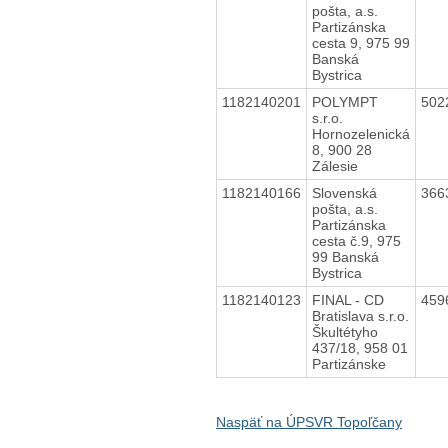
pošta, a.s.
Partizánska
cesta 9, 975 99
Banská
Bystrica
1182140201
POLYMPT
502
s.r.o.
Hornozelenická
8, 900 28
Zálesie
1182140166
Slovenská
366
pošta, a.s.
Partizánska
cesta č.9, 975
99 Banská
Bystrica
1182140123
FINAL - CD
459
Bratislava s.r.o.
Škultétyho
437/18, 958 01
Partizánske
Naspäť na ÚPSVR Topoľčany