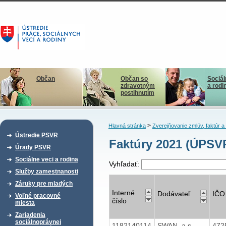
Občan
Občan so
Sociál
zdravotným
a rodi
postihnutím
>
Hlavná stránka
Zverejňovanie zmlúv, faktúr 
Ústredie PSVR
Faktúry 2021 (ÚPSV
Úrady PSVR
Sociálne veci a rodina
Vyhľadať:
Služby zamestnanosti
Záruky pre mladých
Interné
Dodávateľ
IČO
Voľné pracovné
číslo
miesta
Zariadenia
sociálnoprávnej
1182140114
SWAN, a.s.
472