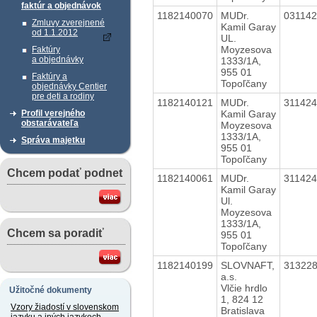
faktúr a objednávok
1182140070
MUDr.
03114
Zmluvy zverejnené
Kamil Garay
od 1.1.2012
UL.
Moyzesova
Faktúry
a objednávky
1333/1A,
955 01
Faktúry a
Topoľčany
objednávky Centier
pre deti a rodiny
1182140121
MUDr.
31142
Kamil Garay
Profil verejného
obstarávateľa
Moyzesova
1333/1A,
Správa majetku
955 01
Topoľčany
Chcem podať podnet
1182140061
MUDr.
31142
Kamil Garay
Ul.
Moyzesova
1333/1A,
Chcem sa poradiť
955 01
Topoľčany
1182140199
SLOVNAFT,
31322
a.s.
Vlčie hrdlo
Užitočné dokumenty
1, 824 12
Vzory žiadostí v slovenskom
Bratislava