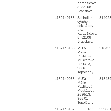
Karadžičova
8, 82108
Bratislava
1182140188
Schindler
31402
výťahy a
eskalátory,
a.s.
Karadžičova
8, 82108
Bratislava
1182140138
MUDr.
31843
Mária
Pavlíková
Muškátova
2596/13,
95501
Topoľčany
1182140068
MUDr.
31843
Mária
Pavlíková
Muškátova
2596/13,
955 01
Topoľčany
1182140167
ELEKTRO
33986