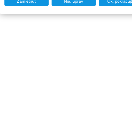
Zamietnuť
Nie, uprav
Ok, pokračuj