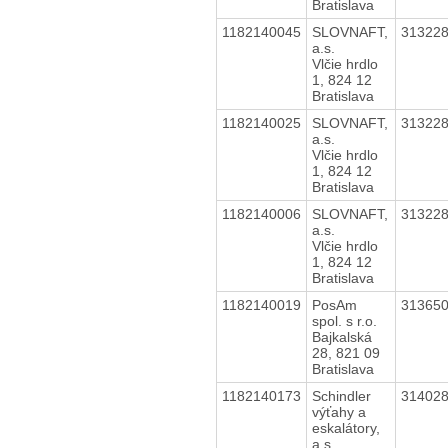
Bratislava
1182140045
SLOVNAFT,
31322
a.s.
Vlčie hrdlo
1, 824 12
Bratislava
1182140025
SLOVNAFT,
31322
a.s.
Vlčie hrdlo
1, 824 12
Bratislava
1182140006
SLOVNAFT,
31322
a.s.
Vlčie hrdlo
1, 824 12
Bratislava
1182140019
PosAm
31365
spol. s r.o.
Bajkalská
28, 821 09
Bratislava
1182140173
Schindler
31402
výťahy a
eskalátory,
a.s.