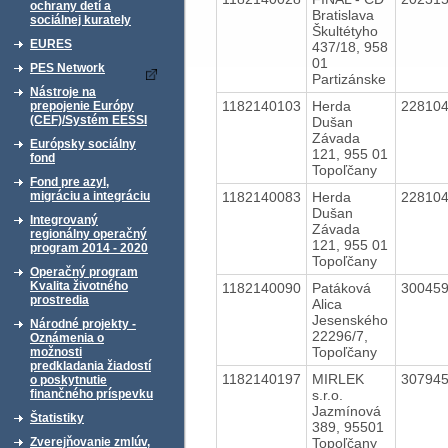
ochrany detí a
Bratislava
sociálnej kurately
Škultétyho
EURES
437/18, 958
01
PES Network
Partizánske
Nástroje na
1182140103
Herda
22810
prepojenie Európy
(CEF)/Systém EESSI
Dušan
Závada
Európsky sociálny
121, 955 01
fond
Topoľčany
Fond pre azyl,
1182140083
Herda
22810
migráciu a integráciu
Dušan
Integrovaný
Závada
regionálny operačný
121, 955 01
program 2014 - 2020
Topoľčany
Operačný program
Kvalita životného
1182140090
Patáková
30045
prostredia
Alica
Jesenského
Národné projekty -
22296/7,
Oznámenia o
Topoľčany
možnosti
predkladania žiadostí
1182140197
MIRLEK
30794
o poskytnutie
s.r.o.
finančného príspevku
Jazmínová
Štatistiky
389, 95501
Topoľčany
Zverejňovanie zmlúv,