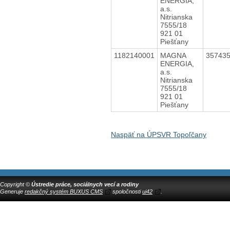
ENERGIA,
a.s.
Nitrianska
7555/18
921 01
Piešťany
1182140001
MAGNA
35743
ENERGIA,
a.s.
Nitrianska
7555/18
921 01
Piešťany
Naspäť na ÚPSVR Topoľčany
Copyright ©
Ústredie práce, sociálnych vecí a rodiny
Generuje
redakčný systém BUXUS CMS
spoločnosti
ui42
.