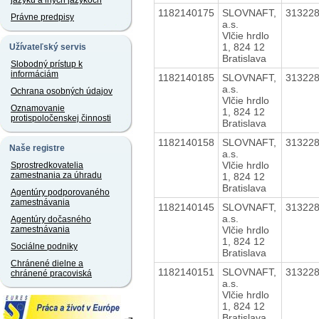
jazyku a iných jazykoch
1182140175
SLOVNAFT,
31322
Právne predpisy
a.s.
Vlčie hrdlo
1, 824 12
Užívateľský servis
Bratislava
Slobodný prístup k
informáciám
1182140185
SLOVNAFT,
31322
a.s.
Ochrana osobných údajov
Vlčie hrdlo
Oznamovanie
1, 824 12
protispoločenskej činnosti
Bratislava
1182140158
SLOVNAFT,
31322
Naše registre
a.s.
Vlčie hrdlo
Sprostredkovatelia
zamestnania za úhradu
1, 824 12
Bratislava
Agentúry podporovaného
zamestnávania
1182140145
SLOVNAFT,
31322
a.s.
Agentúry dočasného
Vlčie hrdlo
zamestnávania
1, 824 12
Sociálne podniky
Bratislava
Chránené dielne a
1182140151
SLOVNAFT,
31322
chránené pracoviská
a.s.
Vlčie hrdlo
1, 824 12
Bratislava