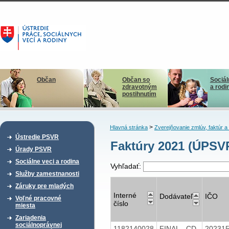
Občan
Občan so
Sociál
zdravotným
a rodi
postihnutím
>
Hlavná stránka
Zverejňovanie zmlúv, faktúr 
Ústredie PSVR
Faktúry 2021 (ÚPSV
Úrady PSVR
Sociálne veci a rodina
Vyhľadať:
Služby zamestnanosti
Záruky pre mladých
Interné
Dodávateľ
IČO
Voľné pracovné
číslo
miesta
Zariadenia
sociálnoprávnej
1182140028
FINAL - CD
20231