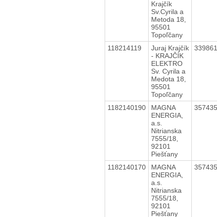
Krajčík
Sv.Cyrila a
Metoda 18,
95501
Topoľčany
118214119
Juraj Krajčík
33986
- KRAJČÍK
ELEKTRO
Sv. Cyrila a
Medota 18,
95501
Topoľčany
1182140190
MAGNA
35743
ENERGIA,
a.s.
Nitrianska
7555/18,
92101
Piešťany
1182140170
MAGNA
35743
ENERGIA,
a.s.
Nitrianska
7555/18,
92101
Piešťany