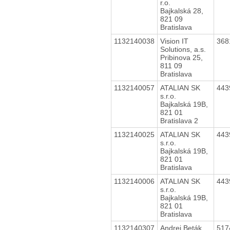
r.o.
Bajkalská 28,
821 09
Bratislava
1132140038
Vision IT
368
Solutions, a.s.
Pribinova 25,
811 09
Bratislava
1132140057
ATALIAN SK
443
s.r.o.
Bajkalská 19B,
821 01
Bratislava 2
1132140025
ATALIAN SK
443
s.r.o.
Bajkalská 19B,
821 01
Bratislava
1132140006
ATALIAN SK
443
s.r.o.
Bajkalská 19B,
821 01
Bratislava
1132140307
Andrej Beták
517