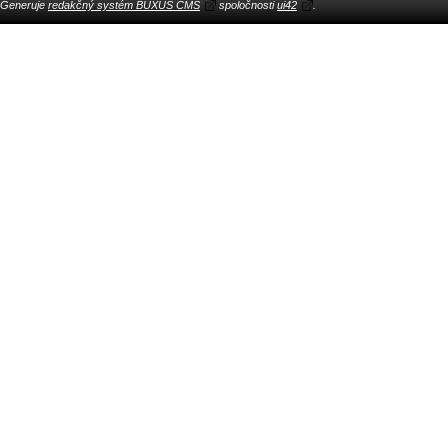
Generuje
redakčný systém BUXUS CMS
spoločnosti
ui42
.