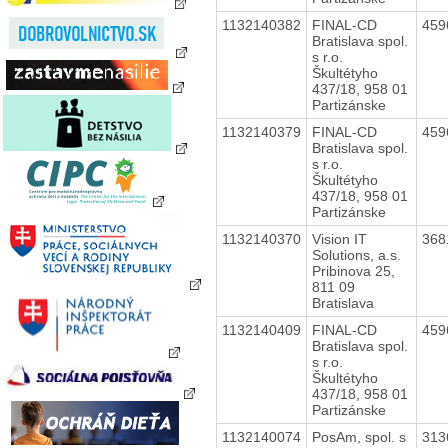
1132140382
FINAL-CD
459
Bratislava spol.
s r.o.
Škultétyho
437/18, 958 01
Partizánske
1132140379
FINAL-CD
459
Bratislava spol.
s r.o.
Škultétyho
437/18, 958 01
Partizánske
1132140370
Vision IT
368
Solutions, a.s.
Pribinova 25,
811 09
Bratislava
1132140409
FINAL-CD
459
Bratislava spol.
s r.o.
Škultétyho
437/18, 958 01
Partizánske
1132140074
PosAm, spol. s
313