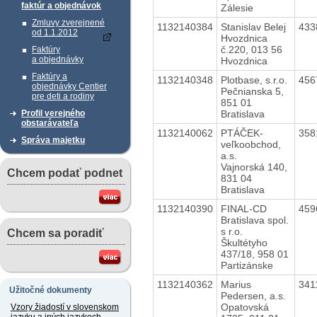
faktúr a objednávok
Zálesie
Zmluvy zverejnené
1132140384
Stanislav Belej
433
od 1.1.2012
Hvozdnica
č.220, 013 56
Faktúry
a objednávky
Hvozdnica
Faktúry a
1132140348
Plotbase, s.r.o.
456
objednávky Centier
Pečnianska 5,
pre deti a rodiny
851 01
Bratislava
Profil verejného
obstarávateľa
1132140062
PTÁČEK-
358
Správa majetku
veľkoobchod,
a.s.
Vajnorská 140,
Chcem podať podnet
831 04
Bratislava
1132140390
FINAL-CD
459
Bratislava spol.
s r.o.
Chcem sa poradiť
Škultétyho
437/18, 958 01
Partizánske
1132140362
Marius
341
Užitočné dokumenty
Pedersen, a.s.
Opatovská
Vzory žiadostí v slovenskom