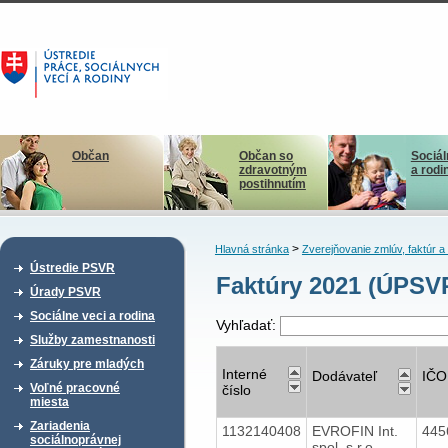
Občan
Občan so
Sociál
zdravotným
a rodi
postihnutím
>
Hlavná stránka
Zverejňovanie zmlúv, faktúr 
Ústredie PSVR
Faktúry 2021 (ÚPSV
Úrady PSVR
Sociálne veci a rodina
Vyhľadať:
Služby zamestnanosti
Záruky pre mladých
Interné
Dodávateľ
IČO
Voľné pracovné
číslo
miesta
Zariadenia
1132140408
EVROFIN Int.
445
sociálnoprávnej
spol. s r.o.