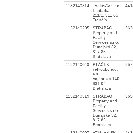
1132140314
JVplusAV s.r.o.
441
Ľ. Stárka
211/1, 911 05
Trenčín
1132140295
STRABAG
363
Property and
Facility
Services s.r.o.
Dunajská 32,
817 85
Bratislava
1132140049
PTÁČEK -
357
veľkoobchod,
a.s.
Vajnorská 140,
831 04
Bratislava
1132140319
STRABAG
363
Property and
Facility
Services s.r.o.
Dunajská 32,
817 85
Bratislava
1132140007
ATALIAN SK
443