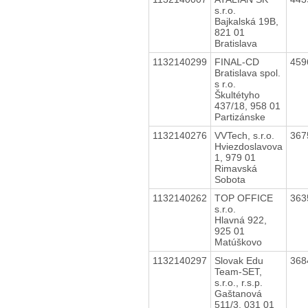
s.r.o.
Bajkalská 19B,
821 01
Bratislava
1132140299
FINAL-CD
459
Bratislava spol.
s r.o.
Škultétyho
437/18, 958 01
Partizánske
1132140276
VVTech, s.r.o.
367
Hviezdoslavova
1, 979 01
Rimavská
Sobota
1132140262
TOP OFFICE
363
s.r.o.
Hlavná 922,
925 01
Matúškovo
1132140297
Slovak Edu
368
Team-SET,
s.r.o., r.s.p.
Gaštanová
511/3, 031 01