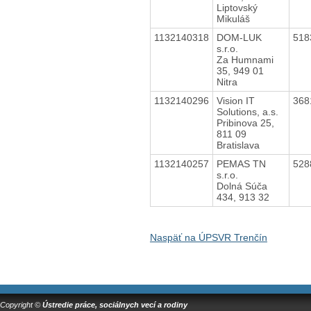
Liptovský
Mikuláš
1132140318
DOM-LUK
518
s.r.o.
Za Humnami
35, 949 01
Nitra
1132140296
Vision IT
368
Solutions, a.s.
Pribinova 25,
811 09
Bratislava
1132140257
PEMAS TN
528
s.r.o.
Dolná Súča
434, 913 32
Naspäť na ÚPSVR Trenčín
Copyright ©
Ústredie práce, sociálnych vecí a rodiny