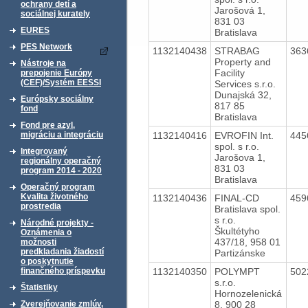
ochrany detí a
Jarošová 1,
sociálnej kurately
831 03
EURES
Bratislava
PES Network
1132140438
STRABAG
363
Property and
Nástroje na
Facility
prepojenie Európy
(CEF)/Systém EESSI
Services s.r.o.
Dunajská 32,
Európsky sociálny
817 85
fond
Bratislava
Fond pre azyl,
1132140416
EVROFIN Int.
445
migráciu a integráciu
spol. s r.o.
Integrovaný
Jarošova 1,
regionálny operačný
831 03
program 2014 - 2020
Bratislava
Operačný program
Kvalita životného
1132140436
FINAL-CD
459
prostredia
Bratislava spol.
s r.o.
Národné projekty -
Škultétyho
Oznámenia o
437/18, 958 01
možnosti
predkladania žiadostí
Partizánske
o poskytnutie
1132140350
POLYMPT
502
finančného príspevku
s.r.o.
Štatistiky
Hornozelenická
8, 900 28
Zverejňovanie zmlúv,