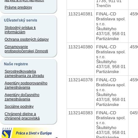
jazyku a iných jazykoch
1735, 911 01
Trenčín
Právne predpisy
1132140381
FINAL-CD
459
Bratislava spol.
Užívateľský servis
s r.o.
Slobodný prístup k
Škultétyho
informáciám
437/18, 958 01
Partizánske
Ochrana osobných údajov
1132140380
FINAL-CD
459
Oznamovanie
protispoločenskej činnosti
Bratislava spol.
s r.o.
Škultétyho
Naše registre
437/18, 958 01
Partizánske
Sprostredkovatelia
zamestnania za úhradu
1132140378
FINAL-CD
459
Agentúry podporovaného
Bratislava spol.
zamestnávania
s r.o.
Škultétyho
Agentúry dočasného
437/18, 958 01
zamestnávania
Partizánske
Sociálne podniky
1132140383
FINAL-CD
045
Chránené dielne a
Bratislava spol.
chránené pracoviská
s r.o.
Škultétyho
437/18, 958 01
Partizánske