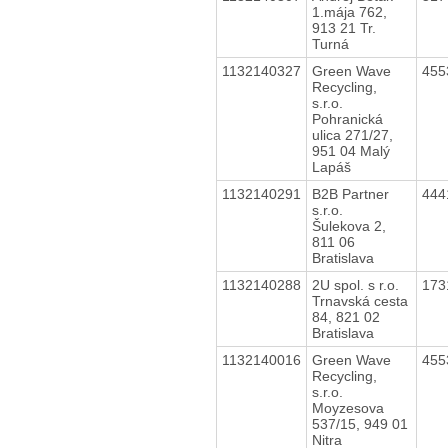
1.mája 762,
913 21 Tr.
Turná
1132140327
Green Wave
455
Recycling,
s.r.o.
Pohranická
ulica 271/27,
951 04 Malý
Lapáš
1132140291
B2B Partner
444
s.r.o.
Šulekova 2,
811 06
Bratislava
1132140288
2U spol. s r.o.
173
Trnavská cesta
84, 821 02
Bratislava
1132140016
Green Wave
455
Recycling,
s.r.o.
Moyzesova
537/15, 949 01
Nitra