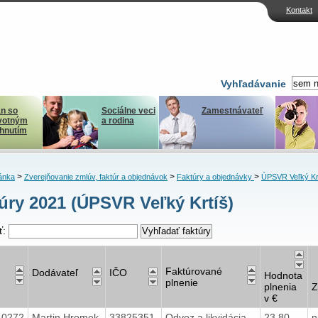
Kontakt
Vyhľadávanie
n so
Sociálne veci
Zamestnávateľ
votným
a rodina
ihnutím
>
>
>
ánka
Zverejňovanie zmlúv, faktúr a objednávok
Faktúry a objednávky
ÚPSVR Veľký Kr
úry 2021 (ÚPSVR Veľký Krtíš)
ť:
Faktúrované
Dodávateľ
IČO
Hodnota
plnenie
plnenia
Z
v €
40272
Martin Hromek
33825351
Odvoz a likvidácia
23,80
n