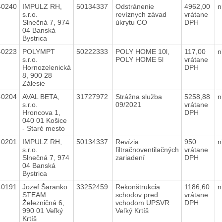
40240
IMPULZ RH,
50134337
Odstránenie
4962,00
n
s.r.o.
revíznych závad
vrátane
Slnečná 7, 974
úkrytu CO
DPH
04 Banská
Bystrica
40223
POLYMPT
50222333
POLY HOME 10l,
117,00
n
s.r.o.
POLY HOME 5l
vrátane
Hornozelenická
DPH
8, 900 28
Zálesie
40204
AVAL BETA,
31727972
Strážna služba
5258,88
n
s.r.o.
09/2021
vrátane
Hroncova 1,
DPH
040 01 Košice
- Staré mesto
40201
IMPULZ RH,
50134337
Revízia
950
n
s.r.o.
filtračnoventilačných
vrátane
Slnečná 7, 974
zariadení
DPH
04 Banská
Bystrica
40191
Jozef Šaranko
33252459
Rekonštrukcia
1186,60
n
STEAM
schodov pred
vrátane
Železničná 6,
vchodom UPSVR
DPH
990 01 Veľký
Veľký Krtíš
Krtíš