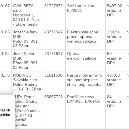
40187
AVAL BETA,
31727972
Strážna služba
5497,92
n
s.r.o.
08/2021
vrátane
Hroncova 1,
DPH
040 01 Košice
- Staré mesto
40185
Jozef Seifert-
43771947
Elektroinštalačné
294,94
n
MSK
práce, oprava,
vrátane
Pôtor 95, 991
výmena stykača
DPH
03 Pôtor
40184
Jozef Seifert-
43771947
Oprava
50
n
MSK
elektroinštalácie
vrátane
Pôtor 95, 991
DPH
03 Pôtor
40176
ROBINCO
31611630
Farba modrá-frank.
487,08
n
Slovakia s.r.o.
str., samolepiace
vrátane
Dolné Rudiny
štítky, odp. nádoba
DPH
1, 010 01 Žilina
40172
JUDr. Peter
35657723
Paušálne trovy
84
n
Kohút, Súdny
EX40/15, EX69/16
vrátane
exekútor
DPH
 našich
Mičinská cesta
velého
35, 974 01
Banská
Bystrica