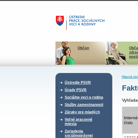
Občan
Obča
zdra
post
Hlavná str
Ústredie PSVR
Fakt
Úrady PSVR
Sociálne veci a rodina
Vyhľada
Služby zamestnanosti
Záruky pre mladých
Interné
Voľné pracovné
číslo
miesta
Zariadenia
sociálnoprávnej
13221