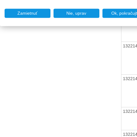
13221
Zamietnuť
Nie, uprav
Ok, pokračuj
13221
13221
13221
13221