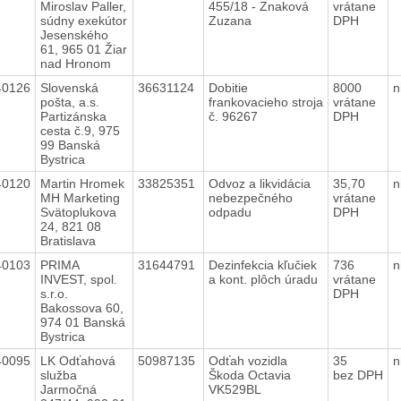
Miroslav Paller,
455/18 - Znaková
vrátane
súdny exekútor
Zuzana
DPH
Jesenského
61, 965 01 Žiar
nad Hronom
40126
Slovenská
36631124
Dobitie
8000
n
pošta, a.s.
frankovacieho stroja
vrátane
Partizánska
č. 96267
DPH
cesta č.9, 975
99 Banská
Bystrica
40120
Martin Hromek
33825351
Odvoz a likvidácia
35,70
n
MH Marketing
nebezpečného
vrátane
Svätoplukova
odpadu
DPH
24, 821 08
Bratislava
40103
PRIMA
31644791
Dezinfekcia kľučiek
736
n
INVEST, spol.
a kont. plôch úradu
vrátane
s.r.o.
DPH
Bakossova 60,
974 01 Banská
Bystrica
40095
LK Odťahová
50987135
Odťah vozidla
35
n
služba
Škoda Octavia
bez DPH
Jarmočná
VK529BL