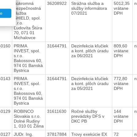
40168
Súkromná
36208922
Strážna služba a
5012,35
n
bezpečnostná
služby informátora
vrátane
služba
07/2021
DPH
te
SHIELD, spol.
s.r.o.
Ľudovíta Štúra
70, 071 01
Michalovce
40160
PRIMA
31644791
Dezinfekcia kľučiek
809,60
n
INVEST, spol.
a kont. plôch úradu
vrátane
s.r.o.
za 06/2021
DPH
Bakossova 60,
974 01 Banská
Bystrica
40143
PRIMA
31644791
Dezinfekcia kľučiek
772,80
n
INVEST, spol.
a kont. plôch úradu
vrátane
s.r.o.
za 05/2021
DPH
Bakossova 60,
974 01 Banská
Bystrica
40129
ROBINCO
31611630
Ročné služby
144
n
Slovakia s.r.o.
prevádzky DFS v
vrátane
Dolné Rudiny
DKC PB
DPH
1, 010 01 Žilina
40127
JUDr. Ing.
37817884
Trovy exekúcie EX
72
n