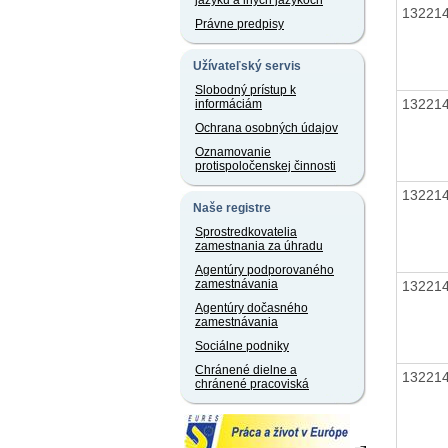
jazyku a iných jazykoch
13221
Právne predpisy
Užívateľský servis
Slobodný prístup k
13221
informáciám
Ochrana osobných údajov
Oznamovanie
protispoločenskej činnosti
13221
Naše registre
Sprostredkovatelia
zamestnania za úhradu
Agentúry podporovaného
zamestnávania
13221
Agentúry dočasného
zamestnávania
Sociálne podniky
Chránené dielne a
13221
chránené pracoviská