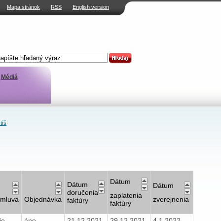
Mapa stránok
RSS
English version
Médiá
tíš
Dátum
Dátum
Dátum
doručenia
zaplatenia
mluva
Objednávka
zverejnenia
faktúry
faktúry
ie
áno
21.12.2021
29.12.2021
4.1.2022