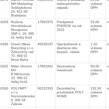
MH Marketing
nebezpečného
vrátane
Svätoplukova
odpadu
DPH
24, 821 08
Bratislava
40269
Ružena
17892970
Predplatné
53,00
n
Hornáčeková
POKROK na rok
vrátane
Novapress
2022
DPH
SNP č. 29, 990
01 Veľký Krtíš
40266
Green Wave
45539197
Vyprázdnenie a
1,20
n
Recycling s.r.o.
skartácia obs.
vrátane
Železničný rad
bezpeč. nádob
DPH
70, 968 01
Nová Baňa
40262
Milan Vincent
17891841
Dezinsekcia
50,00
n
MV
miestností
vrátane
B.Němcovej
DPH
10, 990 01
Veľký Krtíš
40260
POLYMPT
50222333
Dezinfekčný
232,50
n
s.r.o.
prostriedok POLY
vrátane
Hornozelenická
HOME
DPH
8, 900 28
Zálesie