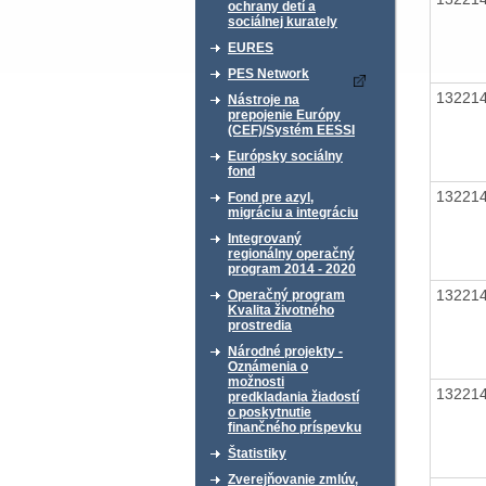
ochrany detí a
sociálnej kurately
EURES
PES Network
13221
Nástroje na
prepojenie Európy
(CEF)/Systém EESSI
Európsky sociálny
fond
13221
Fond pre azyl,
migráciu a integráciu
Integrovaný
regionálny operačný
program 2014 - 2020
13221
Operačný program
Kvalita životného
prostredia
Národné projekty -
Oznámenia o
možnosti
13221
predkladania žiadostí
o poskytnutie
finančného príspevku
Štatistiky
Zverejňovanie zmlúv,