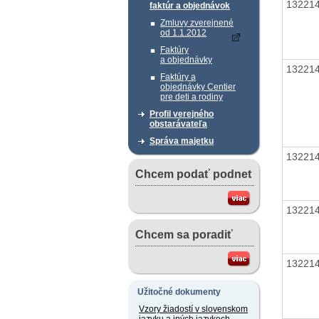
13221
faktúr a objednávok
Zmluvy zverejnené
od 1.1.2012
Faktúry
a objednávky
13221
Faktúry a
objednávky Centier
pre deti a rodiny
Profil verejného
obstarávateľa
Správa majetku
13221
Chcem podať podnet
13221
Chcem sa poradiť
13221
Užitočné dokumenty
Vzory žiadostí v slovenskom