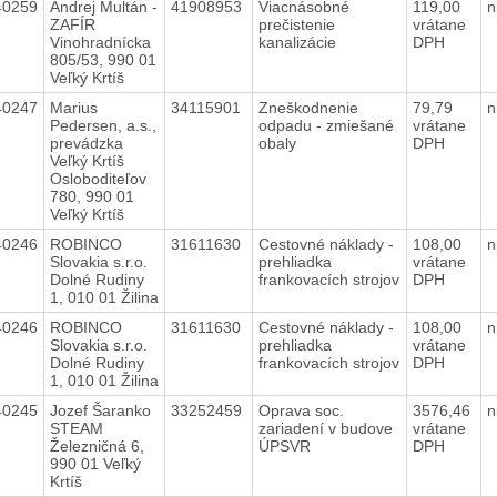
40259
Andrej Multán -
41908953
Viacnásobné
119,00
n
ZAFÍR
prečistenie
vrátane
Vinohradnícka
kanalizácie
DPH
805/53, 990 01
Veľký Krtíš
40247
Marius
34115901
Zneškodnenie
79,79
n
Pedersen, a.s.,
odpadu - zmiešané
vrátane
prevádzka
obaly
DPH
Veľký Krtíš
Osloboditeľov
780, 990 01
Veľký Krtíš
40246
ROBINCO
31611630
Cestovné náklady -
108,00
n
Slovakia s.r.o.
prehliadka
vrátane
Dolné Rudiny
frankovacích strojov
DPH
1, 010 01 Žilina
40246
ROBINCO
31611630
Cestovné náklady -
108,00
n
Slovakia s.r.o.
prehliadka
vrátane
Dolné Rudiny
frankovacích strojov
DPH
1, 010 01 Žilina
40245
Jozef Šaranko
33252459
Oprava soc.
3576,46
n
STEAM
zariadení v budove
vrátane
Železničná 6,
ÚPSVR
DPH
990 01 Veľký
Krtíš