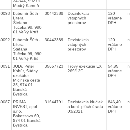
347/44, 992 01
Modrý Kameň
40093
Ľubomír Šúth -
30442389
Dezinfekcia
120
n
Litera
vstupných
vrátane
Štefana
priestorov
DPH
Tučeka 99, 990
01 Veľký Krtíš
40092
Ľubomír Šúth -
30442389
Dezinfekcia
120
n
Litera
vstupných
vrátane
Štefana
priestorov
DPH
Tučeka 99, 990
01 Veľký Krtíš
40091
JUDr. Peter
35657723
Trovy exekúcie EX
54,95
n
Kohút, Súdny
269/12C
vrátane
exekútor
DPH
Mičinská cesta
35, 974 01
Banská
Bystrica
40087
PRIMA
31644791
Dezinfekcia kľučiek
846,40
n
INVEST, spol.
a kont. plôch úradu
vrátane
s.r.o.
03/2021
DPH
Bakossova 60,
974 01 Banská
Bystrica