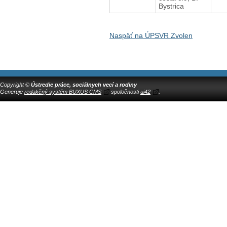
Bystrica
Naspäť na ÚPSVR Zvolen
Copyright ©
Ústredie práce, sociálnych vecí a rodiny
Generuje
redakčný systém BUXUS CMS
spoločnosti
ui42
.