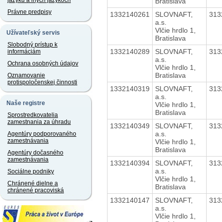
jazyku a iných jazykoch
Bratislava
Právne predpisy
1332140261
SLOVNAFT,
313
a.s.
Vlčie hrdlo 1,
Užívateľský servis
Bratislava
Slobodný prístup k
1332140289
SLOVNAFT,
313
informáciám
a.s.
Ochrana osobných údajov
Vlčie hrdlo 1,
Bratislava
Oznamovanie
protispoločenskej činnosti
1332140319
SLOVNAFT,
313
a.s.
Naše registre
Vlčie hrdlo 1,
Bratislava
Sprostredkovatelia
zamestnania za úhradu
1332140349
SLOVNAFT,
313
a.s.
Agentúry podporovaného
zamestnávania
Vlčie hrdlo 1,
Bratislava
Agentúry dočasného
zamestnávania
1332140394
SLOVNAFT,
313
a.s.
Sociálne podniky
Vlčie hrdlo 1,
Chránené dielne a
Bratislava
chránené pracoviská
1332140147
SLOVNAFT,
313
a.s.
Vlčie hrdlo 1,