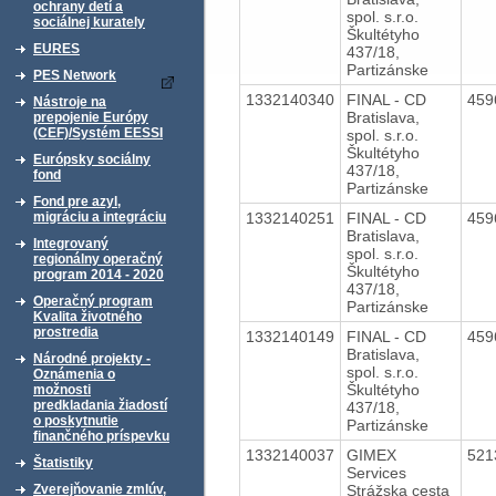
ochrany detí a
spol. s.r.o.
sociálnej kurately
Škultétyho
EURES
437/18,
Partizánske
PES Network
1332140340
FINAL - CD
459
Nástroje na
Bratislava,
prepojenie Európy
(CEF)/Systém EESSI
spol. s.r.o.
Škultétyho
Európsky sociálny
437/18,
fond
Partizánske
Fond pre azyl,
1332140251
FINAL - CD
459
migráciu a integráciu
Bratislava,
Integrovaný
spol. s.r.o.
regionálny operačný
Škultétyho
program 2014 - 2020
437/18,
Operačný program
Partizánske
Kvalita životného
prostredia
1332140149
FINAL - CD
459
Bratislava,
Národné projekty -
spol. s.r.o.
Oznámenia o
Škultétyho
možnosti
predkladania žiadostí
437/18,
o poskytnutie
Partizánske
finančného príspevku
1332140037
GIMEX
521
Štatistiky
Services
Strážska cesta
Zverejňovanie zmlúv,