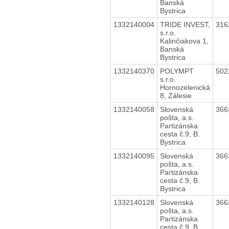
Banská
Bystrica
1332140004
TRIDE INVEST,
316
s.r.o.
Kalinčiakova 1,
Banská
Bystrica
1332140370
POLYMPT
502
s.r.o.
Hornozelenická
8, Zálesie
1332140058
Slovenská
366
pošta, a.s.
Partizánska
cesta č.9, B.
Bystrica
1332140095
Slovenská
366
pošta, a.s.
Partizánska
cesta č.9, B.
Bystrica
1332140128
Slovenská
366
pošta, a.s.
Partizánska
cesta č.9, B.