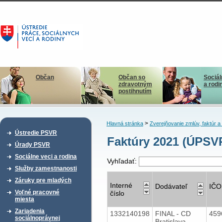
Občan
Občan so
Sociál
zdravotným
a rodi
postihnutím
>
Hlavná stránka
Zverejňovanie zmlúv, faktúr 
Ústredie PSVR
Faktúry 2021 (ÚPSV
Úrady PSVR
Sociálne veci a rodina
Vyhľadať:
Služby zamestnanosti
Záruky pre mladých
Interné
Dodávateľ
IČO
Voľné pracovné
číslo
miesta
Zariadenia
1332140198
FINAL - CD
459
sociálnoprávnej
Bratislava,