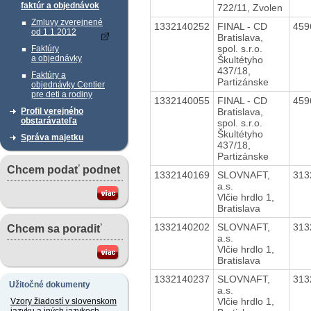
faktúr a objednávok
722/11, Zvolen
Zmluvy zverejnené
1332140252
FINAL - CD
459
od 1.1.2012
Bratislava,
spol. s.r.o.
Faktúry
a objednávky
Škultétyho
437/18,
Faktúry a
Partizánske
objednávky Centier
pre deti a rodiny
1332140055
FINAL - CD
459
Bratislava,
Profil verejného
obstarávateľa
spol. s.r.o.
Škultétyho
Správa majetku
437/18,
Partizánske
Chcem podať podnet
1332140169
SLOVNAFT,
313
a.s.
Vlčie hrdlo 1,
Bratislava
1332140202
SLOVNAFT,
313
Chcem sa poradiť
a.s.
Vlčie hrdlo 1,
Bratislava
1332140237
SLOVNAFT,
313
Užitočné dokumenty
a.s.
Vlčie hrdlo 1,
Vzory žiadostí v slovenskom