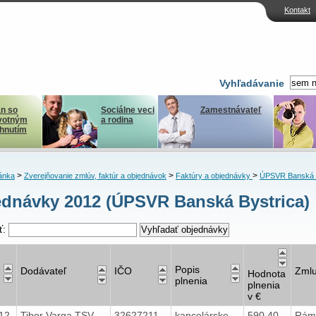
Kontakt
Vyhľadávanie
n so
Sociálne veci
Zamestnávateľ
votným
a rodina
ihnutím
>
>
>
ánka
Zverejňovanie zmlúv, faktúr a objednávok
Faktúry a objednávky
ÚPSVR Banská B
dnávky 2012 (ÚPSVR Banská Bystrica)
ť:
Popis
Dodávateľ
IČO
Zml
Hodnota
plnenia
plnenia
v €
012
Tibor Varga TSV
32627211
kancelárske
590,40
Rám