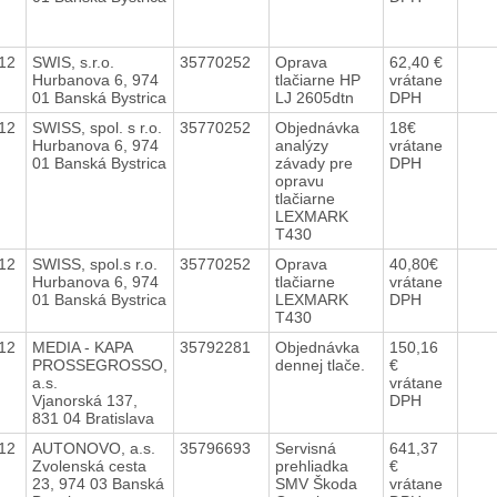
012
SWIS, s.r.o.
35770252
Oprava
62,40 €
Hurbanova 6, 974
tlačiarne HP
vrátane
01 Banská Bystrica
LJ 2605dtn
DPH
012
SWISS, spol. s r.o.
35770252
Objednávka
18€
Hurbanova 6, 974
analýzy
vrátane
01 Banská Bystrica
závady pre
DPH
opravu
tlačiarne
LEXMARK
T430
012
SWISS, spol.s r.o.
35770252
Oprava
40,80€
Hurbanova 6, 974
tlačiarne
vrátane
01 Banská Bystrica
LEXMARK
DPH
T430
012
MEDIA - KAPA
35792281
Objednávka
150,16
PROSSEGROSSO,
dennej tlače.
€
a.s.
vrátane
Vjanorská 137,
DPH
831 04 Bratislava
012
AUTONOVO, a.s.
35796693
Servisná
641,37
Zvolenská cesta
prehliadka
€
23, 974 03 Banská
SMV Škoda
vrátane