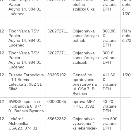
Papier
otočné
vrátane
doh
Adyho 14, 984 01
stoličky 6 ks
DPH
č.
Lučenec
1/2
012
Tibor Varga TSV
326272711
Objednávka
866,88
Rám
Papier
kancelárskych
€
doh
Adyho 14, 984 01
potrieb
vrátane
č.2/
Lučenec
DPH
012
Tibor Varga TSV
326272711
Objednávka
360 €
Papier
kancelárskych
vrátane
Adyho 14, 984 01
stoličiek
DPH
Lučenec
012
Zuzana Tarnociová
33305102
Generálne
411,60
1/2
- T.T.Servis
upratovanie
€
Letecká 2, 962 31
priestorov na
vrátane
Sliač
ul. ČSA 7, B.
DPH
Bystrica
012
SWISS, spol. s r.o.
00000035
oprava MFZ
43,20
Hurbanova 6, 974
HP LJ 3392
vrátane
01 Banská Bystrica
DPH
012
Lekáreň
35662352
Objednávka
cca 80€
Alchemilka
vybavenia 4
vrátane
ČSA 23, 974 01
ks lekárničiek
DPH