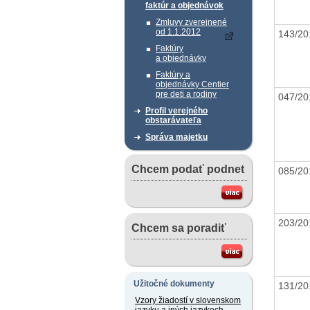
faktúr a objednávok
Zmluvy zverejnené
od 1.1.2012
143/2
Faktúry
a objednávky
Faktúry a
objednávky Centier
pre deti a rodiny
047/2
Profil verejného
obstarávateľa
Správa majetku
Chcem podať podnet
085/2
203/2
Chcem sa poradiť
Užitočné dokumenty
131/2
Vzory žiadostí v slovenskom