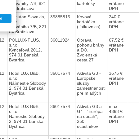
Galvánihy 7/B, 821
kartotéky
vrátane
04 Bratislava
DPH
012
Manutan Slovakia,
35885815
Kovová
240 €
te
s.r.o.
kartotéka
vrátane
Galvániho 7/B, 821
(lístkovnica)
DPH
04 Bratislava
012
POLLUX-PLUS,
36011924
Oprava
67,52 €
s.r.o.
pohonu brány
vrátane
Kynceľová 2012,
a DO,
DPH
974 01 Banská
Zvolenská
Bystrica
cesta 27
012
Hotel LUX B&B,
36017574
Aktivita G3 -
3675 €
s.r.o.
Európske
vrátane
Náímestie Slobody
služby
DPH
2, 974 01 Banská
zamestnanosti
Bystrica
pre mladých
012
Hotel LUX B&B,
36017574
Aktivita G3 a
max
s.r.o.
G4 - "Európa
4368 €
Námestie Slobody
na dosah",
vrátane
2, 974 01 Banská
250
DPH
Bystrica
účastníkov