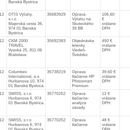
Banská Bystrica
012
OTIS Výťahy,
35683929
Oprava
106,60
s.r.o.
Výťahu na
€
Majerská cesta 36,
Skuteckého
vrátane
974 01 Banská
39 BB
DPH
Bystrica
012
CKM 2000
35692383
Objednávka
450 €
TRAVEL
letenky
vrátane
Vysoká 25, 811 06
Viedeň-
DPH
Bratislava
Švédsko
012
Columbex
35738219
Oprava
39,60 €
International, a.s.
tlačiarne HP
vrátane
Hurbanova 10, 974
Pfotosmart
DPH
01 Banská Bystrica
Premium
012
SWISS, s.r.o.
35770252
Oprava
12 €
Hurbanova 6, 974
tlačiarne-
vrátane
01 Banská Bystrica
analýza
DPH
závady
012
SWISS, s.r.o.
35770252
Oprava
48 €
Hurbanova 6, 974
tlačiarne
vrátane
01 Banská Bystrica
DPH