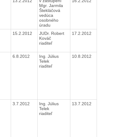
13.2.2012
v zastúpení
16.2.2012
Mgr. Jarmila
Štekláčová
vedúca
osobného
úradu
15.2.2012
JUDr. Robert
17.2.2012
Kováč
riaditeľ
6.8.2012
Ing. Július
10.8.2012
Telek
riaditeľ
3.7.2012
Ing. Július
13.7.2012
Telek
riaditeľ