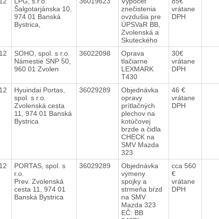
012
LPG, s.r.o.
36019623
Výpočet
85€
Šalgotarjánska 10,
znečistenia
vrátane
974 01 Banská
ovzdušia pre
DPH
Bystrica,
ÚPSVaR BB,
Zvolenská a
Skuteckého
012
SOHO, spol. s r.o.
36022098
Oprava
30€
Námestie SNP 50,
tlačiarne
vrátane
960 01 Zvolen
LEXMARK
DPH
T430
012
Hyuindai Portas,
36029289
Objednávka
46 €
spol. s r.o.
opravy
vrátane
Zvolenská cesta
prítlačných
DPH
11, 974 01 Banská
plechov na
Bystrica
kotúčovej
brzde a čidla
CHECK na
SMV Mazda
323
012
PORTAS, spol. s
36029289
Objednávka
cca 560
r.o.
výmeny
€
Prev. Zvolenská
spojky a
vrátane
cesta 11, 974 01
strmeňa bŕzd
DPH
Banská Bystrica
na SMV
Mazda 323
EČ: BB