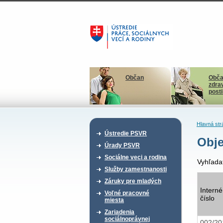
Občan
Obča
zdra
post
Hlavná str
Ústredie PSVR
Obje
Úrady PSVR
Sociálne veci a rodina
Vyhľada
Služby zamestnanosti
Záruky pre mladých
Interné
Voľné pracovné
číslo
miesta
Zariadenia
sociálnoprávnej
002/2