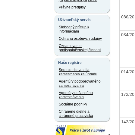
jazyku a iných jazykoch
Právne predpisy
086/2
Užívateľský servis
Slobodný prístup k
informáciám
034/2
Ochrana osobných údajov
Oznamovanie
protispoločenskej činnosti
Naše registre
Sprostredkovatelia
014/2
zamestnania za úhradu
Agentúry podporovaného
zamestnávania
Agentúry dočasného
172/2
zamestnávania
Sociálne podniky
Chránené dielne a
chránené pracoviská
142/2