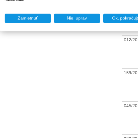
166/2
Zamietnuť
Nie, uprav
Ok, pokračuj
012/2
159/2
045/2