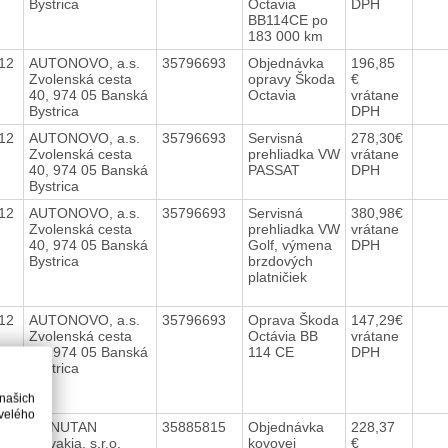
Bystrica
Octavia
DPH
BB114CE po
183 000 km
012
AUTONOVO, a.s.
35796693
Objednávka
196,85
Zvolenská cesta
opravy Škoda
€
40, 974 05 Banská
Octavia
vrátane
Bystrica
DPH
012
AUTONOVO, a.s.
35796693
Servisná
278,30€
Zvolenská cesta
prehliadka VW
vrátane
40, 974 05 Banská
PASSAT
DPH
Bystrica
012
AUTONOVO, a.s.
35796693
Servisná
380,98€
Zvolenská cesta
prehliadka VW
vrátane
40, 974 05 Banská
Golf, výmena
DPH
Bystrica
brzdových
platničiek
012
AUTONOVO, a.s.
35796693
Oprava Škoda
147,29€
Zvolenská cesta
Octávia BB
vrátane
40, 974 05 Banská
114 CE
DPH
Bystrica
 našich
velého
012
MANUTAN
35885815
Objednávka
228,37
Slovakia, s.r.o.
kovovej
€