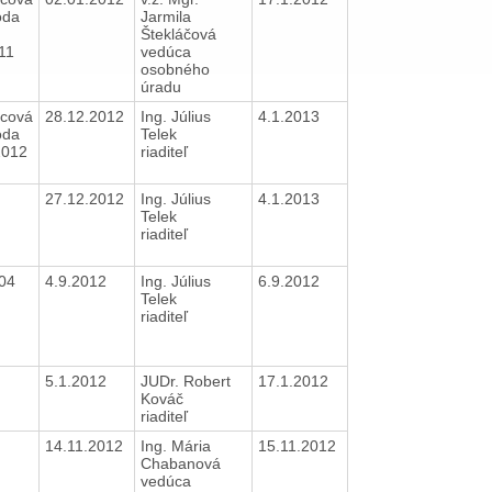
oda
Jarmila
Štekláčová
011
vedúca
osobného
úradu
cová
28.12.2012
Ing. Július
4.1.2013
oda
Telek
2012
riaditeľ
27.12.2012
Ing. Július
4.1.2013
Telek
riaditeľ
004
4.9.2012
Ing. Július
6.9.2012
Telek
riaditeľ
5.1.2012
JUDr. Robert
17.1.2012
Kováč
riaditeľ
14.11.2012
Ing. Mária
15.11.2012
Chabanová
vedúca