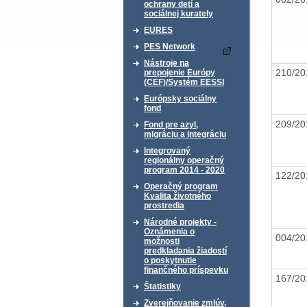
ochrany detí a
sociálnej kurately
EURES
PES Network
Nástroje na
210/2
prepojenie Európy
(CEF)/Systém EESSI
Európsky sociálny
fond
209/2
Fond pre azyl,
migráciu a integráciu
Integrovaný
regionálny operačný
program 2014 - 2020
122/2
Operačný program
Kvalita životného
prostredia
Národné projekty -
Oznámenia o
004/2
možnosti
predkladania žiadostí
o poskytnutie
finančného príspevku
167/2
Štatistiky
Zverejňovanie zmlúv,