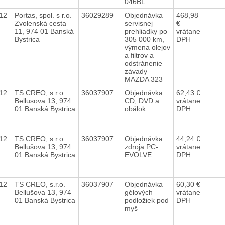
046BL
012
Portas, spol. s r.o.
36029289
Objednávka
468,98
Zvolenská cesta
servisnej
€
11, 974 01 Banská
prehliadky po
vrátane
Bystrica
305 000 km,
DPH
výmena olejov
a filtrov a
odstránenie
závady
MAZDA 323
012
TS CREO, s.r.o.
36037907
Objednávka
62,43 €
Bellusova 13, 974
CD, DVD a
vrátane
01 Banská Bystrica
obálok
DPH
012
TS CREO, s.r.o.
36037907
Objednávka
44,24 €
Bellušova 13, 974
zdroja PC-
vrátane
01 Banská Bystrica
EVOLVE
DPH
012
TS CREO, s.r.o.
36037907
Objednávka
60,30 €
Bellušova 13, 974
gélových
vrátane
01 Banská Bystrica
podložiek pod
DPH
myš