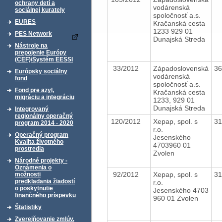
ochrany detí a
vodárenská
sociálnej kurately
spoločnosť a.s.
EURES
Kračanská cesta
1233 929 01
PES Network
Dunajská Streda
Nástroje na
prepojenie Európy
(CEF)/Systém EESSI
33/2012
Západoslovenská
3
Európsky sociálny
vodárenská
fond
spoločnosť a.s.
Fond pre azyl,
Kračanská cesta
migráciu a integráciu
1233, 929 01
Dunajská Streda
Integrovaný
regionálny operačný
120/2012
Xepap, spol. s
3
program 2014 - 2020
r.o.
Operačný program
Jesenského
Kvalita životného
4703960 01
prostredia
Zvolen
Národné projekty -
Oznámenia o
92/2012
Xepap, spol. s
3
možnosti
predkladania žiadostí
r.o.
o poskytnutie
Jesenského 4703
finančného príspevku
960 01 Zvolen
Štatistiky
Zverejňovanie zmlúv,