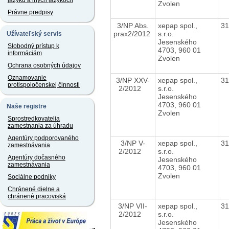
jazyku a iných jazykoch
Zvolen
Právne predpisy
3/NP Abs.
xepap spol.,
3
prax2/2012
s.r.o.
Užívateľský servis
Jesenského
Slobodný prístup k
4703, 960 01
informáciám
Zvolen
Ochrana osobných údajov
Oznamovanie
3/NP XXV-
xepap spol.,
3
protispoločenskej činnosti
2/2012
s.r.o.
Jesenského
4703, 960 01
Naše registre
Zvolen
Sprostredkovatelia
zamestnania za úhradu
Agentúry podporovaného
3/NP V-
xepap spol.,
3
zamestnávania
2/2012
s.r.o.
Agentúry dočasného
Jesenského
zamestnávania
4703, 960 01
Zvolen
Sociálne podniky
Chránené dielne a
chránené pracoviská
3/NP VII-
xepap spol.,
3
2/2012
s.r.o.
Jesenského