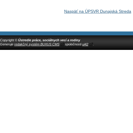
Naspäť na ÚPSVR Dunajská Streda
Copyright ©
Ústredie práce, sociálnych vecí a rodiny
Generuje
redakčný systém BUXUS CMS
spoločnosti
ui42
.