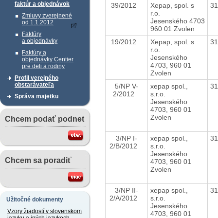
faktúr a objednávok
39/2012
Xepap, spol. s
3
r.o.
Zmluvy zverejnené
Jesenského 4703
od 1.1.2012
960 01 Zvolen
Faktúry
a objednávky
19/2012
Xepap, spol. s
3
r.o.
Faktúry a
Jesenského
objednávky Centier
4703, 960 01
pre deti a rodiny
Zvolen
Profil verejného
obstarávateľa
5/NP V-
xepap spol.,
3
2/2012
s.r.o.
Správa majetku
Jesenského
4703, 960 01
Zvolen
Chcem podať podnet
3/NP I-
xepap spol.,
3
2/B/2012
s.r.o.
Jesenského
Chcem sa poradiť
4703, 960 01
Zvolen
3/NP II-
xepap spol.,
3
2/A/2012
s.r.o.
Užitočné dokumenty
Jesenského
Vzory žiadostí v slovenskom
4703, 960 01