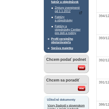
faktúr a objednávok
Zmluvy zverejnené
od 1.1.2012
394/
Faktúry
a objednávky
Faktúry a
objednávky Centier
pre deti a rodiny
393/
Profil verejného
obstarávateľa
Správa majetku
Chcem podať podnet
392/
Chcem sa poradiť
391/
Užitočné dokumenty
386/
Vzory žiadostí v slovenskom