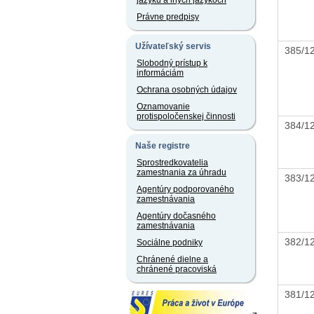
jazyku a iných jazykoch
Právne predpisy
Užívateľský servis
385/
Slobodný prístup k
informáciám
Ochrana osobných údajov
Oznamovanie
protispoločenskej činnosti
384/
Naše registre
Sprostredkovatelia
zamestnania za úhradu
383/
Agentúry podporovaného
zamestnávania
Agentúry dočasného
zamestnávania
382/
Sociálne podniky
Chránené dielne a
chránené pracoviská
381/