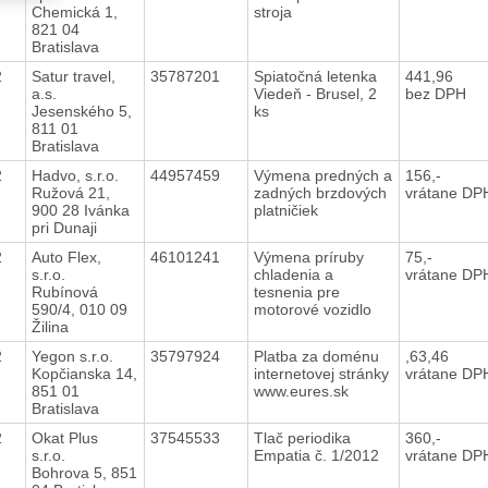
Chemická 1,
stroja
821 04
Bratislava
12
Satur travel,
35787201
Spiatočná letenka
441,96
a.s.
Viedeň - Brusel, 2
bez DPH
Jesenského 5,
ks
811 01
Bratislava
12
Hadvo, s.r.o.
44957459
Výmena predných a
156,-
Ružová 21,
zadných brzdových
vrátane DP
900 28 Ivánka
platničiek
pri Dunaji
12
Auto Flex,
46101241
Výmena príruby
75,-
s.r.o.
chladenia a
vrátane DP
Rubínová
tesnenia pre
590/4, 010 09
motorové vozidlo
Žilina
12
Yegon s.r.o.
35797924
Platba za doménu
,63,46
Kopčianska 14,
internetovej stránky
vrátane DP
851 01
www.eures.sk
Bratislava
12
Okat Plus
37545533
Tlač periodika
360,-
s.r.o.
Empatia č. 1/2012
vrátane DP
Bohrova 5, 851