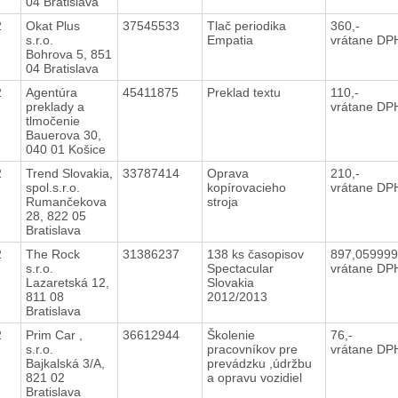
04 Bratislava
12
Okat Plus
37545533
Tlač periodika
360,-
s.r.o.
Empatia
vrátane DP
Bohrova 5, 851
04 Bratislava
12
Agentúra
45411875
Preklad textu
110,-
preklady a
vrátane DP
tlmočenie
Bauerova 30,
040 01 Košice
12
Trend Slovakia,
33787414
Oprava
210,-
spol.s.r.o.
kopírovacieho
vrátane DP
Rumančekova
stroja
28, 822 05
Bratislava
12
The Rock
31386237
138 ks časopisov
897,05999
s.r.o.
Spectacular
vrátane DP
Lazaretská 12,
Slovakia
811 08
2012/2013
Bratislava
12
Prim Car ,
36612944
Školenie
76,-
s.r.o.
pracovníkov pre
vrátane DP
Bajkalská 3/A,
prevádzku ,údržbu
821 02
a opravu vozidiel
Bratislava