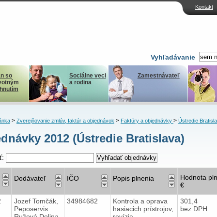
Kontakt
Vyhľadávanie
n so
Sociálne veci
Zamestnávateľ
votným
a rodina
ihnutím
>
>
>
ánka
Zverejňovanie zmlúv, faktúr a objednávok
Faktúry a objednávky
Ústredie Bratisl
dnávky 2012 (Ústredie Bratislava)
ť:
Hodnota pln
Dodávateľ
IČO
Popis plnenia
€
12
Jozef Tomčák,
34984682
Kontrola a oprava
301,4
Peposervis
hasiacich prístrojov,
bez DPH
Ružová Dolina
revízia