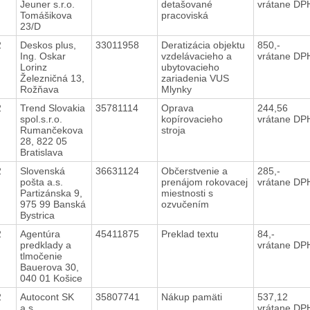
Jeuner s.r.o.
detašované
vrátane DP
Tomášikova
pracoviská
23/D
12
Deskos plus,
33011958
Deratizácia objektu
850,-
Ing. Oskar
vzdelávacieho a
vrátane DP
Lorinz
ubytovacieho
Železničná 13,
zariadenia VUS
Rožňava
Mlynky
12
Trend Slovakia
35781114
Oprava
244,56
spol.s.r.o.
kopírovacieho
vrátane DP
Rumančekova
stroja
28, 822 05
Bratislava
12
Slovenská
36631124
Občerstvenie a
285,-
pošta a.s.
prenájom rokovacej
vrátane DP
Partizánska 9,
miestnosti s
975 99 Banská
ozvučením
Bystrica
12
Agentúra
45411875
Preklad textu
84,-
predklady a
vrátane DP
tlmočenie
Bauerova 30,
040 01 Košice
12
Autocont SK
35807741
Nákup pamäti
537,12
a.s.
vrátane DP