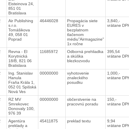
Eisteinova 24,
851 01
Bratislava
12
Air Publishing
46446028
Propagácia siete
3,840,-
s.r.o.
EURES v
vrátane DP
Tomášikova
bezplatnom
49, 058 01
tlačenom
Poprad
médiu"Airmagazine"
1x ročne
12
Revna - El
11685972
Odborná prehliadka
395,54
Korytnická
a skúška
vrátane DP
18/B, 821 06
blezkozvodu
Bratislava
12
Ing. Stanislav
00000000
vyhotovenie
1,000,-
Hanula
znaleckého
vrátane DP
Fraňa Krála 1,
posudku
052 01 Spišská
Nová Ves
12
RZ MV
00000000
občerstvenie na
150,-
Smrekovec
pracovnú poradu
vrátane DP
Donovaly 100,
976 39
12
Agentúra
45411875
preklad textu
9,94
preklady a
vrátane DP