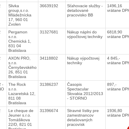
12
Slivka
36639192
Sťahovacie služby -
1496,16
group,s.r.o.
detašované
vrátane DP
Mládežnícka
pracovisko BB
17, 960 01
Zvolen
12
Pergamon
31327681
Nákup náplni do
6818,90
s.r.o.
výpočtovej techniky
vrátane DP
Chemická 1,
831 04
Bratislava
12
AXON PRO,
34118802
Nákup výpočtovej
4 845,-
s.r.o.
techniky
vrátane DP
Černyševského
26, 851 01
Bratislava
 -
The Rock
31386237
Časopis
897,-
NO
s.r.o.
Spectacular
vrátane DP
Lazaretská 12,
Slovakia 2012/2013
811 08
- STORNO
Bratislava
12
Le cheque de
31396674
Stravné lístky pre
1936,80
Jeuner s.r.o.
zamestnancov
vrátane DP
Tomášikova
detašovaných
22/D, 821 01
pracovísk
C
Bratislava