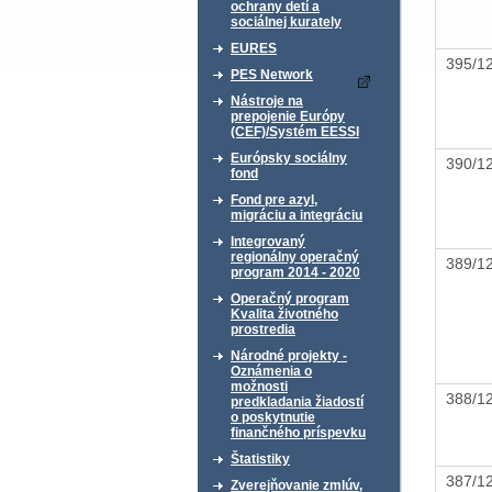
ochrany detí a
sociálnej kurately
EURES
395/
PES Network
Nástroje na
prepojenie Európy
(CEF)/Systém EESSI
Európsky sociálny
390/
fond
Fond pre azyl,
migráciu a integráciu
Integrovaný
regionálny operačný
389/
program 2014 - 2020
Operačný program
Kvalita životného
prostredia
Národné projekty -
Oznámenia o
možnosti
388/
predkladania žiadostí
o poskytnutie
finančného príspevku
Štatistiky
387/
Zverejňovanie zmlúv,