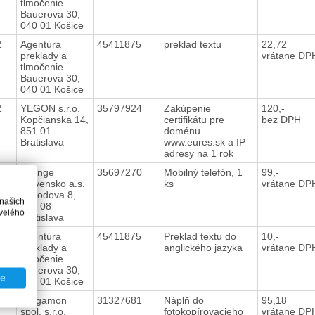
tlmočenie
Bauerova 30,
040 01 Košice
12
Agentúra
45411875
preklad textu
22,72
preklady a
vrátane DP
tlmočenie
Bauerova 30,
040 01 Košice
12
YEGON s.r.o.
35797924
Zakúpenie
120,-
Kopčianska 14,
certifikátu pre
bez DPH
851 01
doménu
Bratislava
www.eures.sk a IP
adresy na 1 rok
12
Orange
35697270
Mobilný telefón, 1
99,-
Slovensko a.s.
ks
vrátane DP
Metodova 8,
 našich
821 08
velého
Bratislava
12
Agentúra
45411875
Preklad textu do
10,-
preklady a
anglického jazyka
vrátane DP
tlmočenie
Bauerova 30,
te
041 01 Košice
12
Pergamon
31327681
Náplň do
95,18
spol. s.r.o.
fotokopírovacieho
vrátane DP