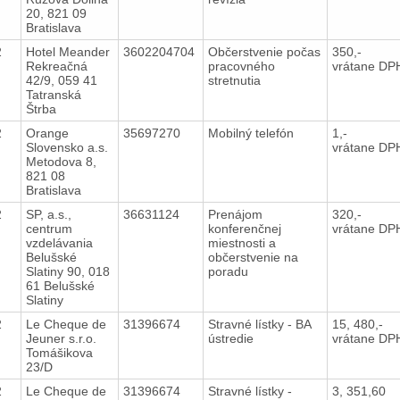
20, 821 09
Bratislava
12
Hotel Meander
3602204704
Občerstvenie počas
350,-
Rekreačná
pracovného
vrátane DP
42/9, 059 41
stretnutia
Tatranská
Štrba
12
Orange
35697270
Mobilný telefón
1,-
Slovensko a.s.
vrátane DP
Metodova 8,
821 08
Bratislava
12
SP, a.s.,
36631124
Prenájom
320,-
centrum
konferenčnej
vrátane DP
vzdelávania
miestnosti a
Belušské
občerstvenie na
Slatiny 90, 018
poradu
61 Belušské
Slatiny
12
Le Cheque de
31396674
Stravné lístky - BA
15, 480,-
Jeuner s.r.o.
ústredie
vrátane DP
Tomášikova
23/D
12
Le Cheque de
31396674
Stravné lístky -
3, 351,60