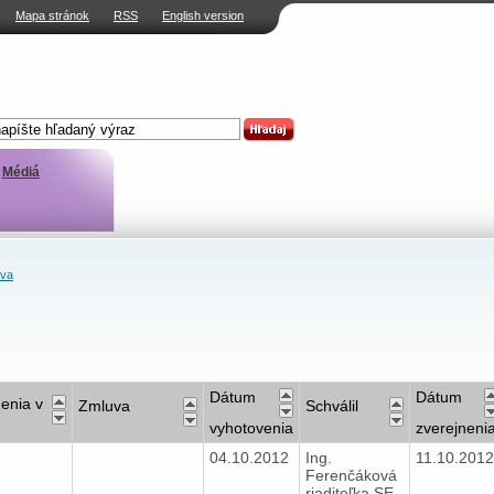
Mapa stránok
RSS
English version
Médiá
ava
Dátum
Dátum
enia v
Zmluva
Schválil
vyhotovenia
zverejneni
04.10.2012
Ing.
11.10.201
Ferenčáková
riaditeľka SE