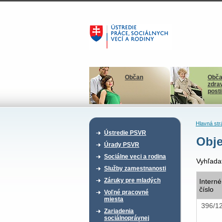
Občan
Obča
zdra
post
Hlavná str
Ústredie PSVR
Obje
Úrady PSVR
Sociálne veci a rodina
Vyhľada
Služby zamestnanosti
Záruky pre mladých
Interné
číslo
Voľné pracovné
miesta
396/
Zariadenia
sociálnoprávnej